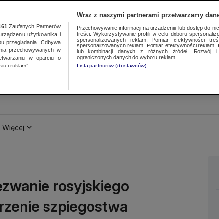
Wraz z naszymi partnerami przetwarzamy dane
161
Zaufanych Partnerów
Przechowywanie informacji na urządzeniu lub dostęp do nich.
treści. Wykorzystywanie profili w celu doboru spersonalizo
ządzeniu użytkownika i
spersonalizowanych reklam. Pomiar efektywności treś
bu przeglądania. Odbywa
spersonalizowanych reklam. Pomiar efektywności reklam. 
ania przechowywanych w
lub kombinacji danych z różnych źródeł. Rozwój i 
ograniczonych danych do wyboru reklam.
zetwarzaniu w oparciu o
ie i reklam”.
Lista partnerów (dostawców)
Więcej
zwanie rosyjskiego
rzenie szpiegostwa