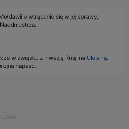
ołdawii o wtrącanie się w jej sprawy,
Naddniestrza.
kże w związku z inwazją Rosji na
Ukrainę
.
brojną napaść.