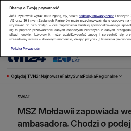
Dbamy o Twoją prywatność
Jeśli użytkownik wyrazi na to zgodę, my, nasze
podmioty stowarzyszone
i naszych
IAB oraz
30
innych Zaufanych Partnerów może przechowywać dane osobowe na ur
uzyskiwać do nich dostęp w celu zapewnienia bardziej spersonalizowanego sposo
się to poprzez przetwarzanie danych osobowych zebranych z danych przegląd
plikach cookie. Użytkownik może udzielić/wycofać zgodę i sprzeciwić się pr
uzasadniony interes w dowolnym momencie, klikając przycisk „Ustawienia plików cook
Polityka Prywatności
Oglądaj TVN24
Najnowsze
Fakty
Świat
Polska
Regionalne
ŚWIAT
MSZ Mołdawii zapowiada we
ambasadora. Chodzi o podej