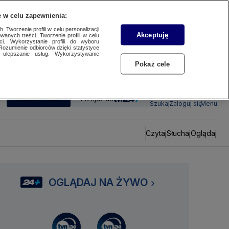
 w celu zapewnienia:
 Tworzenie profili w celu personalizacji
Akceptuję
wanych treści. Tworzenie profili w celu
ci. Wykorzystanie profili do wyboru
Rozumienie odbiorców dzięki statystyce
ulepszanie usług. Wykorzystywanie
Pokaż cele
SUBSKRYBUJ
Przejdź do
Szukaj
Zaloguj się
Menu
Czytaj
Słuchaj
Oglądaj
OGLĄDAJ NA ŻYWO