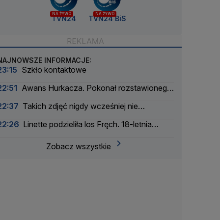
NA ŻYWO
NA ŻYWO
TVN24
TVN24 BiS
NAJNOWSZE INFORMACJE:
23:15
Szkło kontaktowe
22:51
Awans Hurkacza. Pokonał rozstawionego
rywala
22:37
Takich zdjęć nigdy wcześniej nie
wykonano
22:26
Linette podzieliła los Fręch. 18-letnia
Amerykanka za mocna
Zobacz wszystkie