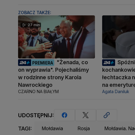
ZOBACZ TAKŻE:
27 min
"Żenada, co
Spóźni
PREMIERA
on wyprawia". Pojechaliśmy
kochankowie
w rodzinne strony Karola
łechtaczka n
Nawrockiego
na emerytur
CZARNO NA BIAŁYM
Agata Daniluk
UDOSTĘPNIJ:
TAGI:
Mołdawia
Rosja
Mołdawia. Na