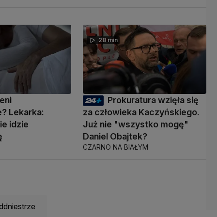
28 min
eni
Prokuratura wzięła się
? Lekarka:
za człowieka Kaczyńskiego.
ie idzie
Już nie "wszystko mogę"
ę
Daniel Obajtek?
CZARNO NA BIAŁYM
ddniestrze