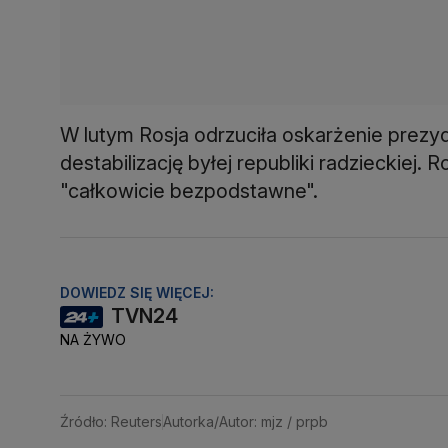
W lutym Rosja odrzuciła oskarżenie prezy
destabilizację byłej republiki radzieckiej. 
"całkowicie bezpodstawne".
DOWIEDZ SIĘ WIĘCEJ:
TVN24
NA ŻYWO
Źródło: Reuters
Autorka/Autor: mjz / prpb