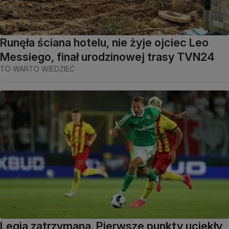
Runęła ściana hotelu, nie żyje ojciec Leo
Messiego, finał urodzinowej trasy TVN24
TO WARTO WIEDZIEĆ
Legia zatrzymana. Pierwsze punkty uciekły