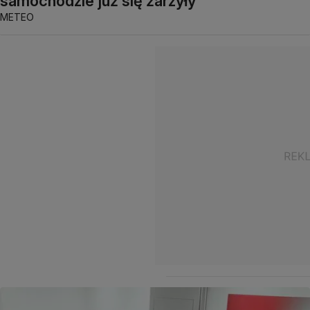
samochodzie już się żarzyły"
METEO