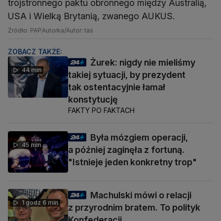
trójstronnego paktu obronnego między Australią,
USA i Wielką Brytanią, zwanego AUKUS.
Źródło: PAP
Autorka/Autor: tas
ZOBACZ TAKŻE:
Żurek: nigdy nie mieliśmy
44 min
takiej sytuacji, by prezydent
tak ostentacyjnie łamał
konstytucję
FAKTY PO FAKTACH
Była mózgiem operacji,
45 min
a później zaginęła z fortuną.
"Istnieje jeden konkretny trop"
Machulski mówi o relacji
1 godz 6 min
z przyrodnim bratem. To polityk
Konfederacji