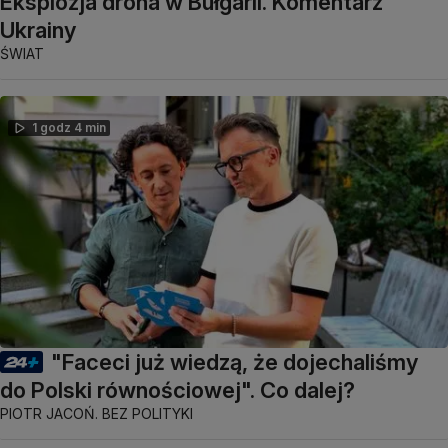
Eksplozja drona w Bułgarii. Komentarz
Ukrainy
ŚWIAT
1 godz 4 min
"Faceci już wiedzą, że dojechaliśmy
do Polski równościowej". Co dalej?
PIOTR JACOŃ. BEZ POLITYKI