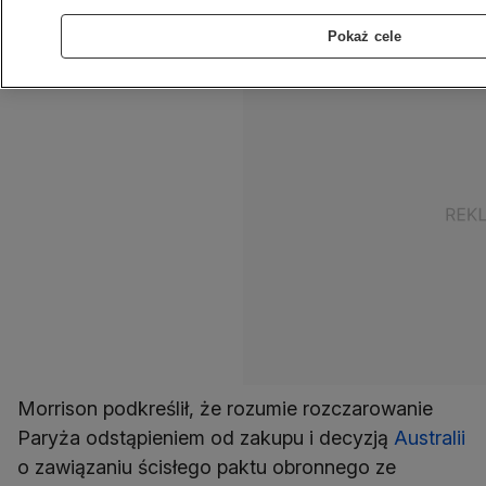
"skuteczności bojowej" jednostek.
Pokaż cele
Morrison podkreślił, że rozumie rozczarowanie
Paryża odstąpieniem od zakupu i decyzją
Australii
o zawiązaniu ścisłego paktu obronnego ze