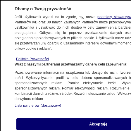
Dbamy o Twoją prywatność
Jeśli użytkownik wyrazi na to zgodę, my, nasze
podmioty stowarzys
Partnerów IAB oraz
30
innych Zaufanych Partnerów może przechowywa
użytkownika i uzyskiwać do nich dostęp w celu zapewnienia bardzi
przeglądania. Odbywa się to poprzez przetwarzanie danych os
przeglądania przechowywanych w plikach cookie. Użytkownik może udzie
ŚWIAT
się przetwarzaniu w oparciu o uzasadniony interes w dowolnym momencie
plików cookie i reklam”.
Premier Australii odpowiada na zarzuty
Polityka Prywatności
Francji. "Mamy poważne zastrzeżenia"
Wraz z naszymi partnerami przetwarzamy dane w celu zapewnienia:
Przechowywanie informacji na urządzeniu lub dostęp do nich. Tworzeni
19.09.2021, 11:05
treści. Wykorzystywanie profili w celu doboru spersonalizowanych tr
spersonalizowanych reklam. Pomiar efektywności treści. Wyko
spersonalizowanych reklam. Pomiar efektywności reklam. Rozumienie o
Udostępnij
kombinacji danych z różnych źródeł. Rozwój i ulepszanie usług. Wykor
do wyboru reklam.
Szef australijskiego rządu Scott Morrison
Lista partnerów (dostawców)
odpowiedział na zarzuty Francji w sprawie
zerwania kontraktu dotyczącego zakupu
okrętów podwodnych. Jak stwierdził, jego kraj
Akceptuję
miał "zasadnicze zastrzeżenia" do