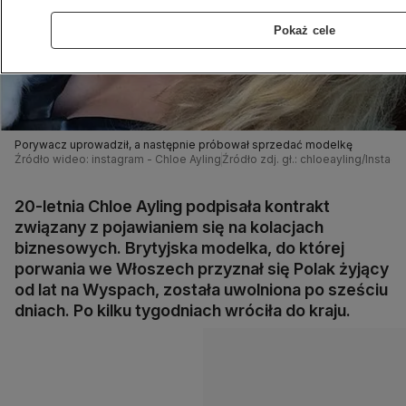
Pokaż cele
Porywacz uprowadził, a następnie próbował sprzedać modelkę
Źródło wideo: instagram - Chloe Ayling
Źródło zdj. gł.: chloeayling/Instag
20-letnia Chloe Ayling podpisała kontrakt
związany z pojawianiem się na kolacjach
biznesowych. Brytyjska modelka, do której
porwania we Włoszech przyznał się Polak żyjący
od lat na Wyspach, została uwolniona po sześciu
dniach. Po kilku tygodniach wróciła do kraju.