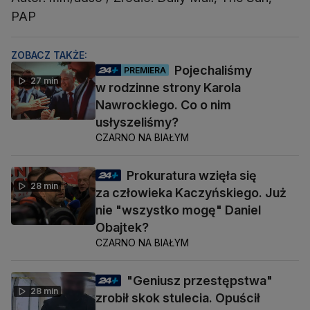
PAP
ZOBACZ TAKŻE:
Pojechaliśmy
PREMIERA
27 min
w rodzinne strony Karola
Nawrockiego. Co o nim
usłyszeliśmy?
CZARNO NA BIAŁYM
Prokuratura wzięła się
28 min
za człowieka Kaczyńskiego. Już
nie "wszystko mogę" Daniel
Obajtek?
CZARNO NA BIAŁYM
"Geniusz przestępstwa"
28 min
zrobił skok stulecia. Opuścił