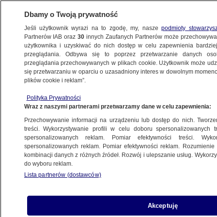
Dbamy o Twoją prywatność
Jeśli użytkownik wyrazi na to zgodę, my, nasze
podmioty stowarzys
Partnerów IAB oraz
30
innych Zaufanych Partnerów może przechowywa
użytkownika i uzyskiwać do nich dostęp w celu zapewnienia bardzi
przeglądania. Odbywa się to poprzez przetwarzanie danych os
przeglądania przechowywanych w plikach cookie. Użytkownik może udzie
ŚWIAT
się przetwarzaniu w oparciu o uzasadniony interes w dowolnym momencie
plików cookie i reklam”.
Media: Dwa tysiące za wykład. Nowy
Polityka Prywatności
kontrakt modelki porwanej przez Polaka
Wraz z naszymi partnerami przetwarzamy dane w celu zapewnienia:
Przechowywanie informacji na urządzeniu lub dostęp do nich. Tworzeni
10.08.2017, 11:45
treści. Wykorzystywanie profili w celu doboru spersonalizowanych tr
spersonalizowanych reklam. Pomiar efektywności treści. Wyko
spersonalizowanych reklam. Pomiar efektywności reklam. Rozumienie o
Udostępnij
kombinacji danych z różnych źródeł. Rozwój i ulepszanie usług. Wykor
do wyboru reklam.
Lista partnerów (dostawców)
Akceptuję