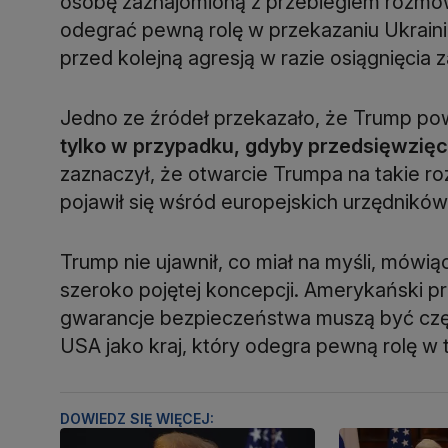
osobę zaznajomioną z przebiegiem rozmow
odegrać pewną rolę w przekazaniu Ukrain
przed kolejną agresją w razie osiągnięcia 
Jedno ze źródeł przekazało, że Trump powi
tylko w przypadku, gdyby przedsięwzięc
zaznaczył, że otwarcie Trumpa na takie r
pojawił się wśród europejskich urzędnikó
Trump nie ujawnił, co miał na myśli, mówi
szeroko pojętej koncepcji. Amerykański p
gwarancje bezpieczeństwa muszą być częś
USA jako kraj, który odegra pewną rolę w t
DOWIEDZ SIĘ WIĘCEJ: