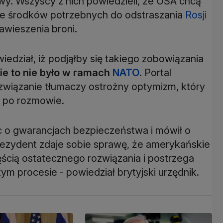
y. Wszyscy z nich powiedzieli, że USA chcą
ie środków potrzebnych do odstraszania
Rosji
zawieszenia broni.
edział, iż podjąłby się takiego zobowiązania
ie to nie było w ramach
NATO
. Portal
ozwiązanie tłumaczy ostrożny optymizm, który
w po rozmowie.
ąc o gwarancjach bezpieczeństwa i mówił o
rezydent zdaje sobie sprawę, że amerykańskie
cią ostatecznego rozwiązania i postrzega
ym procesie - powiedział brytyjski urzędnik.