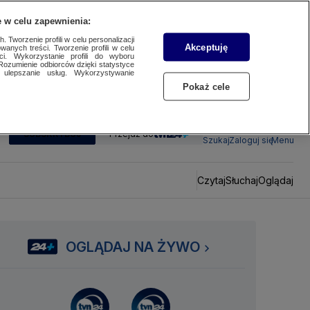
 w celu zapewnienia:
 Tworzenie profili w celu personalizacji
Akceptuję
wanych treści. Tworzenie profili w celu
ci. Wykorzystanie profili do wyboru
Rozumienie odbiorców dzięki statystyce
ulepszanie usług. Wykorzystywanie
Pokaż cele
SUBSKRYBUJ
Przejdź do
Szukaj
Zaloguj się
Menu
Czytaj
Słuchaj
Oglądaj
OGLĄDAJ NA ŻYWO