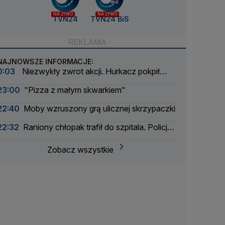
NA ŻYWO
NA ŻYWO
TVN24
TVN24 BiS
NAJNOWSZE INFORMACJE:
0:03
Niezwykły zwrot akcji. Hurkacz pokpił
sprawę
23:00
"Pizza z małym skwarkiem"
22:40
Moby wzruszony grą ulicznej skrzypaczki
22:32
Raniony chłopak trafił do szpitala. Policja
zatrzymała dwóch 16-latków
Zobacz wszystkie