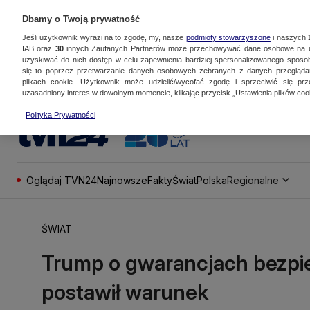
Dbamy o Twoją prywatność
Jeśli użytkownik wyrazi na to zgodę, my, nasze
podmioty stowarzyszone
i naszych
IAB oraz
30
innych Zaufanych Partnerów może przechowywać dane osobowe na ur
uzyskiwać do nich dostęp w celu zapewnienia bardziej spersonalizowanego sposo
się to poprzez przetwarzanie danych osobowych zebranych z danych przegląd
plikach cookie. Użytkownik może udzielić/wycofać zgodę i sprzeciwić się pr
uzasadniony interes w dowolnym momencie, klikając przycisk „Ustawienia plików cook
Polityka Prywatności
Oglądaj TVN24
Najnowsze
Fakty
Świat
Polska
Regionalne
ŚWIAT
Trump o gwarancjach bezpie
postawił warunek