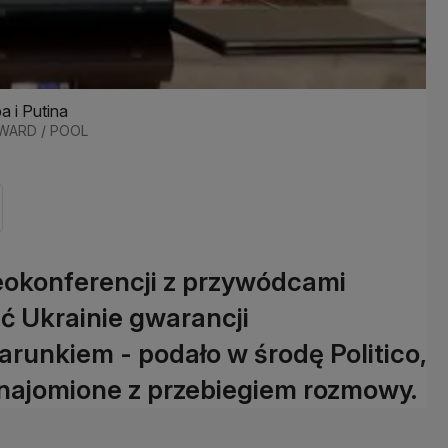
 i Putina
OWARD / POOL
okonferencji z przywódcami
ć Ukrainie gwarancji
unkiem - podało w środę Politico,
aznajomione z przebiegiem rozmowy.