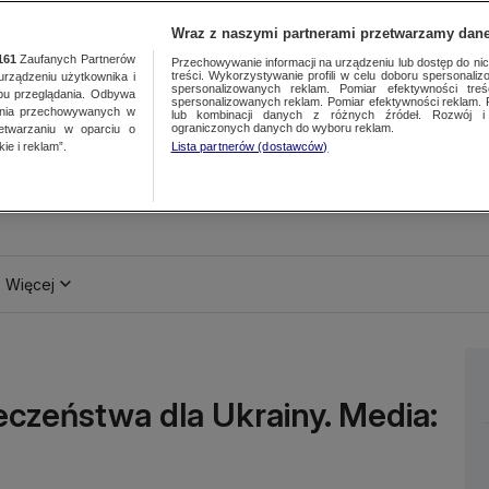
Wraz z naszymi partnerami przetwarzamy dane
161
Zaufanych Partnerów
Przechowywanie informacji na urządzeniu lub dostęp do nich.
treści. Wykorzystywanie profili w celu doboru spersonalizo
ządzeniu użytkownika i
spersonalizowanych reklam. Pomiar efektywności treś
bu przeglądania. Odbywa
spersonalizowanych reklam. Pomiar efektywności reklam. 
ania przechowywanych w
lub kombinacji danych z różnych źródeł. Rozwój i 
ograniczonych danych do wyboru reklam.
zetwarzaniu w oparciu o
ie i reklam”.
Lista partnerów (dostawców)
Więcej
czeństwa dla Ukrainy. Media: