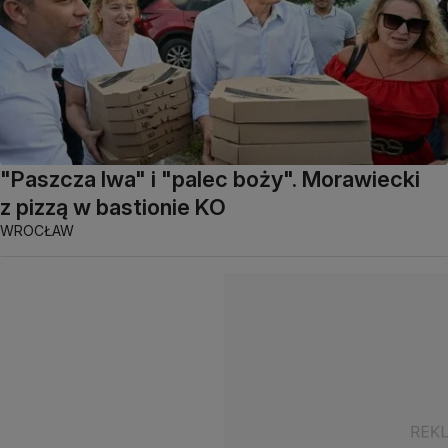
"Paszcza lwa" i "palec boży". Morawiecki
z pizzą w bastionie KO
WROCŁAW