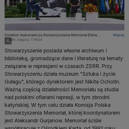
Dyrektor wykonawcza Stowarzyszenia Memoriał Elena
Więcej
Żemkowa oraz członkini zarządu Aleksandra Poliwanowa
Źródło zdjęcia: TVN24
Stowarzyszenie posiada własne archiwum i
bibliotekę, gromadzące dane i literaturę na tematy
związane w represjami w czasach ZSRR. Przy
Stowarzyszeniu działa muzeum "Sztuka i życie
Gułagu", którego dyrektorem jest Nikita Ochotin.
Ważną częścią działalności Memoriału są studia
nad polskimi ofiarami represji, w tym zbrodni
katyńskiej. W tym celu działa Komisja Polska
Stowarzyszenia Memoriał, której koordynatorem
jest Aleksandr Gurjanow. Memoriał ściśle
współpracuje z Ośrodkiem Karta, od 1992 roku