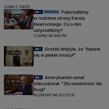
ZOBACZ TAKŻE:
Pojechaliśmy
PREMIERA
27 min
w rodzinne strony Karola
Nawrockiego. Co o nim
usłyszeliśmy?
CZARNO NA BIAŁYM
Groziła Wojtyle, że "będzie
45 min
się w piekle smażył"
Amerykański senat
38 min
zdecydował. "Zła wiadomość dla
Rosji"
ROZMOWY NA SZCZYCIE