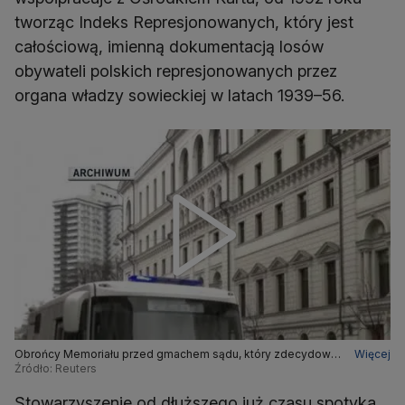
tworząc Indeks Represjonowanych, który jest
całościową, imienną dokumentacją losów
obywateli polskich represjonowanych przez
organa władzy sowieckiej w latach 1939–56.
Obrońcy Memoriału przed gmachem sądu, który zdecydował
Więcej
o jego likwidacji. Nagranie archiwalne
Źródło: Reuters
Stowarzyszenie od dłuższego już czasu spotyka