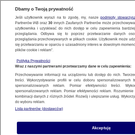
Dbamy o Twoją prywatność
Jeśli użytkownik wyrazi na to zgodę, my, nasze
podmioty stowarzys
Partnerów IAB oraz
30
innych Zaufanych Partnerów może przechowywa
użytkownika i uzyskiwać do nich dostęp w celu zapewnienia bardzi
przeglądania. Odbywa się to poprzez przetwarzanie danych os
przeglądania przechowywanych w plikach cookie. Użytkownik może udzie
ŚWIAT
się przetwarzaniu w oparciu o uzasadniony interes w dowolnym momencie
plików cookie i reklam”.
"Pamięć i obrona praw człowieka nie mają
Polityka Prywatności
granic"
Wraz z naszymi partnerami przetwarzamy dane w celu zapewnienia:
Przechowywanie informacji na urządzeniu lub dostęp do nich. Tworzeni
7.10.2022, 12:42
treści. Wykorzystywanie profili w celu doboru spersonalizowanych tr
spersonalizowanych reklam. Pomiar efektywności treści. Wyko
spersonalizowanych reklam. Pomiar efektywności reklam. Rozumienie o
Udostępnij
kombinacji danych z różnych źródeł. Rozwój i ulepszanie usług. Wykor
do wyboru reklam.
Lista partnerów (dostawców)
Akceptuję