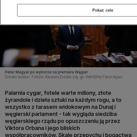
Pokaż cele
Peter Magyar po wyborze na premiera Węgier
Źródło wideo: TVN24, Reuters
Źródło zdj. gł.: PAP/EPA/Tibor Illyes
Palarnia cygar, fotele warte miliony, złote
żyrandole i dzieła sztuki na każdym rogu, a to
wszystko z tarasem widokowym na Dunaj i
węgierski parlament - tak wygląda siedziba
węgierskiego rządu po opuszczeniu ją przez
Viktora Orbana i jego bliskich
współpracowników. Skalę przepychu i bogactwa