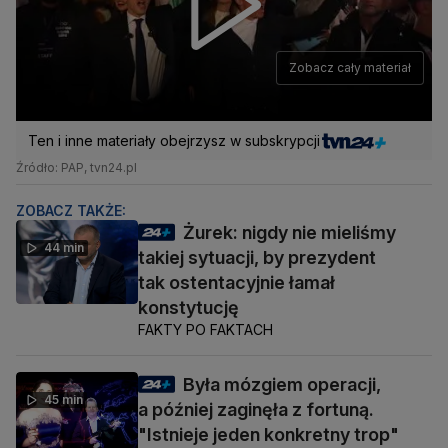
Zobacz cały materiał
Ten i inne materiały obejrzysz w subskrypcji
Źródło: PAP, tvn24.pl
ZOBACZ TAKŻE:
Żurek: nigdy nie mieliśmy
44 min
takiej sytuacji, by prezydent
tak ostentacyjnie łamał
konstytucję
FAKTY PO FAKTACH
Była mózgiem operacji,
45 min
a później zaginęła z fortuną.
"Istnieje jeden konkretny trop"