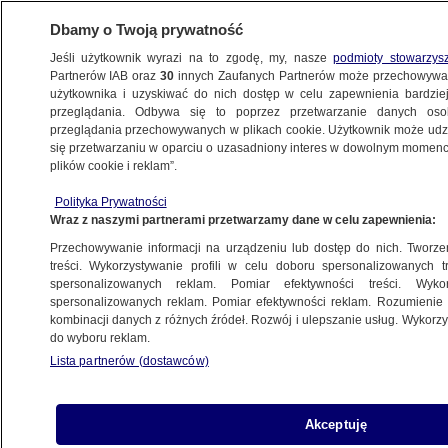
Dbamy o Twoją prywatność
Jeśli użytkownik wyrazi na to zgodę, my, nasze
podmioty stowarzys
Partnerów IAB oraz
30
innych Zaufanych Partnerów może przechowywa
użytkownika i uzyskiwać do nich dostęp w celu zapewnienia bardzi
przeglądania. Odbywa się to poprzez przetwarzanie danych os
przeglądania przechowywanych w plikach cookie. Użytkownik może udzie
ŚWIAT
się przetwarzaniu w oparciu o uzasadniony interes w dowolnym momencie
plików cookie i reklam”.
Tak wygląda "arogancki luksus
Polityka Prywatności
w splądrowanym kraju". Magyar zaczyna
Wraz z naszymi partnerami przetwarzamy dane w celu zapewnienia:
rozliczenia
Przechowywanie informacji na urządzeniu lub dostęp do nich. Tworzeni
treści. Wykorzystywanie profili w celu doboru spersonalizowanych tr
spersonalizowanych reklam. Pomiar efektywności treści. Wyko
Oprac.
Aleksandra Sapeta
spersonalizowanych reklam. Pomiar efektywności reklam. Rozumienie o
12.05.2026, 14:28
kombinacji danych z różnych źródeł. Rozwój i ulepszanie usług. Wykor
do wyboru reklam.
Lista partnerów (dostawców)
Posłuchaj artykułu
Czyta lektor AI
Akceptuję