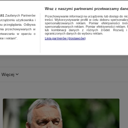
Wraz z naszymi partnerami przetwarzamy dane
161
Zaufanych Partnerów
Przechowywanie informacji na urządzeniu lub dostęp do nich.
treści. Wykorzystywanie profili w celu doboru spersonalizo
ządzeniu użytkownika i
spersonalizowanych reklam. Pomiar efektywności treś
bu przeglądania. Odbywa
spersonalizowanych reklam. Pomiar efektywności reklam. 
ania przechowywanych w
lub kombinacji danych z różnych źródeł. Rozwój i 
ograniczonych danych do wyboru reklam.
zetwarzaniu w oparciu o
ie i reklam”.
Lista partnerów (dostawców)
Więcej