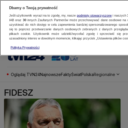
Dbamy o Twoją prywatność
Jeśli użytkownik wyrazi na to zgodę, my, nasze
podmioty stowarzyszone
i naszych
IAB oraz
30
innych Zaufanych Partnerów może przechowywać dane osobowe na ur
uzyskiwać do nich dostęp w celu zapewnienia bardziej spersonalizowanego sposo
się to poprzez przetwarzanie danych osobowych zebranych z danych przegląd
plikach cookie. Użytkownik może udzielić/wycofać zgodę i sprzeciwić się pr
uzasadniony interes w dowolnym momencie, klikając przycisk „Ustawienia plików cook
Polityka Prywatności
Oglądaj TVN24
Najnowsze
Fakty
Świat
Polska
Regionalne
FIDESZ