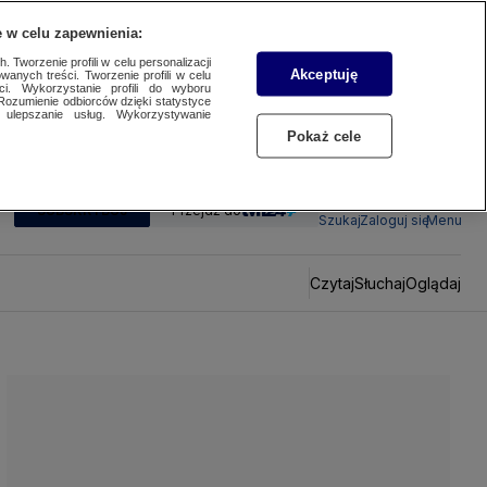
 w celu zapewnienia:
 Tworzenie profili w celu personalizacji
Akceptuję
wanych treści. Tworzenie profili w celu
ci. Wykorzystanie profili do wyboru
Rozumienie odbiorców dzięki statystyce
ulepszanie usług. Wykorzystywanie
Pokaż cele
SUBSKRYBUJ
Przejdź do
Szukaj
Zaloguj się
Menu
Czytaj
Słuchaj
Oglądaj