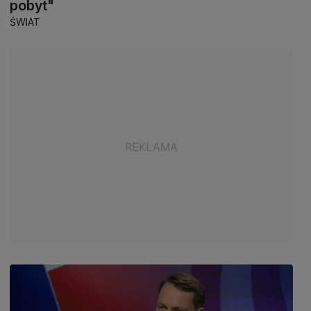
pobyt"
ŚWIAT