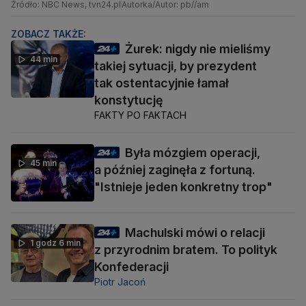
Źródło: NBC News, tvn24.pl
Autorka/Autor: pb//am
ZOBACZ TAKŻE:
Żurek: nigdy nie mieliśmy
44 min
takiej sytuacji, by prezydent
tak ostentacyjnie łamał
konstytucję
FAKTY PO FAKTACH
Była mózgiem operacji,
45 min
a później zaginęła z fortuną.
"Istnieje jeden konkretny trop"
Machulski mówi o relacji
1 godz 6 min
z przyrodnim bratem. To polityk
Konfederacji
Piotr Jacoń