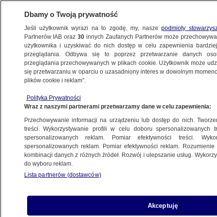
Dbamy o Twoją prywatność
Jeśli użytkownik wyrazi na to zgodę, my, nasze
podmioty stowarzys
Partnerów IAB oraz
30
innych Zaufanych Partnerów może przechowywa
użytkownika i uzyskiwać do nich dostęp w celu zapewnienia bardzi
przeglądania. Odbywa się to poprzez przetwarzanie danych os
przeglądania przechowywanych w plikach cookie. Użytkownik może udzie
ŚWIAT
się przetwarzaniu w oparciu o uzasadniony interes w dowolnym momencie
plików cookie i reklam”.
"Wykorzystywali jego śmierć". Ojciec
Polityka Prywatności
zmarłego 11-latka domaga się przeprosin
Wraz z naszymi partnerami przetwarzamy dane w celu zapewnienia:
od Trumpa i Vance'a
Przechowywanie informacji na urządzeniu lub dostęp do nich. Tworzeni
treści. Wykorzystywanie profili w celu doboru spersonalizowanych tr
12.09.2024, 12:31
spersonalizowanych reklam. Pomiar efektywności treści. Wyko
spersonalizowanych reklam. Pomiar efektywności reklam. Rozumienie o
kombinacji danych z różnych źródeł. Rozwój i ulepszanie usług. Wykor
Udostępnij
do wyboru reklam.
Lista partnerów (dostawców)
Akceptuję