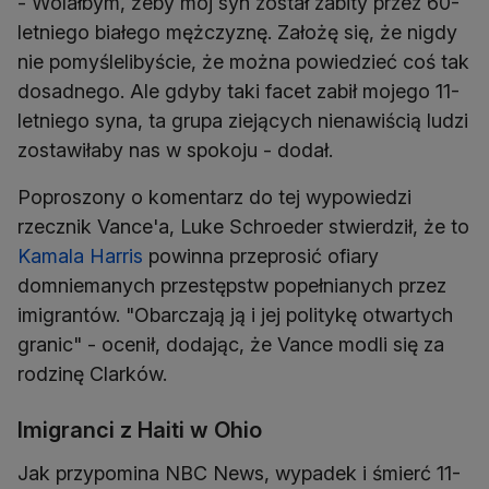
- Wolałbym, żeby mój syn został zabity przez 60-
letniego białego mężczyznę. Założę się, że nigdy
nie pomyślelibyście, że można powiedzieć coś tak
dosadnego. Ale gdyby taki facet zabił mojego 11-
letniego syna, ta grupa ziejących nienawiścią ludzi
zostawiłaby nas w spokoju - dodał.
Poproszony o komentarz do tej wypowiedzi
rzecznik Vance'a, Luke Schroeder stwierdził, że to
Kamala Harris
powinna przeprosić ofiary
domniemanych przestępstw popełnianych przez
imigrantów. "Obarczają ją i jej politykę otwartych
granic" - ocenił, dodając, że Vance modli się za
rodzinę Clarków.
Imigranci z Haiti w Ohio
Jak przypomina NBC News, wypadek i śmierć 11-