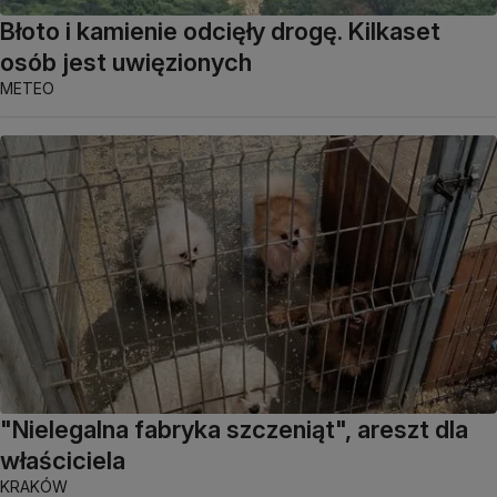
Błoto i kamienie odcięły drogę. Kilkaset
osób jest uwięzionych
METEO
"Nielegalna fabryka szczeniąt", areszt dla
właściciela
KRAKÓW