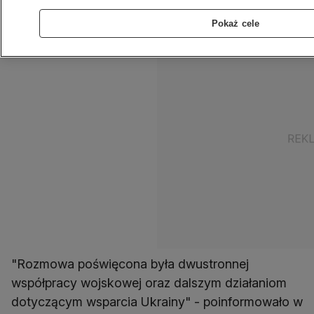
Christine Lambrecht.
Pokaż cele
"Rozmowa poświęcona była dwustronnej
współpracy wojskowej oraz dalszym działaniom
dotyczącym wsparcia Ukrainy" - poinformowało w