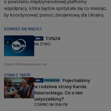
o powstaniu międzynarodowej platformy
współpracy, która będzie spotykała się co miesiąc,
by koordynować pomoc zbrojeniową dla Ukrainy.
DOWIEDZ SIĘ WIĘCEJ:
TVN24
NA ŻYWO
Źródło: PAP
Autorka/Autor: tas
ZOBACZ TAKŻE:
Pojechaliśmy
PREMIERA
27 min
w rodzinne strony Karola
Nawrockiego. Co o nim
usłyszeliśmy?
CZARNO NA BIAŁYM