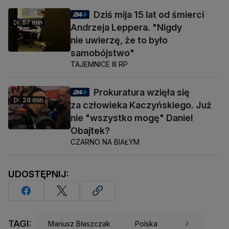
Dziś mija 15 lat od śmierci
57 min
Andrzeja Leppera. "Nigdy
nie uwierzę, że to było
samobójstwo"
TAJEMNICE III RP
Prokuratura wzięła się
28 min
za człowieka Kaczyńskiego. Już
nie "wszystko mogę" Daniel
Obajtek?
CZARNO NA BIAŁYM
UDOSTĘPNIJ:
TAGI:
Mariusz Błaszczak
Polska