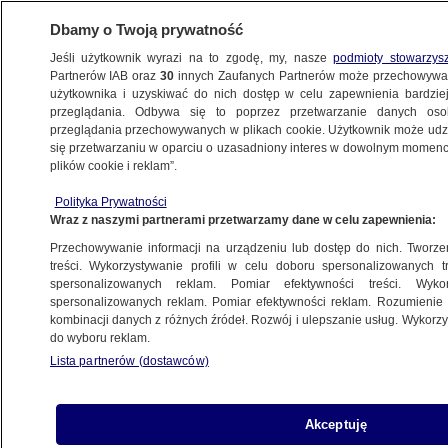
Dbamy o Twoją prywatność
Jeśli użytkownik wyrazi na to zgodę, my, nasze
podmioty stowarzys
Partnerów IAB oraz
30
innych Zaufanych Partnerów może przechowywa
użytkownika i uzyskiwać do nich dostęp w celu zapewnienia bardzi
przeglądania. Odbywa się to poprzez przetwarzanie danych os
przeglądania przechowywanych w plikach cookie. Użytkownik może udzie
ŚWIAT
się przetwarzaniu w oparciu o uzasadniony interes w dowolnym momencie
plików cookie i reklam”.
Błaszczak spotkał się z Austinem
Polityka Prywatności
w Niemczech
Wraz z naszymi partnerami przetwarzamy dane w celu zapewnienia:
Przechowywanie informacji na urządzeniu lub dostęp do nich. Tworzeni
8.09.2022, 17:46
treści. Wykorzystywanie profili w celu doboru spersonalizowanych tr
spersonalizowanych reklam. Pomiar efektywności treści. Wyko
spersonalizowanych reklam. Pomiar efektywności reklam. Rozumienie o
Udostępnij
kombinacji danych z różnych źródeł. Rozwój i ulepszanie usług. Wykor
do wyboru reklam.
Wicepremier i minister obrony narodowej
Lista partnerów (dostawców)
Mariusz Błaszczak spotkał się w Niemczech z
sekretarzem obrony USA Lloydem J. Austinem -
przekazał polski resort obrony. W Ramstein
Akceptuję
Błaszczak spotkał się z minister obrony Niemiec