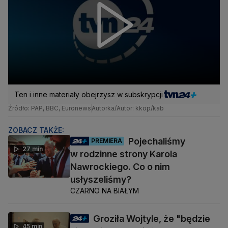
Ten i inne materiały obejrzysz w subskrypcji
Źródło: PAP, BBC, Euronews
Autorka/Autor: kkop/kab
ZOBACZ TAKŻE:
Pojechaliśmy
PREMIERA
27 min
w rodzinne strony Karola
Nawrockiego. Co o nim
usłyszeliśmy?
CZARNO NA BIAŁYM
Groziła Wojtyle, że "będzie
45 min