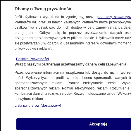
Dbamy o Twoją prywatność
Jeśli użytkownik wyrazi na to zgodę, my, nasze
podmioty stowarzys
Partnerów IAB oraz
30
innych Zaufanych Partnerów może przechowywa
użytkownika i uzyskiwać do nich dostęp w celu zapewnienia bardzi
przeglądania. Odbywa się to poprzez przetwarzanie danych os
przeglądania przechowywanych w plikach cookie. Użytkownik może udzie
ŚWIAT
się przetwarzaniu w oparciu o uzasadniony interes w dowolnym momencie
plików cookie i reklam”.
16 kandydatów zmarło w trakcie kampanii
Polityka Prywatności
wyborczej. "Przypadek" i jeden wyjątek
Wraz z naszymi partnerami przetwarzamy dane w celu zapewnienia:
Przechowywanie informacji na urządzeniu lub dostęp do nich. Tworzeni
6.09.2025, 11:22
treści. Wykorzystywanie profili w celu doboru spersonalizowanych tr
spersonalizowanych reklam. Pomiar efektywności treści. Wyko
Posłuchaj artykułu
spersonalizowanych reklam. Pomiar efektywności reklam. Rozumienie o
Czyta lektor AI
kombinacji danych z różnych źródeł. Rozwój i ulepszanie usług. Wykor
do wyboru reklam.
Lista partnerów (dostawców)
Akceptuję