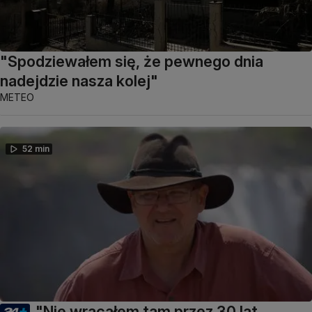
"Spodziewałem się, że pewnego dnia
nadejdzie nasza kolej"
METEO
52 min
"Nie wracałem tam przez 30 lat.