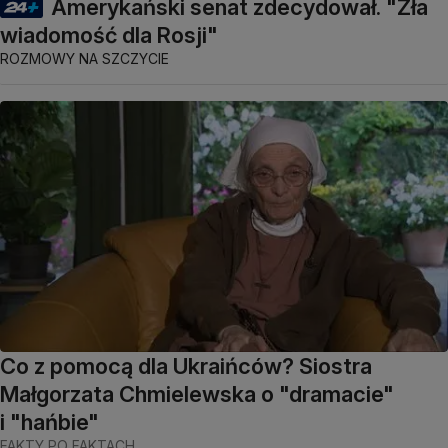
Amerykański senat zdecydował. "Zła
wiadomość dla Rosji"
ROZMOWY NA SZCZYCIE
Co z pomocą dla Ukraińców? Siostra
Małgorzata Chmielewska o "dramacie"
i "hańbie"
FAKTY PO FAKTACH