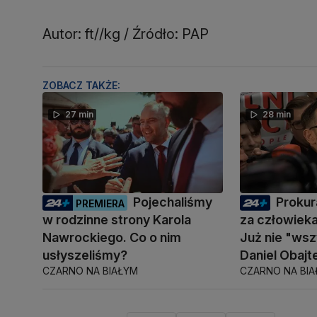
Autor: ft//kg / Źródło: PAP
ZOBACZ TAKŻE:
27 min
28 min
Pojechaliśmy
Prokur
PREMIERA
w rodzinne strony Karola
za człowiek
Nawrockiego. Co o nim
Już nie "ws
usłyszeliśmy?
Daniel Obajt
CZARNO NA BIAŁYM
CZARNO NA BI