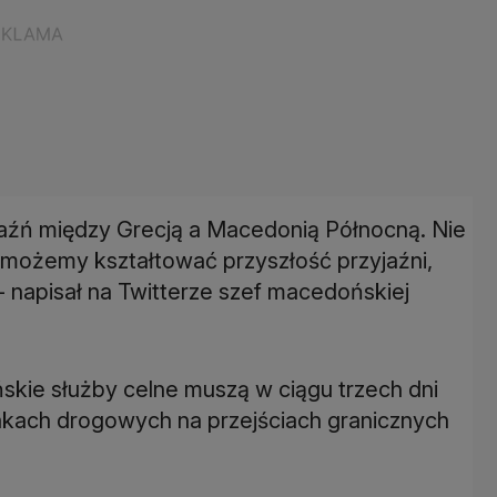
jaźń między Grecją a Macedonią Północną. Nie
e możemy kształtować przyszłość przyjaźni,
- napisał na Twitterze szef macedońskiej
kie służby celne muszą w ciągu trzech dni
akach drogowych na przejściach granicznych