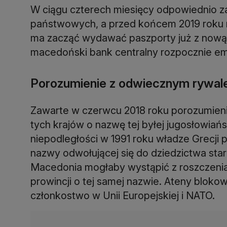
W ciągu czterech miesięcy odpowiednio za
państwowych, a przed końcem 2019 roku 
ma zacząć wydawać paszporty już z nową
macedoński bank centralny rozpocznie e
Porozumienie z odwiecznym rywa
Zawarte w czerwcu 2018 roku porozumienie
tych krajów o nazwę tej byłej jugosłowiań
niepodległości w 1991 roku władze Grecji
nazwy odwołującej się do dziedzictwa st
Macedonia mogłaby wystąpić z roszczeniam
prowincji o tej samej nazwie. Ateny bloko
członkostwo w Unii Europejskiej i NATO.