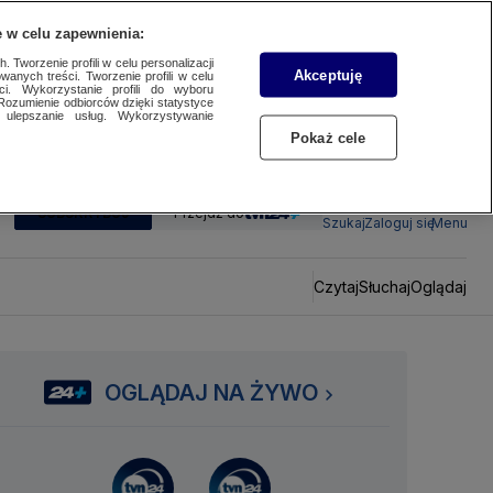
 w celu zapewnienia:
 Tworzenie profili w celu personalizacji
Akceptuję
wanych treści. Tworzenie profili w celu
ci. Wykorzystanie profili do wyboru
Rozumienie odbiorców dzięki statystyce
ulepszanie usług. Wykorzystywanie
Pokaż cele
SUBSKRYBUJ
Przejdź do
Szukaj
Zaloguj się
Menu
Czytaj
Słuchaj
Oglądaj
OGLĄDAJ NA ŻYWO