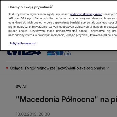
Dbamy o Twoją prywatność
Jeśli użytkownik wyrazi na to zgodę, my, nasze
podmioty stowarzyszone
i naszych
IAB oraz
30
innych Zaufanych Partnerów może przechowywać dane osobowe na ur
uzyskiwać do nich dostęp w celu zapewnienia bardziej spersonalizowanego sposo
się to poprzez przetwarzanie danych osobowych zebranych z danych przegląd
plikach cookie. Użytkownik może udzielić/wycofać zgodę i sprzeciwić się pr
uzasadniony interes w dowolnym momencie, klikając przycisk „Ustawienia plików cook
Polityka Prywatności
Oglądaj TVN24
Najnowsze
Fakty
Świat
Polska
Regionalne
ŚWIAT
"Macedonia Północna" na p
13.02.2019, 20:30