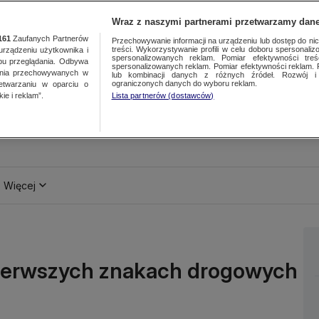
Wraz z naszymi partnerami przetwarzamy dane
161
Zaufanych Partnerów
Przechowywanie informacji na urządzeniu lub dostęp do nich.
treści. Wykorzystywanie profili w celu doboru spersonalizo
ządzeniu użytkownika i
spersonalizowanych reklam. Pomiar efektywności treś
bu przeglądania. Odbywa
spersonalizowanych reklam. Pomiar efektywności reklam. 
ania przechowywanych w
lub kombinacji danych z różnych źródeł. Rozwój i 
ograniczonych danych do wyboru reklam.
zetwarzaniu w oparciu o
ie i reklam”.
Lista partnerów (dostawców)
Więcej
ierwszych znakach drogowych