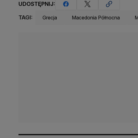
UDOSTĘPNIJ:
TAGI:
Grecja
Macedonia Północna
M