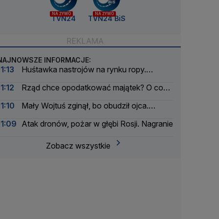
NA ŻYWO
NA ŻYWO
TVN24
TVN24 BiS
NAJNOWSZE INFORMACJE:
11:13
Huśtawka nastrojów na rynku ropy.
Inwestorzy śledzą plany Teheranu
11:12
Rząd chce opodatkować majątek? O co
chodzi w Osobistych Kontach Inwestycyjnych
11:10
Mały Wojtuś zginął, bo obudził ojca.
Niebieskiej karty nie było, policjanci z zarzutami
11:09
Atak dronów, pożar w głębi Rosji. Nagranie
Zobacz wszystkie