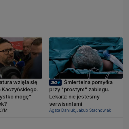
atura wzięła się
Śmiertelna pomyłka
a Kaczyńskiego.
przy "prostym" zabiegu.
zystko mogę"
Lekarz: nie jesteśmy
ek?
serwisantami
AŁYM
Agata Daniluk,
Jakub Stachowiak