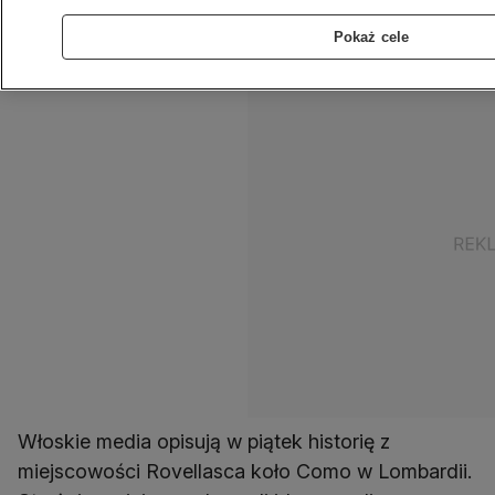
Lombardii, który właśnie tym ściągnął na siebie
Pokaż cele
uwagę strażników miejskich.
Włoskie media opisują w piątek historię z
miejscowości Rovellasca koło Como w Lombardii.