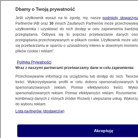
Dbamy o Twoją prywatność
Jeśli użytkownik wyrazi na to zgodę, my, nasze
podmioty stowarzys
Partnerów IAB oraz
30
innych Zaufanych Partnerów może przechowywa
użytkownika i uzyskiwać do nich dostęp w celu zapewnienia bardzi
przeglądania. Odbywa się to poprzez przetwarzanie danych os
przeglądania przechowywanych w plikach cookie. Użytkownik może udzie
ŚWIAT
się przetwarzaniu w oparciu o uzasadniony interes w dowolnym momencie
plików cookie i reklam”.
Strażnicy miejscy zatrzymali mężczyznę,
Polityka Prywatności
bo był za dobrze ostrzyżony
Wraz z naszymi partnerami przetwarzamy dane w celu zapewnienia:
Przechowywanie informacji na urządzeniu lub dostęp do nich. Tworzeni
17.04.2020, 20:50
treści. Wykorzystywanie profili w celu doboru spersonalizowanych tr
spersonalizowanych reklam. Pomiar efektywności treści. Wyko
spersonalizowanych reklam. Pomiar efektywności reklam. Rozumienie o
Udostępnij
kombinacji danych z różnych źródeł. Rozwój i ulepszanie usług. Wykor
do wyboru reklam.
Gdy zakłady fryzjerskie są zamknięte - a tak w
Lista partnerów (dostawców)
czasie pandemii wywołanej przez koronawirusa
SARS-CoV-2 dzieje się w wielu krajach - dobrze
ostrzyżone i ułożone włosy mogą się wydać
Akceptuję
podejrzane. Przekonał się o tym mieszkaniec