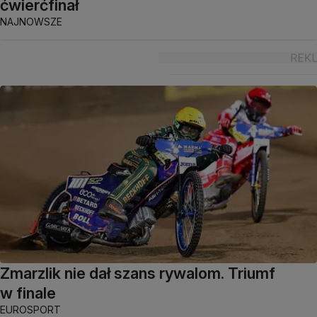
ćwierćfinał
NAJNOWSZE
Zmarzlik nie dał szans rywalom. Triumf
w finale
EUROSPORT