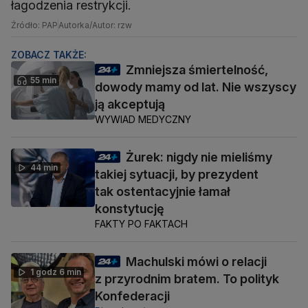
łagodzenia restrykcji.
Źródło: PAP
Autorka/Autor: rzw
ZOBACZ TAKŻE:
Zmniejsza śmiertelność,
55 min
dowody mamy od lat. Nie wszyscy
ją akceptują
WYWIAD MEDYCZNY
Żurek: nigdy nie mieliśmy
44 min
takiej sytuacji, by prezydent
tak ostentacyjnie łamał
konstytucję
FAKTY PO FAKTACH
Machulski mówi o relacji
1 godz 6 min
z przyrodnim bratem. To polityk
Konfederacji