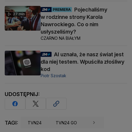
Pojechaliśmy
PREMIERA
27 min
w rodzinne strony Karola
Nawrockiego. Co o nim
usłyszeliśmy?
CZARNO NA BIAŁYM
AI uznała, że nasz świat jest
dla niej testem. Wpuściła złośliwy
kod
Piotr Szostak
UDOSTĘPNIJ:
TAGI:
TVN24
TVN24 GO