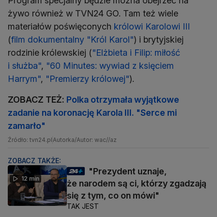
Program specjalny będzie można obejrzeć na
żywo również w TVN24 GO. Tam też wiele
materiałów poświęconych
królowi Karolowi III
(
film dokumentalny "Król Karol"
) i brytyjskiej
rodzinie królewskiej (
"Elżbieta i Filip: miłość
i służba"
,
"60 Minutes: wywiad z księciem
Harrym"
,
"Premierzy królowej"
).
ZOBACZ TEŻ:
Polka otrzymała wyjątkowe
zadanie na koronację Karola III. "Serce mi
zamarło"
Źródło: tvn24.pl
Autorka/Autor: wac//az
ZOBACZ TAKŻE:
"Prezydent uznaje,
12 min
że narodem są ci, którzy zgadzają
się z tym, co on mówi"
TAK JEST