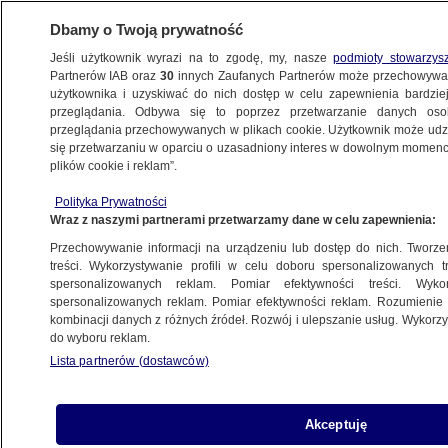
Dbamy o Twoją prywatność
Jeśli użytkownik wyrazi na to zgodę, my, nasze
podmioty stowarzys
Partnerów IAB oraz
30
innych Zaufanych Partnerów może przechowywa
użytkownika i uzyskiwać do nich dostęp w celu zapewnienia bardzi
przeglądania. Odbywa się to poprzez przetwarzanie danych os
przeglądania przechowywanych w plikach cookie. Użytkownik może udzie
ŚWIAT
się przetwarzaniu w oparciu o uzasadniony interes w dowolnym momencie
plików cookie i reklam”.
Gdzie i kiedy oglądać koronację Karola III
Polityka Prywatności
i królowej Kamili? Program specjalny
Wraz z naszymi partnerami przetwarzamy dane w celu zapewnienia:
w TVN24 i TVN24 GO
Przechowywanie informacji na urządzeniu lub dostęp do nich. Tworzeni
treści. Wykorzystywanie profili w celu doboru spersonalizowanych tr
5.05.2023, 20:06
Aktualizacja:
6.05.2023, 08:01
spersonalizowanych reklam. Pomiar efektywności treści. Wyko
spersonalizowanych reklam. Pomiar efektywności reklam. Rozumienie o
kombinacji danych z różnych źródeł. Rozwój i ulepszanie usług. Wykor
Udostępnij
do wyboru reklam.
Lista partnerów (dostawców)
Transmisja koronacji Karola III i królowej Kamili,
rozmowy z uczestnikami tych historycznych
wydarzeń, komentarze ekspertów. TVN24 i
Akceptuję