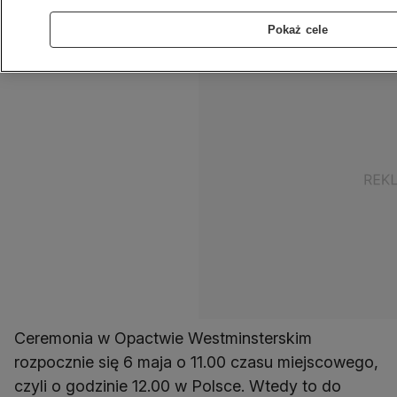
TVN24 GO zapraszają już dziś, w sobotę, 6 maja,
na program specjalny. Znamy szczegóły.
Pokaż cele
Ceremonia w Opactwie Westminsterskim
rozpocznie się 6 maja o 11.00 czasu miejscowego,
czyli o godzinie 12.00 w Polsce. Wtedy to do