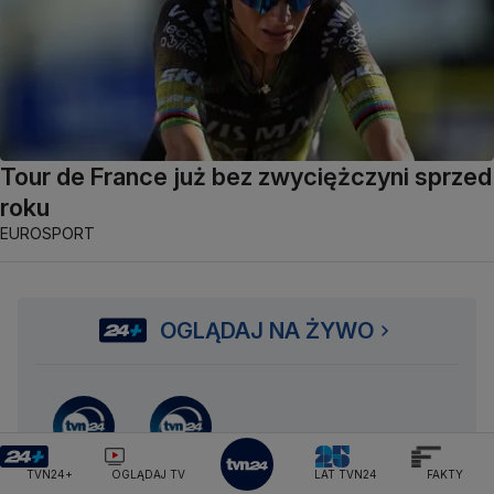
Tour de France już bez zwyciężczyni sprzed
roku
EUROSPORT
OGLĄDAJ NA ŻYWO
NA ŻYWO
NA ŻYWO
TVN24
TVN24 BiS
TVN24+
OGLĄDAJ TV
LAT TVN24
FAKTY