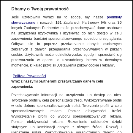
Dbamy o Twoją prywatność
SUBSKRYBUJ
Jeśli użytkownik wyrazi na to zgodę, my, nasze
podmioty
stowarzyszone
i naszych
161
Zaufanych Partnerów IAB oraz
30
ŚWIAT
innych Zaufanych Partnerów może przechowywać dane osobowe
na urządzeniu użytkownika i uzyskiwać do nich dostęp w celu
Zomi zginęła w izraelskim ataku. Kilka
zapewnienia bardziej spersonalizowanego sposobu przeglądania.
dni wcześniej pokazała, jak pomagają
Odbywa się to poprzez przetwarzanie danych osobowych
zebranych z danych przeglądania przechowywanych w plikach
potrzebującym
cookie. Użytkownik może udzielić/wycofać zgodę i sprzeciwić się
przetwarzaniu w oparciu o uzasadniony interes w dowolnym
2.04.2024, 12:00
momencie, klikając przycisk „Ustawienia plików cookie i reklam”.
Polityka Prywatności
Udostępnij
Wraz z naszymi partnerami przetwarzamy dane w celu
zapewnienia:
W izraelskim ataku na Strefę Gazy zginęła
Przechowywanie informacji na urządzeniu lub dostęp do nich.
Tworzenie profili w celu personalizacji treści. Wykorzystywanie profili
obywatelka Australii Lalzawmi "Zomi" Frankcom
w celu doboru spersonalizowanych treści. Tworzenie profili w celu
- potwierdził we wtorek premier kraju Anthony
spersonalizowanych reklam. Pomiar efektywności treści.
Albanese. Kobieta pracowała jako
Wykorzystanie profili do wyboru spersonalizowanych reklam.
wolontariuszka dla organizacji humanitarnej
Pomiar efektywności reklam. Rozumienie odbiorców dzięki
statystyce lub kombinacji danych z różnych źródeł. Rozwój i
World Central Kitchen. Tydzień temu WCK
ulepszanie usług. Wykorzystywanie ograniczonych danych do