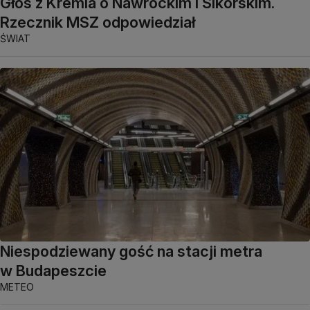
Głos z Kremla o Nawrockim i Sikorskim.
Rzecznik MSZ odpowiedział
ŚWIAT
Niespodziewany gość na stacji metra
w Budapeszcie
METEO