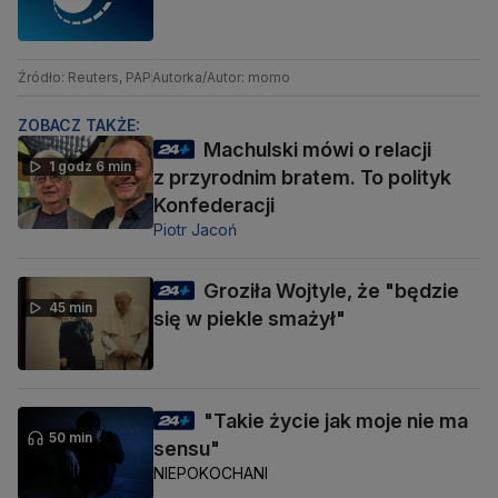
Źródło: Reuters, PAP
Autorka/Autor: momo
ZOBACZ TAKŻE:
Machulski mówi o relacji
1 godz 6 min
z przyrodnim bratem. To polityk
Konfederacji
Piotr Jacoń
Groziła Wojtyle, że "będzie
45 min
się w piekle smażył"
"Takie życie jak moje nie ma
50 min
sensu"
NIEPOKOCHANI