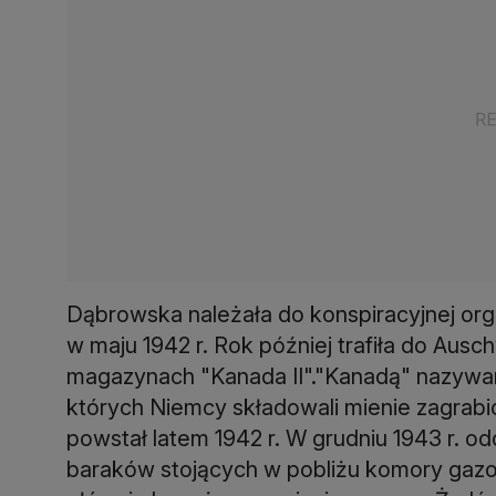
Dąbrowska należała do konspiracyjnej orga
w maju 1942 r. Rok później trafiła do Ausc
magazynach "Kanada II"."Kanadą" nazywan
których Niemcy składowali mienie zagra
powstał latem 1942 r. W grudniu 1943 r. od
baraków stojących w pobliżu komory gazo