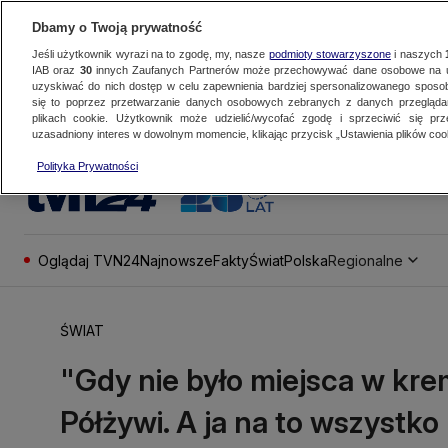
Dbamy o Twoją prywatność
Jeśli użytkownik wyrazi na to zgodę, my, nasze
podmioty stowarzyszone
i naszych
IAB oraz
30
innych Zaufanych Partnerów może przechowywać dane osobowe na ur
uzyskiwać do nich dostęp w celu zapewnienia bardziej spersonalizowanego sposo
się to poprzez przetwarzanie danych osobowych zebranych z danych przegląd
plikach cookie. Użytkownik może udzielić/wycofać zgodę i sprzeciwić się pr
uzasadniony interes w dowolnym momencie, klikając przycisk „Ustawienia plików cook
Polityka Prywatności
Oglądaj TVN24
Najnowsze
Fakty
Świat
Polska
Regionalne
ŚWIAT
"Gdy nie było miejsca w krem
Półżywi. A ja na to wszystko