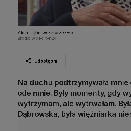
Alina Dąbrowska przeżyła
Źródło wideo: tvn24
Udostępnij
Na duchu podtrzymywała mnie ch
ode mnie. Były momenty, gdy wyd
wytrzymam, ale wytrwałam. Był
Dąbrowska, była więźniarka ni