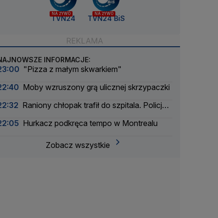
NA ŻYWO
NA ŻYWO
TVN24
TVN24 BiS
NAJNOWSZE INFORMACJE:
23:00
"Pizza z małym skwarkiem"
22:40
Moby wzruszony grą ulicznej skrzypaczki
22:32
Raniony chłopak trafił do szpitala. Policja
zatrzymała dwóch 16-latków
22:05
Hurkacz podkręca tempo w Montrealu
Zobacz wszystkie