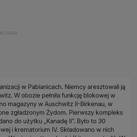
nizacji w Pabianicach. Niemcy aresztowali ją
hwitz. W obozie pełniła funkcję blokowej w
o magazyny w Auschwitz II-Birkenau, w
bione zgładzonym Żydom. Pierwszy kompleks
dano do użytku „Kanadę II”. Było to 30
wej i krematorium IV. Składowano w nich