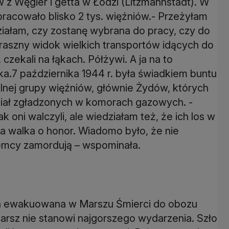
z Węgier i getta w Łodzi (Litzmannstadt). W
acowało blisko 2 tys. więźniów.- Przeżyłam
ziałam, czy zostanę wybrana do pracy, czy do
raszny widok wielkich transportów idących do
czekali na łąkach. Półżywi. A ja na to
.7 października 1944 r. była świadkiem buntu
lnej grupy więźniów, głównie Żydów, których
ciał zgładzonych w komorach gazowych. -
 oni walczyli, ale wiedziałam też, że ich los w
a walka o honor. Wiadomo było, że nie
Niemcy zamordują – wspominała.
ała ewakuowana w Marszu Śmierci do obozu
rsz nie stanowi najgorszego wydarzenia. Szło