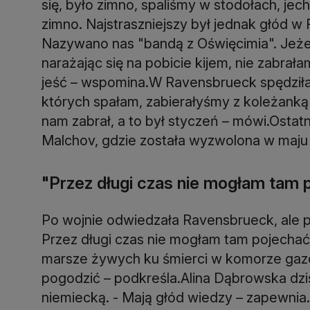
się, było zimno, spaliśmy w stodołach, je
zimno. Najstraszniejszy był jednak głód w
Nazywano nas "bandą z Oświęcimia". Jeżeli
narażając się na pobicie kijem, nie zabrała
jeść – wspomina.W Ravensbrueck spędziła t
których spałam, zabierałyśmy z koleżanką 
nam zabrał, a to był styczeń – mówi.Osta
Malchov, gdzie została wyzwolona w maju 
"Przez długi czas nie mogłam tam 
Po wojnie odwiedzała Ravensbrueck, ale p
Przez długi czas nie mogłam tam pojechać.
marsze żywych ku śmierci w komorze gazo
pogodzić – podkreśla.Alina Dąbrowska dziś
niemiecką. - Mają głód wiedzy – zapewnia.