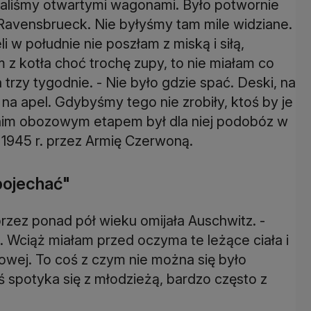
chaliśmy otwartymi wagonami. Było potwornie
 Ravensbrueck. Nie byłyśmy tam mile widziane.
 w południe nie poszłam z miską i siłą,
m z kotła choć trochę zupy, to nie miałam co
rzy tygodnie. - Nie było gdzie spać. Deski, na
na apel. Gdybyśmy tego nie zrobiły, ktoś by je
tnim obozowym etapem był dla niej podobóz w
1945 r. przez Armię Czerwoną.
pojechać"
rzez ponad pół wieku omijała Auschwitz. -
 Wciąż miałam przed oczyma te leżące ciała i
wej. To coś z czym nie można się było
 spotyka się z młodzieżą, bardzo często z