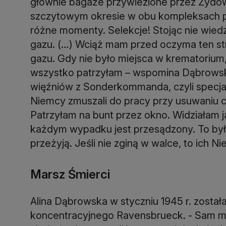
głównie bagaże przywiezione przez Żydów 
szczytowym okresie w obu kompleksach pr
różne momenty. Selekcje! Stojąc nie wied
gazu. (…) Wciąż mam przed oczyma ten st
gazu. Gdy nie było miejsca w krematorium, 
wszystko patrzyłam – wspomina Dąbrowska
więźniów z Sonderkommanda, czyli specja
Niemcy zmuszali do pracy przy usuwaniu 
Patrzyłam na bunt przez okno. Widziałam jak
każdym wypadku jest przesądzony. To był
przeżyją. Jeśli nie zginą w walce, to ich 
Marsz Śmierci
Alina Dąbrowska w styczniu 1945 r. zost
koncentracyjnego Ravensbrueck. - Sam ma