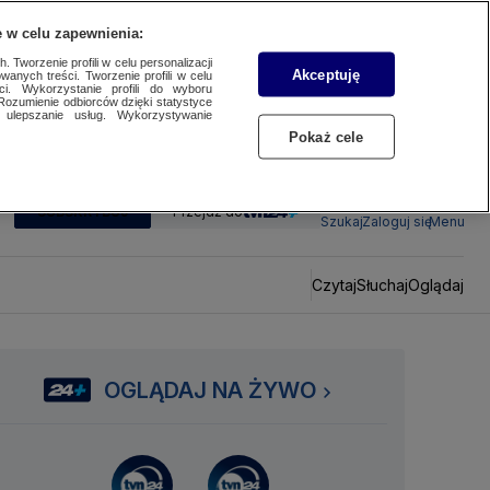
 w celu zapewnienia:
 Tworzenie profili w celu personalizacji
Akceptuję
wanych treści. Tworzenie profili w celu
ci. Wykorzystanie profili do wyboru
Rozumienie odbiorców dzięki statystyce
ulepszanie usług. Wykorzystywanie
Pokaż cele
SUBSKRYBUJ
Przejdź do
Szukaj
Zaloguj się
Menu
Czytaj
Słuchaj
Oglądaj
OGLĄDAJ NA ŻYWO