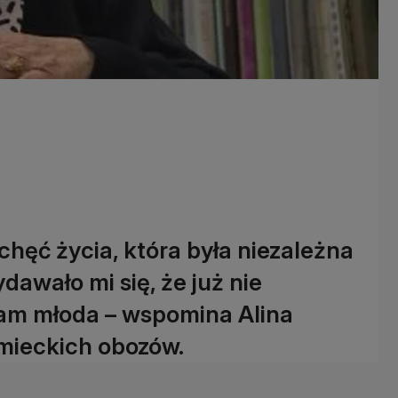
ęć życia, która była niezależna
awało mi się, że już nie
am młoda – wspomina Alina
emieckich obozów.