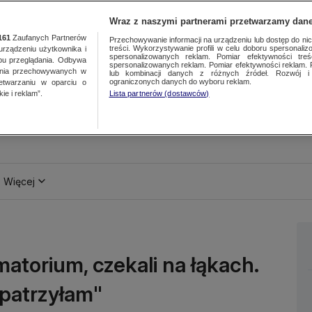
Wraz z naszymi partnerami przetwarzamy dane
161
Zaufanych Partnerów
Przechowywanie informacji na urządzeniu lub dostęp do nich.
treści. Wykorzystywanie profili w celu doboru spersonalizo
ządzeniu użytkownika i
spersonalizowanych reklam. Pomiar efektywności treś
bu przeglądania. Odbywa
spersonalizowanych reklam. Pomiar efektywności reklam. 
ania przechowywanych w
lub kombinacji danych z różnych źródeł. Rozwój i 
ograniczonych danych do wyboru reklam.
zetwarzaniu w oparciu o
ie i reklam”.
Lista partnerów (dostawców)
Więcej
atorium, czekali na łąkach.
 patrzyłam"