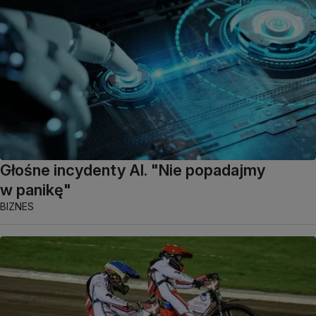
Głośne incydenty AI. "Nie popadajmy
w panikę"
BIZNES