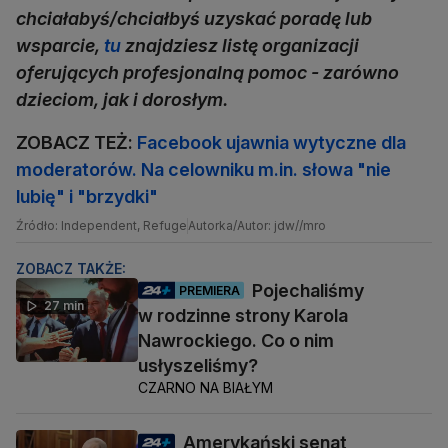
chciałabyś/chciałbyś uzyskać poradę lub
wsparcie,
tu
znajdziesz listę organizacji
oferujących profesjonalną pomoc - zarówno
dzieciom, jak i dorosłym.
ZOBACZ TEŻ:
Facebook ujawnia wytyczne dla
moderatorów. Na celowniku m.in. słowa "nie
lubię" i "brzydki"
Źródło: Independent, Refuge
Autorka/Autor: jdw//mro
ZOBACZ TAKŻE:
Pojechaliśmy
PREMIERA
27 min
w rodzinne strony Karola
Nawrockiego. Co o nim
usłyszeliśmy?
CZARNO NA BIAŁYM
Amerykański senat