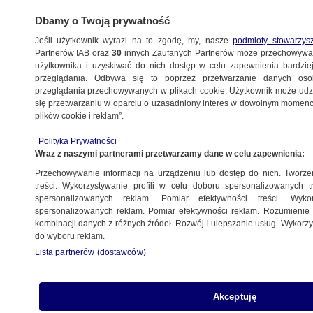
Dbamy o Twoją prywatność
Jeśli użytkownik wyrazi na to zgodę, my, nasze
podmioty stowarzys
Partnerów IAB oraz
30
innych Zaufanych Partnerów może przechowywa
użytkownika i uzyskiwać do nich dostęp w celu zapewnienia bardzi
przeglądania. Odbywa się to poprzez przetwarzanie danych os
przeglądania przechowywanych w plikach cookie. Użytkownik może udzie
ŚWIAT
się przetwarzaniu w oparciu o uzasadniony interes w dowolnym momencie
plików cookie i reklam”.
Nagie zdjęcia, śledzenie lokalizacji,
Polityka Prywatności
obraźliwe SMS-y. Ofiary cyberprzemocy
Wraz z naszymi partnerami przetwarzamy dane w celu zapewnienia:
ignorowane przez gigantów
Przechowywanie informacji na urządzeniu lub dostęp do nich. Tworzeni
treści. Wykorzystywanie profili w celu doboru spersonalizowanych tr
13.12.2022, 14:57
spersonalizowanych reklam. Pomiar efektywności treści. Wyko
spersonalizowanych reklam. Pomiar efektywności reklam. Rozumienie o
kombinacji danych z różnych źródeł. Rozwój i ulepszanie usług. Wykor
Udostępnij
do wyboru reklam.
Lista partnerów (dostawców)
Akceptuję