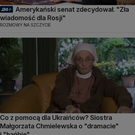
Amerykański senat zdecydował. "Zła
wiadomość dla Rosji"
ROZMOWY NA SZCZYCIE
Co z pomocą dla Ukraińców? Siostra
Małgorzata Chmielewska o "dramacie"
i "hańbie"