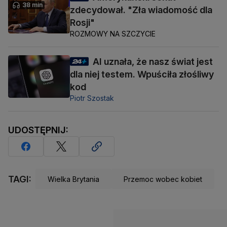
38 min
zdecydował. "Zła wiadomość dla
Rosji"
ROZMOWY NA SZCZYCIE
AI uznała, że nasz świat jest
dla niej testem. Wpuściła złośliwy
kod
Piotr Szostak
UDOSTĘPNIJ:
TAGI:
Wielka Brytania
Przemoc wobec kobiet