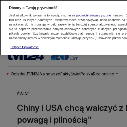
Dbamy o Twoją prywatność
Jeśli użytkownik wyrazi na to zgodę, my, nasze
podmioty stowarzyszone
i naszych
IAB oraz
30
innych Zaufanych Partnerów może przechowywać dane osobowe na ur
uzyskiwać do nich dostęp w celu zapewnienia bardziej spersonalizowanego sposo
się to poprzez przetwarzanie danych osobowych zebranych z danych przegląd
plikach cookie. Użytkownik może udzielić/wycofać zgodę i sprzeciwić się pr
uzasadniony interes w dowolnym momencie, klikając przycisk „Ustawienia plików cook
Polityka Prywatności
Oglądaj TVN24
Najnowsze
Fakty
Świat
Polska
Regionalne
ŚWIAT
Chiny i USA chcą walczyć z
powagą i pilnością"