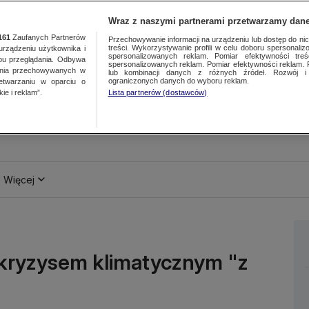
Wraz z naszymi partnerami przetwarzamy dane
161
Zaufanych Partnerów
Przechowywanie informacji na urządzeniu lub dostęp do nich.
treści. Wykorzystywanie profili w celu doboru spersonalizo
ządzeniu użytkownika i
spersonalizowanych reklam. Pomiar efektywności treś
bu przeglądania. Odbywa
spersonalizowanych reklam. Pomiar efektywności reklam. 
ania przechowywanych w
lub kombinacji danych z różnych źródeł. Rozwój i 
ograniczonych danych do wyboru reklam.
zetwarzaniu w oparciu o
ie i reklam”.
Lista partnerów (dostawców)
Więcej
 kryzysem klimatycznym "z