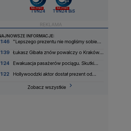
NA ŻYWO
NA ŻYWO
TVN24
TVN24 BiS
NAJNOWSZE INFORMACJE:
11:46
"Lepszego prezentu nie mogliśmy sobie
zrobić"
11:39
Łukasz Gibała znów powalczy o Kraków.
Po raz czwarty
11:24
Ewakuacja pasażerów pociągu. Skutki
burz w Polsce
11:22
Hollywoodzki aktor dostał prezent od
Tuska
Zobacz wszystkie