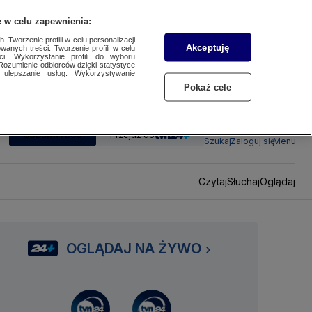
 w celu zapewnienia:
 Tworzenie profili w celu personalizacji
Akceptuję
wanych treści. Tworzenie profili w celu
ci. Wykorzystanie profili do wyboru
Rozumienie odbiorców dzięki statystyce
ulepszanie usług. Wykorzystywanie
Pokaż cele
SUBSKRYBUJ
Przejdź do
Szukaj
Zaloguj się
Menu
Czytaj
Słuchaj
Oglądaj
OGLĄDAJ NA ŻYWO