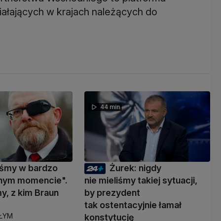
ałających w krajach należących do
44 min
eśmy w bardzo
Żurek: nigdy
nym momencie".
nie mieliśmy takiej sytuacji,
y, z kim Braun
by prezydent
ć
tak ostentacyjnie łamał
AŁYM
konstytucję