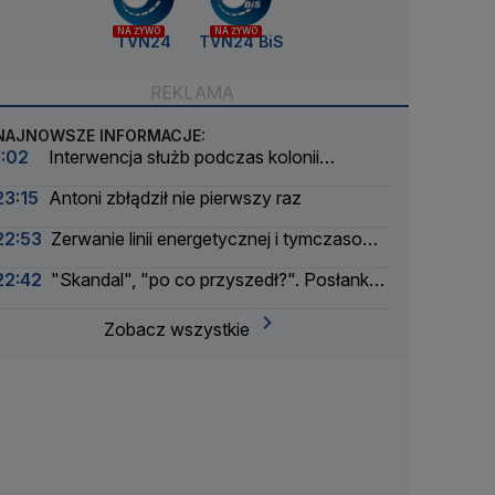
NA ŻYWO
NA ŻYWO
TVN24
TVN24 BiS
NAJNOWSZE INFORMACJE:
1:02
Interwencja służb podczas kolonii
żeglarskiej. Z wody wyciągnięto ponad 30 osób
23:15
Antoni zbłądził nie pierwszy raz
22:53
Zerwanie linii energetycznej i tymczasowa
awaria prądu. Incydent bada Żandarmeria
22:42
"Skandal", "po co przyszedł?". Posłanka
Wojskowa
PiS krytykuje Morawieckiego i publikuje nagranie
Zobacz wszystkie