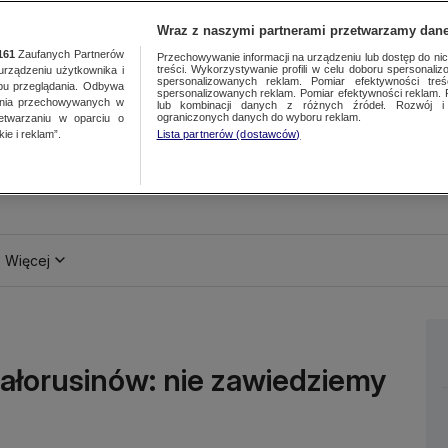
Wraz z naszymi partnerami przetwarzamy dane
161
Zaufanych Partnerów
Przechowywanie informacji na urządzeniu lub dostęp do nich.
treści. Wykorzystywanie profili w celu doboru spersonalizo
ządzeniu użytkownika i
spersonalizowanych reklam. Pomiar efektywności treś
bu przeglądania. Odbywa
spersonalizowanych reklam. Pomiar efektywności reklam. 
ania przechowywanych w
lub kombinacji danych z różnych źródeł. Rozwój i 
ograniczonych danych do wyboru reklam.
zetwarzaniu w oparciu o
ie i reklam”.
Lista partnerów (dostawców)
Więcej
iałorusinów: nie zawiedziemy