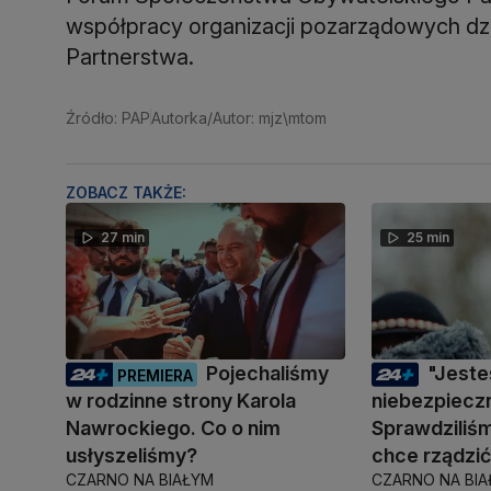
współpracy organizacji pozarządowych dzi
Partnerstwa.
Źródło: PAP
Autorka/Autor: mjz\mtom
ZOBACZ TAKŻE:
27 min
25 min
Pojechaliśmy
"Jest
PREMIERA
w rodzinne strony Karola
niebezpiecz
Nawrockiego. Co o nim
Sprawdziliśm
usłyszeliśmy?
chce rządzi
CZARNO NA BIAŁYM
CZARNO NA BI