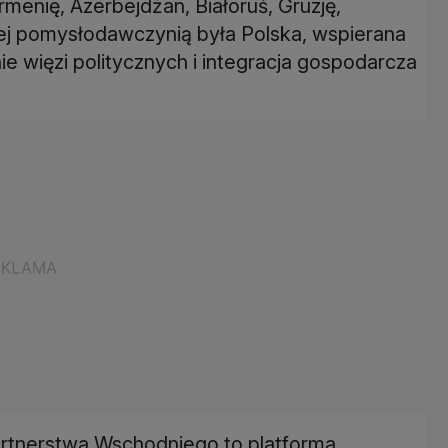
menię, Azerbejdżan, Białoruś, Gruzję,
rej pomysłodawczynią była Polska, wspierana
ie więzi politycznych i integracja gospodarcza
tnerstwa Wschodniego to platforma