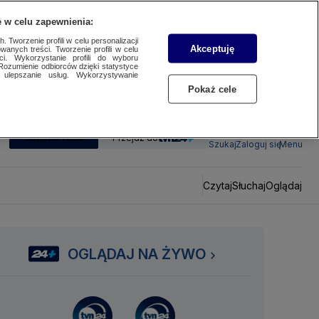
 w celu zapewnienia:
 Tworzenie profili w celu personalizacji
Akceptuję
wanych treści. Tworzenie profili w celu
ci. Wykorzystanie profili do wyboru
Rozumienie odbiorców dzięki statystyce
ulepszanie usług. Wykorzystywanie
Pokaż cele
SUBSKRYBUJ
Przejdź do
Szukaj
Zaloguj się
Menu
Czytaj
Słuchaj
Oglądaj
OGLĄDAJ NA ŻYWO