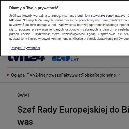
Dbamy o Twoją prywatność
Jeśli użytkownik wyrazi na to zgodę, my, nasze
podmioty stowarzyszone
i naszych
IAB oraz
30
innych Zaufanych Partnerów może przechowywać dane osobowe na ur
uzyskiwać do nich dostęp w celu zapewnienia bardziej spersonalizowanego sposo
się to poprzez przetwarzanie danych osobowych zebranych z danych przegląd
plikach cookie. Użytkownik może udzielić/wycofać zgodę i sprzeciwić się pr
uzasadniony interes w dowolnym momencie, klikając przycisk „Ustawienia plików cook
Polityka Prywatności
Oglądaj TVN24
Najnowsze
Fakty
Świat
Polska
Regionalne
ŚWIAT
Szef Rady Europejskiej do B
was