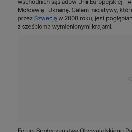
wschodnich sąsiadów Unii Europejskiej - Ar
Mołdawię i Ukrainę. Celem inicjatywy, któ
przez
Szwecję
w 2008 roku, jest pogłębian
z sześcioma wymienionymi krajami.
Forum Społeczeństwa Obywatelskiego Par