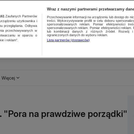
Wraz z naszymi partnerami przetwarzamy dane
161
Zaufanych Partnerów
Przechowywanie informacji na urządzeniu lub dostęp do nich.
treści. Wykorzystywanie profili w celu doboru spersonalizo
ządzeniu użytkownika i
spersonalizowanych reklam. Pomiar efektywności treś
bu przeglądania. Odbywa
spersonalizowanych reklam. Pomiar efektywności reklam. 
ania przechowywanych w
lub kombinacji danych z różnych źródeł. Rozwój i 
ograniczonych danych do wyboru reklam.
zetwarzaniu w oparciu o
ie i reklam”.
Lista partnerów (dostawców)
Więcej
s. "Pora na prawdziwe porządki"