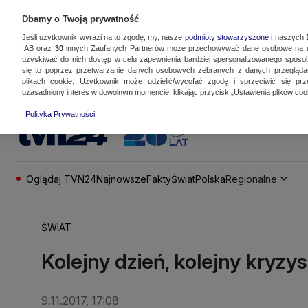
Dbamy o Twoją prywatność
Jeśli użytkownik wyrazi na to zgodę, my, nasze
podmioty stowarzyszone
i naszych
IAB oraz
30
innych Zaufanych Partnerów może przechowywać dane osobowe na ur
uzyskiwać do nich dostęp w celu zapewnienia bardziej spersonalizowanego sposo
się to poprzez przetwarzanie danych osobowych zebranych z danych przegląd
plikach cookie. Użytkownik może udzielić/wycofać zgodę i sprzeciwić się pr
uzasadniony interes w dowolnym momencie, klikając przycisk „Ustawienia plików cook
Polityka Prywatności
Oglądaj TVN24
Najnowsze
Fakty
Świat
Polska
Regionalne
ŚWIAT
Kolejny dzień, kolejny kryzy
9.11.2017, 17:08