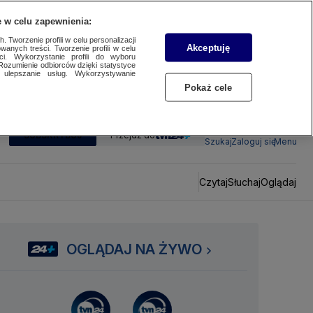
 w celu zapewnienia:
 Tworzenie profili w celu personalizacji
Akceptuję
wanych treści. Tworzenie profili w celu
ci. Wykorzystanie profili do wyboru
Rozumienie odbiorców dzięki statystyce
ulepszanie usług. Wykorzystywanie
Pokaż cele
SUBSKRYBUJ
Przejdź do
Szukaj
Zaloguj się
Menu
Czytaj
Słuchaj
Oglądaj
OGLĄDAJ NA ŻYWO