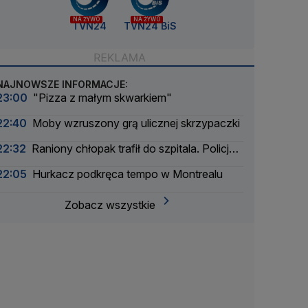
NA ŻYWO
NA ŻYWO
TVN24
TVN24 BiS
NAJNOWSZE INFORMACJE:
23:00
"Pizza z małym skwarkiem"
22:40
Moby wzruszony grą ulicznej skrzypaczki
22:32
Raniony chłopak trafił do szpitala. Policja
zatrzymała dwóch 16-latków
22:05
Hurkacz podkręca tempo w Montrealu
Zobacz wszystkie