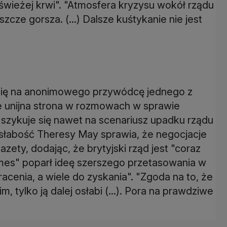
świeżej krwi". "Atmosfera kryzysu wokół rządu
eszcze gorsza. (...) Dalsze kuśtykanie nie jest
 się na anonimowego przywódcę jednego z
że unijna strona w rozmowach w sprawie
ej szykuje się nawet na scenariusz upadku rządu
 słabość Theresy May sprawia, że negocjacje
ety, dodając, że brytyjski rząd jest "coraz
mes" poparł ideę szerszego przetasowania w
racenia, a wiele do zyskania". "Zgoda na to, że
 tylko ją dalej osłabi (...). Pora na prawdziwe