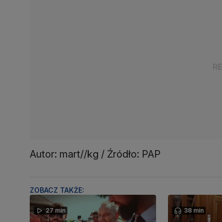
Autor: mart//kg / Źródło: PAP
ZOBACZ TAKŻE:
27 min
38 min