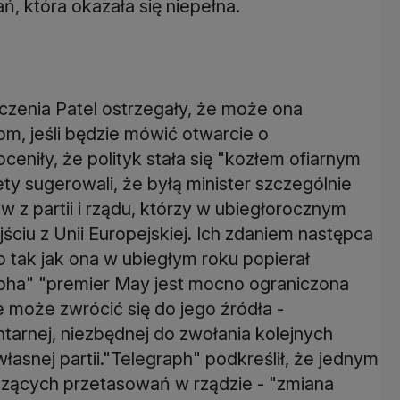
ń, która okazała się niepełna.
zenia Patel ostrzegały, że może ona
om, jeśli będzie mówić otwarcie o
ceniły, że polityk stała się "kozłem ofiarnym
 sugerowali, że byłą minister szczególnie
 z partii i rządu, którzy w ubiegłorocznym
ciu z Unii Europejskiej. Ich zdaniem następca
o tak jak ona w ubiegłym roku popierał
pha" "premier May jest mocno ograniczona
e może zwrócić się do jego źródła -
ntarnej, niezbędnej do zwołania kolejnych
asnej partii."Telegraph" podkreślił, że jednym
zących przetasowań w rządzie - "zmiana