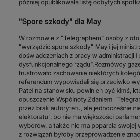
później opublikowała listę odbytych spotka
"Spore szkody" dla May
W rozmowie z "Telegraphem" osoby z otoc
"wyrządzić spore szkody" May i jej ministr
doświadczeniach z pracy w administracji i o
dysfunkcjonalnego rządu".Rozmówcy gazety
frustrowało zachowanie niektórych kolegów
referendum wypowiadali się przeciwko wyjś
Patel na stanowisku powinien być kimś, kt
opuszczenie Wspólnoty.Zdaniem "Telegra
przez brak autorytetu, ale jednocześnie ni
elektoratu", bo nie ma większości parlame
wyborów, a także nie ma poparcia swojej wł
z rozwiązań byłoby przeprowadzenie znac