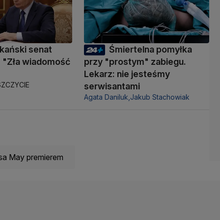
kański senat
Śmiertelna pomyłka
 "Zła wiadomość
przy "prostym" zabiegu.
Lekarz: nie jesteśmy
ZCZYCIE
serwisantami
Agata Daniluk,
Jakub Stachowiak
esa May premierem