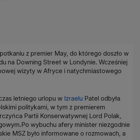
 spotkaniu z premier May, do którego doszło w
ądu na Downing Street w Londynie. Wcześniej
żbowej wizyty w Afryce i natychmiastowego
czas letniego urlopu w
Izraelu
Patel odbyła
lskimi politykami, w tym z premierem
rczyńca Partii Konserwatywnej Lord Polak,
ngowym.Po wybuchu afery minister niezgodnie
yjskie MSZ było informowane o rozmowach, a