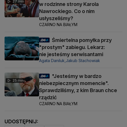
27 min
w rodzinne strony Karola
Nawrockiego. Co o nim
usłyszeliśmy?
CZARNO NA BIAŁYM
Śmiertelna pomyłka przy
"prostym" zabiegu. Lekarz:
nie jesteśmy serwisantami
Agata Daniluk,
Jakub Stachowiak
"Jesteśmy w bardzo
25 min
niebezpiecznym momencie".
Sprawdziliśmy, z kim Braun chce
rządzić
CZARNO NA BIAŁYM
UDOSTĘPNIJ: