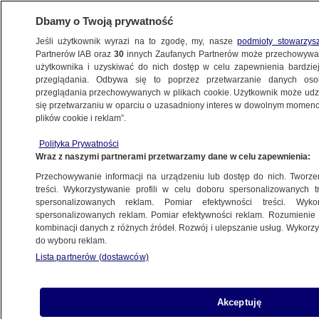
Dbamy o Twoją prywatność
Jeśli użytkownik wyrazi na to zgodę, my, nasze
podmioty stowarzys
Partnerów IAB oraz
30
innych Zaufanych Partnerów może przechowywa
użytkownika i uzyskiwać do nich dostęp w celu zapewnienia bardzi
przeglądania. Odbywa się to poprzez przetwarzanie danych os
przeglądania przechowywanych w plikach cookie. Użytkownik może udzie
ŚWIAT
się przetwarzaniu w oparciu o uzasadniony interes w dowolnym momencie
plików cookie i reklam”.
Burza o A-10. "Mówienie lotnikom,
Polityka Prywatności
że prawda jest zdradą, jest złem"
Wraz z naszymi partnerami przetwarzamy dane w celu zapewnienia:
Przechowywanie informacji na urządzeniu lub dostęp do nich. Tworzeni
29.01.2015, 08:59
Aktualizacja:
29.01.2015, 09:00
treści. Wykorzystywanie profili w celu doboru spersonalizowanych tr
spersonalizowanych reklam. Pomiar efektywności treści. Wyko
spersonalizowanych reklam. Pomiar efektywności reklam. Rozumienie o
Udostępnij
kombinacji danych z różnych źródeł. Rozwój i ulepszanie usług. Wykor
do wyboru reklam.
Lista partnerów (dostawców)
Akceptuję