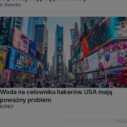
A. Bielecka
Woda na celowniku hakerów. USA mają
poważny problem
BIZNES