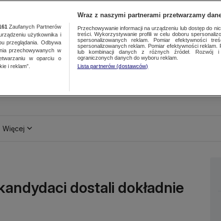
Wraz z naszymi partnerami przetwarzamy dane
161
Zaufanych Partnerów
Przechowywanie informacji na urządzeniu lub dostęp do nich.
treści. Wykorzystywanie profili w celu doboru spersonalizo
ządzeniu użytkownika i
spersonalizowanych reklam. Pomiar efektywności treś
bu przeglądania. Odbywa
spersonalizowanych reklam. Pomiar efektywności reklam. 
ania przechowywanych w
lub kombinacji danych z różnych źródeł. Rozwój i 
ograniczonych danych do wyboru reklam.
zetwarzaniu w oparciu o
ie i reklam”.
Lista partnerów (dostawców)
Więcej
 kandydaci dostali dokładnie