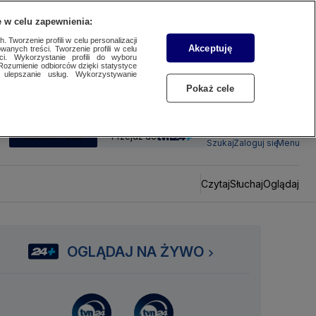
 w celu zapewnienia:
 Tworzenie profili w celu personalizacji
Akceptuję
wanych treści. Tworzenie profili w celu
ci. Wykorzystanie profili do wyboru
Rozumienie odbiorców dzięki statystyce
ulepszanie usług. Wykorzystywanie
Pokaż cele
SUBSKRYBUJ
Przejdź do
Szukaj
Zaloguj się
Menu
Czytaj
Słuchaj
Oglądaj
OGLĄDAJ NA ŻYWO