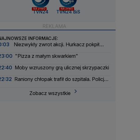
NA ŻYWO
NA ŻYWO
TVN24
TVN24 BiS
NAJNOWSZE INFORMACJE:
0:03
Niezwykły zwrot akcji. Hurkacz pokpił
sprawę
23:00
"Pizza z małym skwarkiem"
22:40
Moby wzruszony grą ulicznej skrzypaczki
22:32
Raniony chłopak trafił do szpitala. Policja
zatrzymała dwóch 16-latków
Zobacz wszystkie