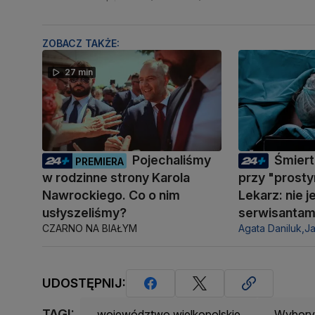
ZOBACZ TAKŻE:
27 min
Pojechaliśmy
Śmiert
PREMIERA
w rodzinne strony Karola
przy "prosty
Nawrockiego. Co o nim
Lekarz: nie 
usłyszeliśmy?
serwisantam
CZARNO NA BIAŁYM
Agata Daniluk,
J
UDOSTĘPNIJ:
TAGI:
województwo wielkopolskie
Wybory