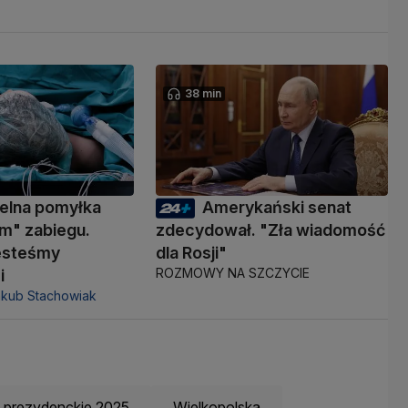
38 min
elna pomyłka
Amerykański senat
m" zabiegu.
zdecydował. "Zła wiadomość
jesteśmy
dla Rosji"
ROZMOWY NA SZCZYCIE
i
akub Stachowiak
 prezydenckie 2025
Wielkopolska