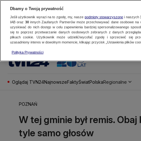
Dbamy o Twoją prywatność
Jeśli użytkownik wyrazi na to zgodę, my, nasze
podmioty stowarzyszone
i naszych
IAB oraz
30
innych Zaufanych Partnerów może przechowywać dane osobowe na ur
uzyskiwać do nich dostęp w celu zapewnienia bardziej spersonalizowanego sposo
się to poprzez przetwarzanie danych osobowych zebranych z danych przegląd
plikach cookie. Użytkownik może udzielić/wycofać zgodę i sprzeciwić się pr
uzasadniony interes w dowolnym momencie, klikając przycisk „Ustawienia plików cook
Polityka Prywatności
Oglądaj TVN24
Najnowsze
Fakty
Świat
Polska
Regionalne
POZNAŃ
W tej gminie był remis. Obaj
tyle samo głosów