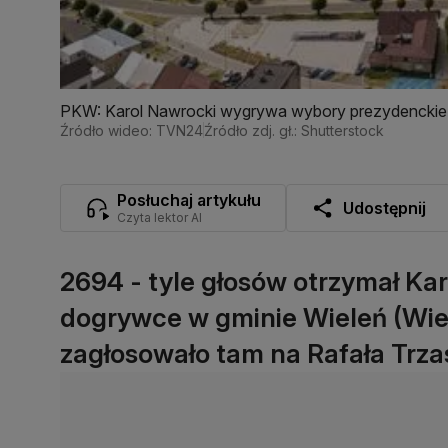
PKW: Karol Nawrocki wygrywa wybory prezydenckie
Źródło wideo: TVN24
Źródło zdj. gł.: Shutterstock
Posłuchaj artykułu
Udostępnij
Czyta lektor AI
2694 - tyle głosów otrzymał Ka
dogrywce w gminie Wieleń (Wie
zagłosowało tam na Rafała Trz