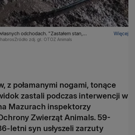
własnych odchodach. "Zastałem stan,
Więcej
Chabros
Źródło zdj. gł.: OTOZ Animals
w, z połamanymi nogami, tonące
idok zastali podczas interwencji w
na Mazurach inspektorzy
chrony Zwierząt Animals. 59-
 36-letni syn usłyszeli zarzuty