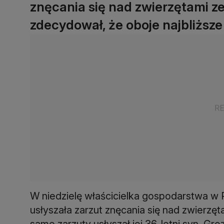
znęcania się nad zwierzętami 
zdecydował, że oboje najbliższ
W niedzielę właścicielka gospodarstwa w
usłyszała zarzut znęcania się nad zwierz
same zarzuty usłyszał jej 36-letni syn. Gr