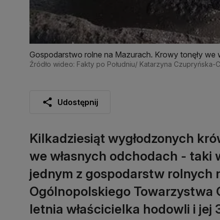
Gospodarstwo rolne na Mazurach. Krowy tonęły we 
którego nigdy nie widziałem" (21.08.2022)
Źródło wideo: Fakty po Południu/ Katarzyna Czupryńska-
Udostępnij
Kilkadziesiąt wygłodzonych kró
we własnych odchodach - taki w
jednym z gospodarstw rolnych 
Ogólnopolskiego Towarzystwa O
letnia właścicielka hodowli i jej