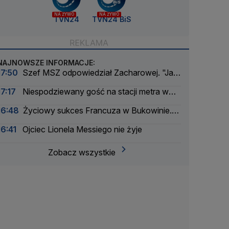
NA ŻYWO
NA ŻYWO
TVN24
TVN24 BiS
NAJNOWSZE INFORMACJE:
17:50
Szef MSZ odpowiedział Zacharowej. "Jak
zawsze czas na fakty"
17:17
Niespodziewany gość na stacji metra w
Budapeszcie
16:48
Życiowy sukces Francuza w Bukowinie.
Jest nowy lider Tour de Pologne
16:41
Ojciec Lionela Messiego nie żyje
Zobacz wszystkie