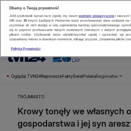
Dbamy o Twoją prywatność
Jeśli użytkownik wyrazi na to zgodę, my, nasze
podmioty stowarzyszone
i naszych
IAB oraz
30
innych Zaufanych Partnerów może przechowywać dane osobowe na ur
uzyskiwać do nich dostęp w celu zapewnienia bardziej spersonalizowanego sposo
się to poprzez przetwarzanie danych osobowych zebranych z danych przegląd
plikach cookie. Użytkownik może udzielić/wycofać zgodę i sprzeciwić się pr
uzasadniony interes w dowolnym momencie, klikając przycisk „Ustawienia plików cook
Polityka Prywatności
Oglądaj TVN24
Najnowsze
Fakty
Świat
Polska
Regionalne
TRÓJMIASTO
Krowy tonęły we własnych o
gospodarstwa i jej syn ares