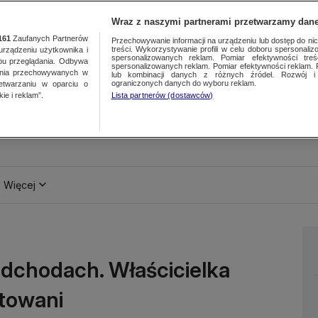
Wraz z naszymi partnerami przetwarzamy dane
161
Zaufanych Partnerów
Przechowywanie informacji na urządzeniu lub dostęp do nich.
treści. Wykorzystywanie profili w celu doboru spersonalizo
ządzeniu użytkownika i
spersonalizowanych reklam. Pomiar efektywności treś
bu przeglądania. Odbywa
spersonalizowanych reklam. Pomiar efektywności reklam. 
ania przechowywanych w
lub kombinacji danych z różnych źródeł. Rozwój i 
ograniczonych danych do wyboru reklam.
zetwarzaniu w oparciu o
ie i reklam”.
Lista partnerów (dostawców)
Więcej
dchodach. Właścicielka
ztowani