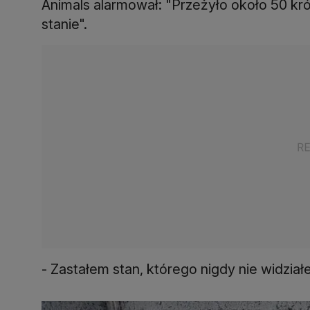
Animals alarmował: "Przeżyło około 50 krów
stanie".
- Zastałem stan, którego nigdy nie widział