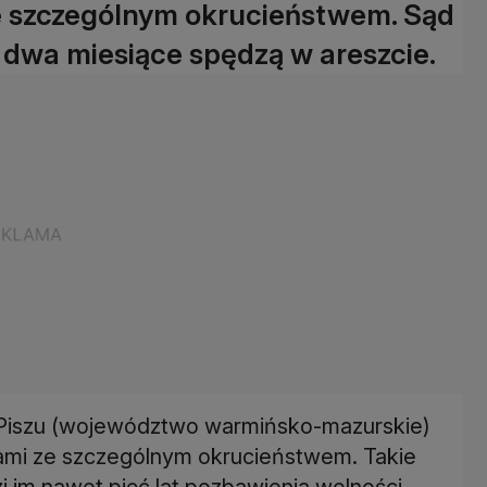
ze szczególnym okrucieństwem. Sąd
e dwa miesiące spędzą w areszcie.
 Piszu (województwo warmińsko-mazurskie)
ętami ze szczególnym okrucieństwem. Takie
ozi im nawet pięć lat pozbawienia wolności.