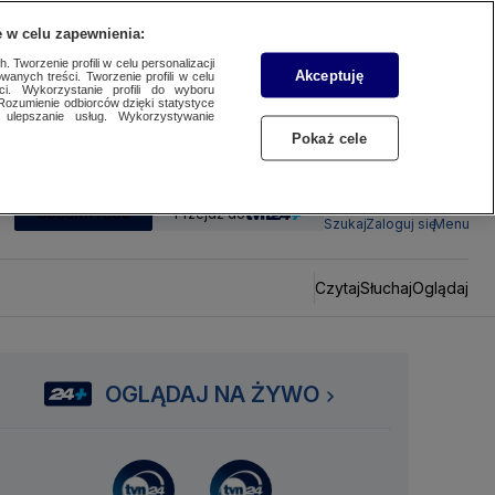
 w celu zapewnienia:
 Tworzenie profili w celu personalizacji
Akceptuję
wanych treści. Tworzenie profili w celu
ci. Wykorzystanie profili do wyboru
Rozumienie odbiorców dzięki statystyce
ulepszanie usług. Wykorzystywanie
Pokaż cele
SUBSKRYBUJ
Przejdź do
Szukaj
Zaloguj się
Menu
Czytaj
Słuchaj
Oglądaj
OGLĄDAJ NA ŻYWO