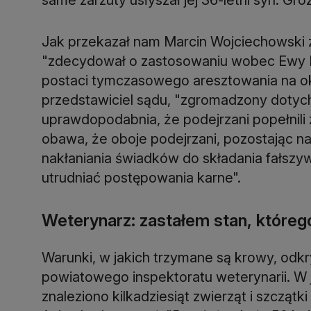
Jak przekazał nam Marcin Wojciechowski 
"zdecydował o zastosowaniu wobec Ewy P
postaci tymczasowego aresztowania na ok
przedstawiciel sądu, "zgromadzony doty
uprawdopodabnia, że podejrzani popełnili z
obawa, że oboje podejrzani, pozostając 
nakłaniania świadków do składania fałsz
utrudniać postępowania karne".
Weterynarz: zastałem stan, którego
Warunki, w jakich trzymane są krowy, odkr
powiatowego inspektoratu weterynarii. W
znaleziono kilkadziesiąt zwierząt i szczą