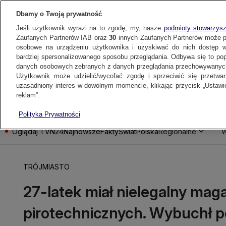
Dbamy o Twoją prywatność
Jeśli użytkownik wyrazi na to zgodę, my, nasze
podmioty stowarzys
Zaufanych Partnerów IAB oraz
30
innych Zaufanych Partnerów może 
osobowe na urządzeniu użytkownika i uzyskiwać do nich dostęp w
bardziej spersonalizowanego sposobu przeglądania. Odbywa się to po
danych osobowych zebranych z danych przeglądania przechowywanych
Użytkownik może udzielić/wycofać zgodę i sprzeciwić się przetwa
uzasadniony interes w dowolnym momencie, klikając przycisk „Ustawie
reklam”.
Polityka Prywatności
Oglądaj TVN24
Najnowsze
Fakty
Świat
Polska
Regionalne
W
TRÓJMIASTO
27-latek miał nielegalny ma
pirotechnicznych. Wybuchł po