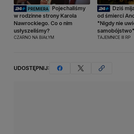
Pojechaliśmy
Dziś mija
PREMIERA
w rodzinne strony Karola
od śmierci An
Nawrockiego. Co o nim
"Nigdy nie uwi
usłyszeliśmy?
samobójstwo
CZARNO NA BIAŁYM
TAJEMNICE III RP
UDOSTĘPNIJ: