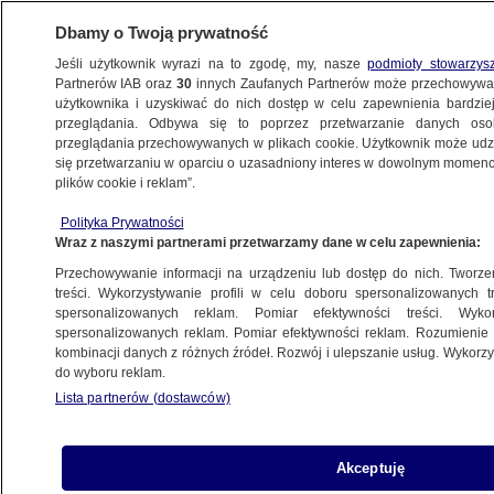
Dbamy o Twoją prywatność
Jeśli użytkownik wyrazi na to zgodę, my, nasze
podmioty stowarzys
Partnerów IAB oraz
30
innych Zaufanych Partnerów może przechowywa
użytkownika i uzyskiwać do nich dostęp w celu zapewnienia bardzi
przeglądania. Odbywa się to poprzez przetwarzanie danych os
przeglądania przechowywanych w plikach cookie. Użytkownik może udzie
POLSKA
się przetwarzaniu w oparciu o uzasadniony interes w dowolnym momencie
plików cookie i reklam”.
Zaufanie do Kamińskiego "nadszarpnięte".
Polityka Prywatności
"Potrzebujemy więcej wytłumaczeń"
Wraz z naszymi partnerami przetwarzamy dane w celu zapewnienia:
Przechowywanie informacji na urządzeniu lub dostęp do nich. Tworzeni
8.09.2025, 20:18
treści. Wykorzystywanie profili w celu doboru spersonalizowanych tr
spersonalizowanych reklam. Pomiar efektywności treści. Wyko
Posłuchaj artykułu
spersonalizowanych reklam. Pomiar efektywności reklam. Rozumienie o
Czyta lektor AI
kombinacji danych z różnych źródeł. Rozwój i ulepszanie usług. Wykor
do wyboru reklam.
Lista partnerów (dostawców)
Akceptuję