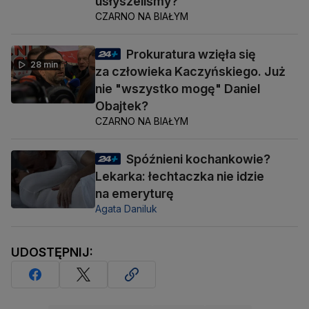
usłyszeliśmy?
CZARNO NA BIAŁYM
Prokuratura wzięła się
28 min
za człowieka Kaczyńskiego. Już
nie "wszystko mogę" Daniel
Obajtek?
CZARNO NA BIAŁYM
Spóźnieni kochankowie?
Lekarka: łechtaczka nie idzie
na emeryturę
Agata Daniluk
UDOSTĘPNIJ: