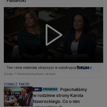
Fabiański
Ten i inne materiały obejrzysz w subskrypcji
Źródło: TVN24
Autorka/Autor: akr/ads
ZOBACZ TAKŻE:
Pojechaliśmy
PREMIERA
27 min
w rodzinne strony Karola
Nawrockiego. Co o nim