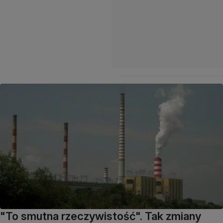
"To smutna rzeczywistość". Tak zmiany