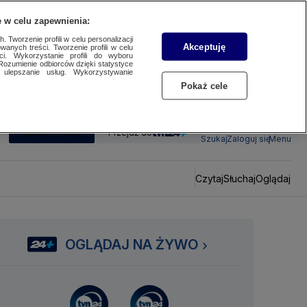
 w celu zapewnienia:
 Tworzenie profili w celu personalizacji
Akceptuję
wanych treści. Tworzenie profili w celu
ci. Wykorzystanie profili do wyboru
Rozumienie odbiorców dzięki statystyce
ulepszanie usług. Wykorzystywanie
Pokaż cele
SUBSKRYBUJ
Przejdź do
Szukaj
Zaloguj się
Menu
Czytaj
Słuchaj
Oglądaj
OGLĄDAJ NA ŻYWO