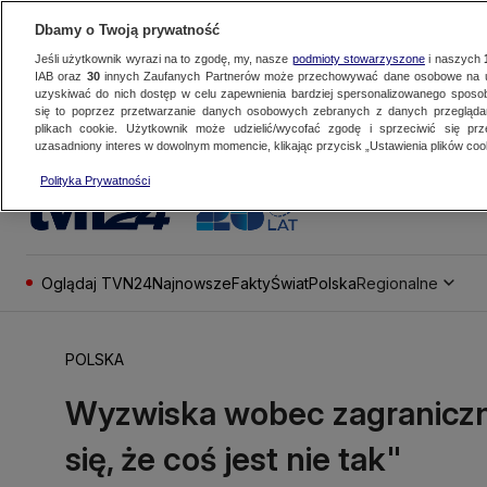
Dbamy o Twoją prywatność
Jeśli użytkownik wyrazi na to zgodę, my, nasze
podmioty stowarzyszone
i naszych
IAB oraz
30
innych Zaufanych Partnerów może przechowywać dane osobowe na ur
uzyskiwać do nich dostęp w celu zapewnienia bardziej spersonalizowanego sposo
się to poprzez przetwarzanie danych osobowych zebranych z danych przegląd
plikach cookie. Użytkownik może udzielić/wycofać zgodę i sprzeciwić się pr
uzasadniony interes w dowolnym momencie, klikając przycisk „Ustawienia plików cook
Polityka Prywatności
Oglądaj TVN24
Najnowsze
Fakty
Świat
Polska
Regionalne
POLSKA
Wyzwiska wobec zagraniczny
się, że coś jest nie tak"