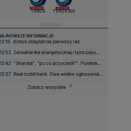
NA ŻYWO
NA ŻYWO
TVN24
TVN24 BiS
NAJNOWSZE INFORMACJE:
23:15
Antoni zbłądził nie pierwszy raz
22:53
Zerwanie linii energetycznej i tymczasowa
awaria prądu. Incydent bada Żandarmeria
22:42
"Skandal", "po co przyszedł?". Posłanka
Wojskowa
PiS krytykuje Morawieckiego i publikuje nagranie
22:27
Real rozbił bank. Dwa wielkie ogłoszenia
w jeden dzień
Zobacz wszystkie