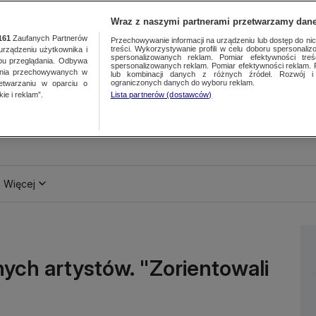
Wraz z naszymi partnerami przetwarzamy dane
161
Zaufanych Partnerów
Przechowywanie informacji na urządzeniu lub dostęp do nich.
treści. Wykorzystywanie profili w celu doboru spersonalizo
ządzeniu użytkownika i
spersonalizowanych reklam. Pomiar efektywności treś
bu przeglądania. Odbywa
spersonalizowanych reklam. Pomiar efektywności reklam. 
ania przechowywanych w
lub kombinacji danych z różnych źródeł. Rozwój i 
ograniczonych danych do wyboru reklam.
zetwarzaniu w oparciu o
ie i reklam”.
Lista partnerów (dostawców)
Więcej
ch artystów. "Zorientowali