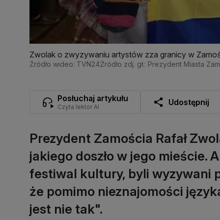
Zwolak o zwyzywaniu artystów zza granicy w Zamościu:
Źródło wideo: TVN24
Źródło zdj. gł.: Prezydent Miasta Za
Posłuchaj artykułu
Udostępnij
Czyta lektor AI
Prezydent Zamościa Rafał Zwol
jakiego doszło w jego mieście. A
festiwal kultury, byli wyzywani
że pomimo nieznajomości języka,
jest nie tak".