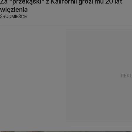
Za "przekąski" z Kalifornii grozi mu 20 lat
więzienia
ŚRÓDMIEŚCIE