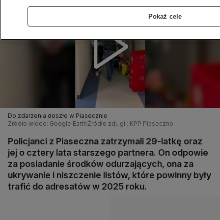
Pokaż cele
Do zdarzenia doszło w Piasecznie
Źródło wideo: Google Earth
Źródło zdj. gł.: KPP Piaseczno
Policjanci z Piaseczna zatrzymali 29-latkę oraz
jej o cztery lata starszego partnera. On odpowie
za posiadanie środków odurzających, ona za
ukrywanie i niszczenie listów, które powinny były
trafić do adresatów w 2025 roku.