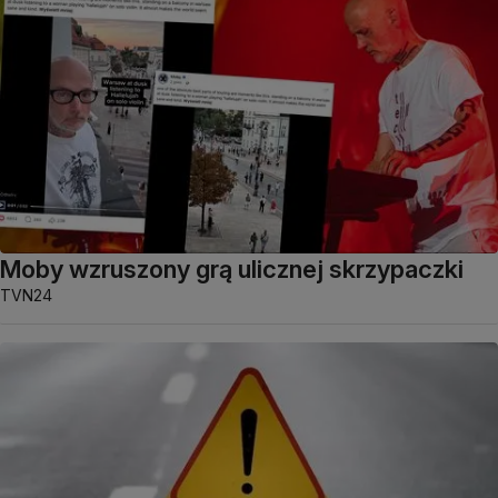
Moby wzruszony grą ulicznej skrzypaczki
TVN24