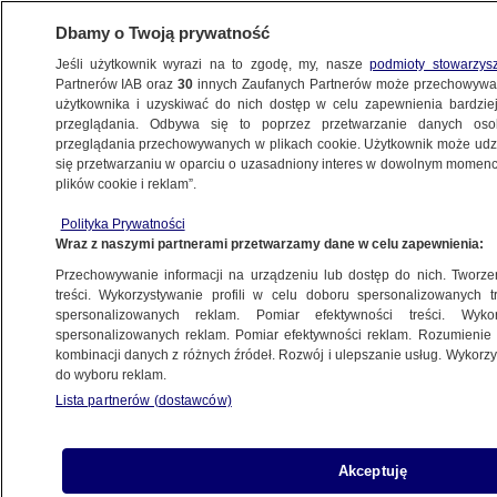
Dbamy o Twoją prywatność
Jeśli użytkownik wyrazi na to zgodę, my, nasze
podmioty stowarzys
Partnerów IAB oraz
30
innych Zaufanych Partnerów może przechowywa
WARSZAWA
użytkownika i uzyskiwać do nich dostęp w celu zapewnienia bardzi
przeglądania. Odbywa się to poprzez przetwarzanie danych os
przeglądania przechowywanych w plikach cookie. Użytkownik może udzie
OKOLICE
się przetwarzaniu w oparciu o uzasadniony interes w dowolnym momencie
plików cookie i reklam”.
Była listonoszka i jej partner w tarapatach.
Polityka Prywatności
W mieszkaniu narkotyki i niedoręczone
Wraz z naszymi partnerami przetwarzamy dane w celu zapewnienia:
listy
Przechowywanie informacji na urządzeniu lub dostęp do nich. Tworzeni
treści. Wykorzystywanie profili w celu doboru spersonalizowanych tr
spersonalizowanych reklam. Pomiar efektywności treści. Wyko
Oprac.
Dariusz Gałązka
spersonalizowanych reklam. Pomiar efektywności reklam. Rozumienie o
26.03.2026, 13:07
kombinacji danych z różnych źródeł. Rozwój i ulepszanie usług. Wykor
do wyboru reklam.
Lista partnerów (dostawców)
Posłuchaj artykułu
Czyta lektor AI
Akceptuję