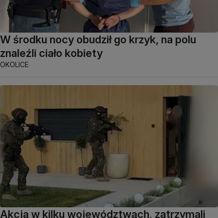
W środku nocy obudził go krzyk, na polu
znaleźli ciało kobiety
OKOLICE
Akcja w kilku województwach, zatrzymali