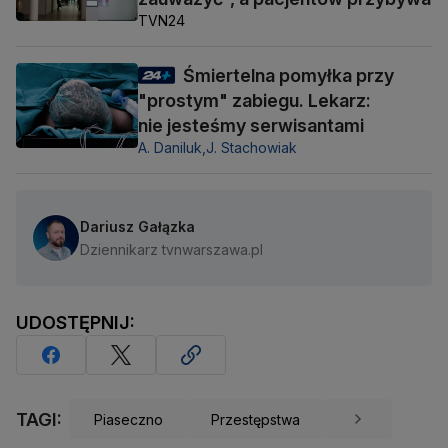
TVN24
Śmiertelna pomyłka przy
"prostym" zabiegu. Lekarz:
nie jesteśmy serwisantami
A. Daniluk,
J. Stachowiak
Dariusz Gałązka
Dziennikarz tvnwarszawa.pl
UDOSTĘPNIJ:
TAGI:
Piaseczno
Przestępstwa