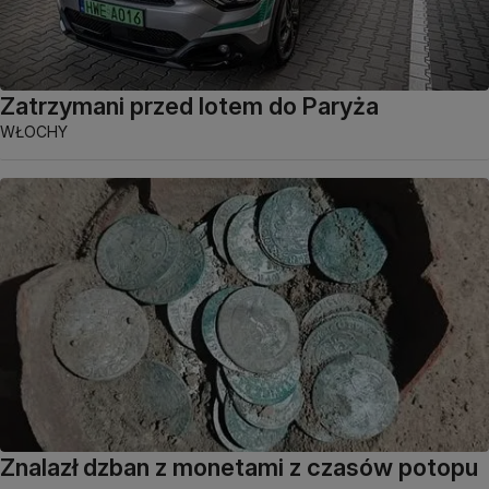
Zatrzymani przed lotem do Paryża
WŁOCHY
Znalazł dzban z monetami z czasów potopu