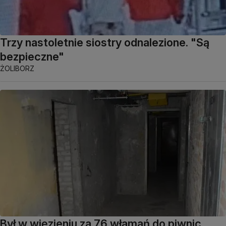
Trzy nastoletnie siostry odnalezione. "Są
bezpieczne"
ŻOLIBORZ
Był w więzieniu za 76 włamań do piwnic,