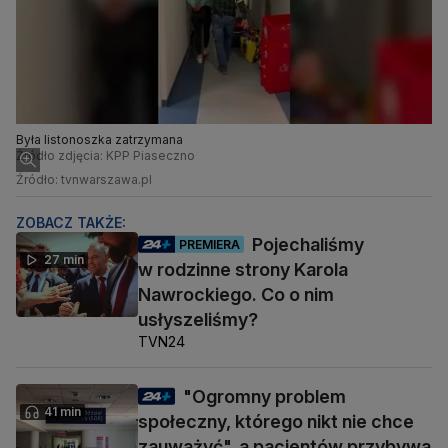
Była listonoszka zatrzymana
Źródło zdjęcia: KPP Piaseczno
Źródło: tvnwarszawa.pl
ZOBACZ TAKŻE:
Pojechaliśmy
PREMIERA
27 min
w rodzinne strony Karola
Nawrockiego. Co o nim
usłyszeliśmy?
TVN24
"Ogromny problem
41 min
społeczny, którego nikt nie chce
zauważyć", a pacjentów przybywa