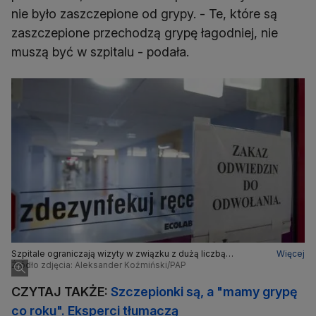
nie było zaszczepione od grypy. - Te, które są
zaszczepione przechodzą grypę łagodniej, nie
muszą być w szpitalu - podała.
Szpitale ograniczają wizyty w związku z dużą liczbą
Więcej
hospitalizacji chorych na grypę (zdjęcie ilustracyjne)
Źródło zdjęcia: Aleksander Koźmiński/PAP
CZYTAJ TAKŻE:
Szczepionki są, a "mamy grypę
co roku". Eksperci tłumaczą