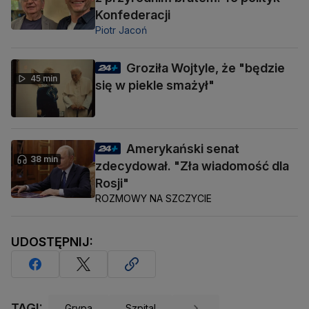
Konfederacji
Piotr Jacoń
Groziła Wojtyle, że "będzie
45 min
się w piekle smażył"
Amerykański senat
38 min
zdecydował. "Zła wiadomość dla
Rosji"
ROZMOWY NA SZCZYCIE
UDOSTĘPNIJ:
TAGI:
Grypa
Szpital