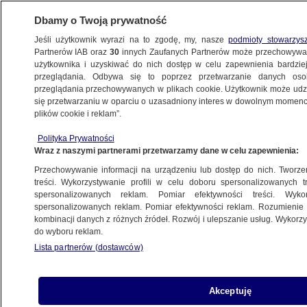
Dbamy o Twoją prywatność
Jeśli użytkownik wyrazi na to zgodę, my, nasze
podmioty stowarzys
Partnerów IAB oraz
30
innych Zaufanych Partnerów może przechowywa
użytkownika i uzyskiwać do nich dostęp w celu zapewnienia bardzi
przeglądania. Odbywa się to poprzez przetwarzanie danych os
przeglądania przechowywanych w plikach cookie. Użytkownik może udzie
POLSKA
się przetwarzaniu w oparciu o uzasadniony interes w dowolnym momencie
plików cookie i reklam”.
Rośnie liczba chorych na grypę,
Polityka Prywatności
w szpitalach zaczyna brakować łóżek
Wraz z naszymi partnerami przetwarzamy dane w celu zapewnienia:
Przechowywanie informacji na urządzeniu lub dostęp do nich. Tworzeni
5.02.2025, 12:30
treści. Wykorzystywanie profili w celu doboru spersonalizowanych tr
spersonalizowanych reklam. Pomiar efektywności treści. Wyko
spersonalizowanych reklam. Pomiar efektywności reklam. Rozumienie o
Udostępnij
kombinacji danych z różnych źródeł. Rozwój i ulepszanie usług. Wykor
do wyboru reklam.
Lista partnerów (dostawców)
Akceptuję