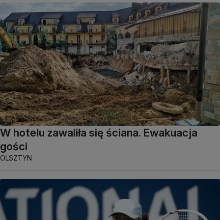
W hotelu zawaliła się ściana. Ewakuacja
gości
OLSZTYN