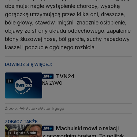
obejmuje: nagłe wystąpienie choroby, wysoką
gorączkę utrzymującą przez klika dni, dreszcze,
bóle głowy, stawów, mięśni, znacznie osłabienie,
objawy ze strony układu oddechowego: zapalenie
błony śluzowej nosa, ból gardła, suchy napadowy
kaszel i poczucie ogólnego rozbicia.
DOWIEDZ SIĘ WIĘCEJ:
TVN24
NA ŻYWO
Źródło: PAP
Autorka/Autor: kgr/gp
ZOBACZ TAKŻE:
Machulski mówi o relacji
1 godz 6 min
z przyrodnim bratem. To polityk