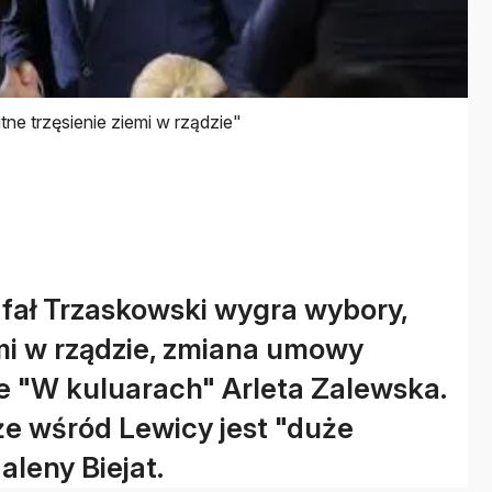
tne trzęsienie ziemi w rządzie"
Rafał Trzaskowski wygra wybory,
emi w rządzie, zmiana umowy
ie "W kuluarach" Arleta Zalewska.
 że wśród Lewicy jest "duże
leny Biejat.