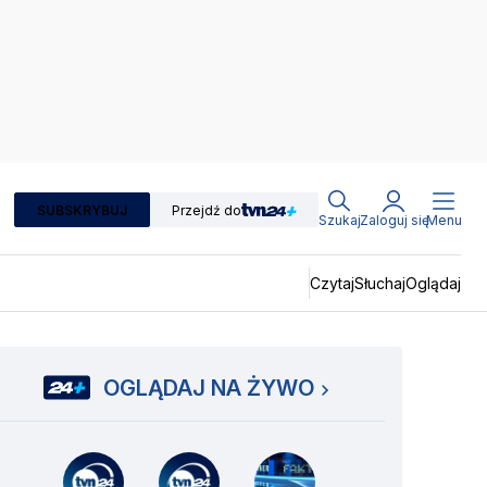
SUBSKRYBUJ
Przejdź do
Szukaj
Zaloguj się
Menu
Czytaj
Słuchaj
Oglądaj
OGLĄDAJ NA ŻYWO