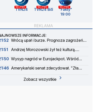
NA ŻYWO
NA ŻYWO
NA ŻYWO
TVN24
TVN24 BiS
"Fakty"
19:00
NAJNOWSZE INFORMACJE:
21:52
Wrócą upał i burze. Prognoza zagrożeń
IMGW
21:51
Andrzej Morozowski żył też kulturą.
"Czytał na okrągło"
21:50
Wysyp nagród w Eurojackpot. Wśród
wygranych Polak
21:46
Amerykański senat zdecydował. "Zła
wiadomość dla Rosji"
Zobacz wszystkie