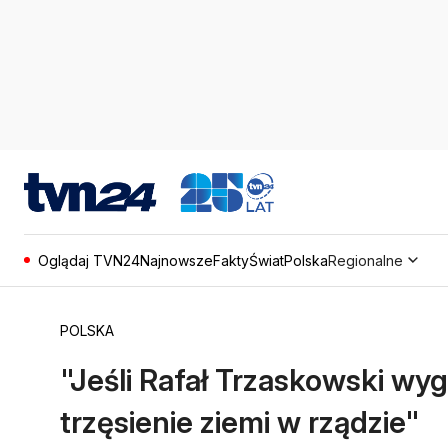
Oglądaj TVN24
Najnowsze
Fakty
Świat
Polska
Regionalne
POLSKA
"Jeśli Rafał Trzaskowski wy
trzęsienie ziemi w rządzie"