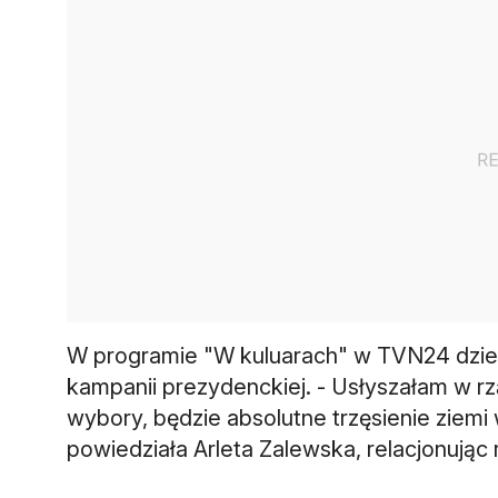
W programie "W kuluarach" w TVN24 dzienn
kampanii prezydenckiej. - Usłyszałam w rzą
wybory, będzie absolutne trzęsienie ziemi
powiedziała Arleta Zalewska, relacjonują