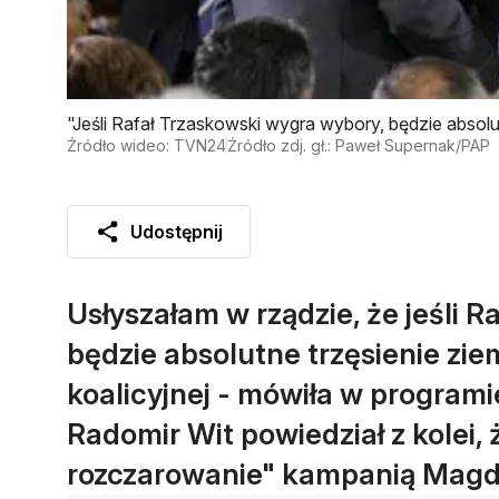
"Jeśli Rafał Trzaskowski wygra wybory, będzie absolu
Źródło wideo: TVN24
Źródło zdj. gł.: Paweł Supernak/PAP
Udostępnij
Usłyszałam w rządzie, że jeśli 
będzie absolutne trzęsienie zi
koalicyjnej - mówiła w program
Radomir Wit powiedział z kolei,
rozczarowanie" kampanią Magda