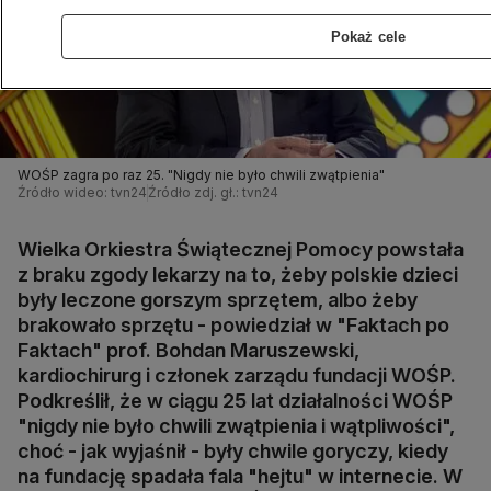
Pokaż cele
WOŚP zagra po raz 25. "Nigdy nie było chwili zwątpienia"
Źródło wideo: tvn24
Źródło zdj. gł.: tvn24
Wielka Orkiestra Świątecznej Pomocy powstała
z braku zgody lekarzy na to, żeby polskie dzieci
były leczone gorszym sprzętem, albo żeby
brakowało sprzętu - powiedział w "Faktach po
Faktach" prof. Bohdan Maruszewski,
kardiochirurg i członek zarządu fundacji WOŚP.
Podkreślił, że w ciągu 25 lat działalności WOŚP
"nigdy nie było chwili zwątpienia i wątpliwości",
choć - jak wyjaśnił - były chwile goryczy, kiedy
na fundację spadała fala "hejtu" w internecie. W