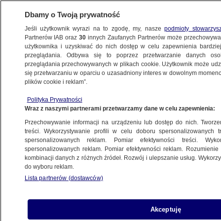
Dbamy o Twoją prywatność
Jeśli użytkownik wyrazi na to zgodę, my, nasze
podmioty stowarzys
Partnerów IAB oraz
30
innych Zaufanych Partnerów może przechowywa
użytkownika i uzyskiwać do nich dostęp w celu zapewnienia bardzi
przeglądania. Odbywa się to poprzez przetwarzanie danych os
przeglądania przechowywanych w plikach cookie. Użytkownik może udzie
POLSKA
się przetwarzaniu w oparciu o uzasadniony interes w dowolnym momencie
plików cookie i reklam”.
WOŚP gra już ćwierć wieku. "Nigdy nie było
Polityka Prywatności
chwili zwątpienia"
Wraz z naszymi partnerami przetwarzamy dane w celu zapewnienia:
Przechowywanie informacji na urządzeniu lub dostęp do nich. Tworzeni
14.01.2017, 22:12
Aktualizacja:
14.01.2017, 22:14
treści. Wykorzystywanie profili w celu doboru spersonalizowanych tr
spersonalizowanych reklam. Pomiar efektywności treści. Wyko
spersonalizowanych reklam. Pomiar efektywności reklam. Rozumienie o
Udostępnij
kombinacji danych z różnych źródeł. Rozwój i ulepszanie usług. Wykor
do wyboru reklam.
Lista partnerów (dostawców)
Akceptuję