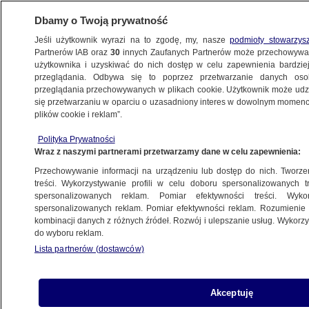
Dbamy o Twoją prywatność
Jeśli użytkownik wyrazi na to zgodę, my, nasze
podmioty stowarzys
Partnerów IAB oraz
30
innych Zaufanych Partnerów może przechowywa
użytkownika i uzyskiwać do nich dostęp w celu zapewnienia bardzi
przeglądania. Odbywa się to poprzez przetwarzanie danych os
przeglądania przechowywanych w plikach cookie. Użytkownik może udzie
POLSKA
się przetwarzaniu w oparciu o uzasadniony interes w dowolnym momencie
plików cookie i reklam”.
"Wszystkie cywilizowane narody czują
Polityka Prywatności
wściekłość". Wiceprezydent USA Kamala
Wraz z naszymi partnerami przetwarzamy dane w celu zapewnienia:
Harris zapowiada 50 milionów dolarów dla
Przechowywanie informacji na urządzeniu lub dostęp do nich. Tworzeni
Ukrainy
treści. Wykorzystywanie profili w celu doboru spersonalizowanych tr
spersonalizowanych reklam. Pomiar efektywności treści. Wyko
spersonalizowanych reklam. Pomiar efektywności reklam. Rozumienie o
10.03.2022, 09:31
Aktualizacja:
10.03.2022, 13:34
kombinacji danych z różnych źródeł. Rozwój i ulepszanie usług. Wykor
do wyboru reklam.
Udostępnij
Lista partnerów (dostawców)
Akceptuję