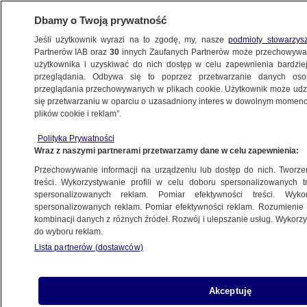
Dbamy o Twoją prywatność
Jeśli użytkownik wyrazi na to zgodę, my, nasze
podmioty stowarzys
Partnerów IAB oraz
30
innych Zaufanych Partnerów może przechowywa
użytkownika i uzyskiwać do nich dostęp w celu zapewnienia bardzi
przeglądania. Odbywa się to poprzez przetwarzanie danych os
przeglądania przechowywanych w plikach cookie. Użytkownik może udzie
"FAKTY PO FAKTACH"
się przetwarzaniu w oparciu o uzasadniony interes w dowolnym momencie
plików cookie i reklam”.
Ustawa anty-TVN a międzynarodowa
Polityka Prywatności
pozycja Polski. Kwaśniewski: jesteśmy
Wraz z naszymi partnerami przetwarzamy dane w celu zapewnienia:
tymi, którzy sprawiają kłopot
Przechowywanie informacji na urządzeniu lub dostęp do nich. Tworzeni
treści. Wykorzystywanie profili w celu doboru spersonalizowanych tr
27.07.2021, 20:12
spersonalizowanych reklam. Pomiar efektywności treści. Wyko
spersonalizowanych reklam. Pomiar efektywności reklam. Rozumienie o
kombinacji danych z różnych źródeł. Rozwój i ulepszanie usług. Wykor
Udostępnij
do wyboru reklam.
Lista partnerów (dostawców)
Akceptuję