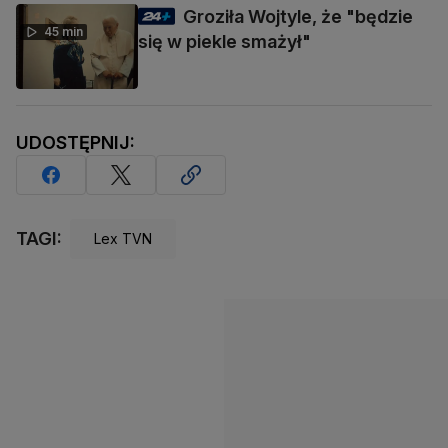
Groziła Wojtyle, że "będzie
45 min
się w piekle smażył"
UDOSTĘPNIJ:
TAGI:
Lex TVN