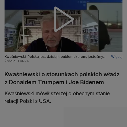
Kwaśniewski: Polska jest dzisiaj troublemakerem, jesteśmy
Więcej
tymi, którzy sprawiają dziś kłopot
Źródło: TVN24
Kwaśniewski o stosunkach polskich władz
z Donaldem Trumpem i Joe Bidenem
Kwaśniewski mówił szerzej o obecnym stanie
relacji Polski z USA.