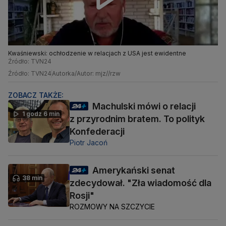
Kwaśniewski: ochłodzenie w relacjach z USA jest ewidentne
Źródło: TVN24
Źródło: TVN24
Autorka/Autor: mjz//rzw
ZOBACZ TAKŻE:
Machulski mówi o relacji
1 godz 6 min
z przyrodnim bratem. To polityk
Konfederacji
Piotr Jacoń
Amerykański senat
38 min
zdecydował. "Zła wiadomość dla
Rosji"
ROZMOWY NA SZCZYCIE