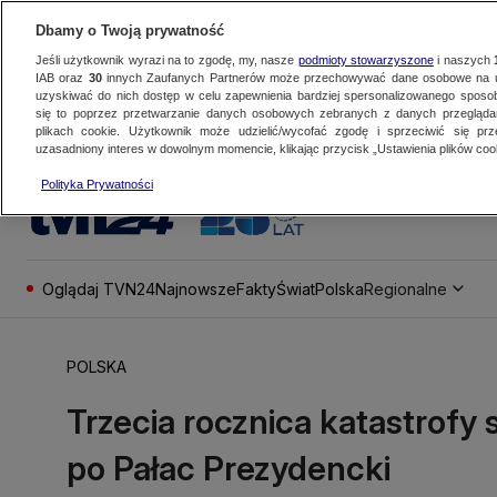
Dbamy o Twoją prywatność
Jeśli użytkownik wyrazi na to zgodę, my, nasze
podmioty stowarzyszone
i naszych
IAB oraz
30
innych Zaufanych Partnerów może przechowywać dane osobowe na ur
uzyskiwać do nich dostęp w celu zapewnienia bardziej spersonalizowanego sposo
się to poprzez przetwarzanie danych osobowych zebranych z danych przegląd
plikach cookie. Użytkownik może udzielić/wycofać zgodę i sprzeciwić się pr
uzasadniony interes w dowolnym momencie, klikając przycisk „Ustawienia plików cook
Polityka Prywatności
Oglądaj TVN24
Najnowsze
Fakty
Świat
Polska
Regionalne
POLSKA
Trzecia rocznica katastrofy 
po Pałac Prezydencki