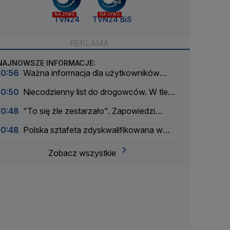
NA ŻYWO
NA ŻYWO
TVN24
TVN24 BiS
NAJNOWSZE INFORMACJE:
10:56
Ważna informacja dla użytkowników
mObywatel. Dokumenty mogły stracić ważność
10:50
Niecodzienny list do drogowców. W tle
odcinkowy pomiar prędkości i sportowe
10:48
"To się źle zestarzało". Zapowiedzi
samochody
sprzed roku a rzeczywistość
10:48
Polska sztafeta zdyskwalifikowana w
finale
Zobacz wszystkie