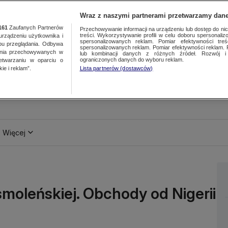
Wraz z naszymi partnerami przetwarzamy dane
161
Zaufanych Partnerów
Przechowywanie informacji na urządzeniu lub dostęp do nich.
treści. Wykorzystywanie profili w celu doboru spersonalizo
ządzeniu użytkownika i
spersonalizowanych reklam. Pomiar efektywności treś
bu przeglądania. Odbywa
spersonalizowanych reklam. Pomiar efektywności reklam. 
ania przechowywanych w
lub kombinacji danych z różnych źródeł. Rozwój i 
ograniczonych danych do wyboru reklam.
zetwarzaniu w oparciu o
ie i reklam”.
Lista partnerów (dostawców)
Więcej
smoleńskiej. Obchody od Nigerii