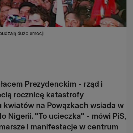
budzają dużo emocji
ałacem Prezydenckim - rząd i
ecią rocznicę katastrofy
niu kwiatów na Powązkach wsiada w
 do Nigerii. "To ucieczka" - mówi PiS,
 marsze i manifestacje w centrum