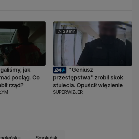
28 min
galiśmy, jak
"Geniusz
ymać pociąg. Co
przestępstwa" zrobił skok
obił rząd?
stulecia. Opuścił więzienie
AŁYM
SUPERWIZJER
Smoleńsku
Smoleńsk