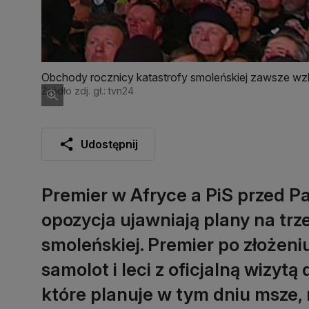
Obchody rocznicy katastrofy smoleńskiej zawsze wz
Źródło zdj. gł.: tvn24
Udostępnij
Premier w Afryce a PiS przed P
opozycja ujawniają plany na trz
smoleńskiej. Premier po złoże
samolot i leci z oficjalną wizytą
które planuje w tym dniu msze,