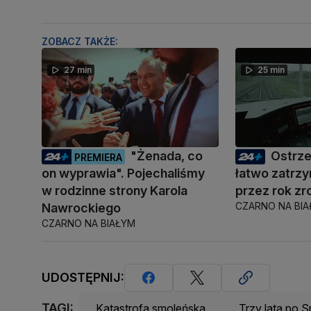
ZOBACZ TAKŻE:
27 min
25 min
"Żenada, co
Ostrze
PREMIERA
on wyprawia". Pojechaliśmy
łatwo zatrz
w rodzinne strony Karola
przez rok zr
CZARNO NA BI
Nawrockiego
CZARNO NA BIAŁYM
UDOSTĘPNIJ:
TAGI:
Katastrofa smoleńska
Trzy lata po 