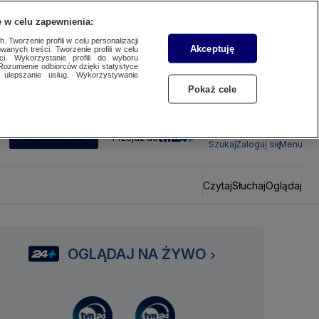
 w celu zapewnienia:
 Tworzenie profili w celu personalizacji
Akceptuję
wanych treści. Tworzenie profili w celu
ci. Wykorzystanie profili do wyboru
Rozumienie odbiorców dzięki statystyce
ulepszanie usług. Wykorzystywanie
Pokaż cele
SUBSKRYBUJ
Przejdź do
Szukaj
Zaloguj się
Menu
Czytaj
Słuchaj
Oglądaj
OGLĄDAJ NA ŻYWO