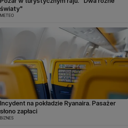
Pożar w turystycznym raju. "Dwa różne
światy"
METEO
Incydent na pokładzie Ryanaira. Pasażer
słono zapłaci
BIZNES