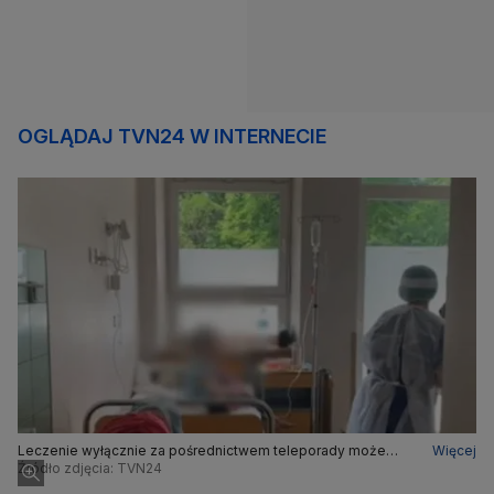
OGLĄDAJ TVN24 W INTERNECIE
Leczenie wyłącznie za pośrednictwem teleporady może
Więcej
prowadzić do dramatycznych skutków
Źródło zdjęcia: TVN24