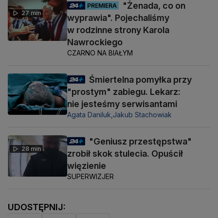
"Żenada, co on
PREMIERA
27 min
wyprawia". Pojechaliśmy
w rodzinne strony Karola
Nawrockiego
CZARNO NA BIAŁYM
Śmiertelna pomyłka przy
"prostym" zabiegu. Lekarz:
nie jesteśmy serwisantami
Agata Daniluk,
Jakub Stachowiak
"Geniusz przestępstwa"
28 min
zrobił skok stulecia. Opuścił
więzienie
SUPERWIZJER
UDOSTĘPNIJ: