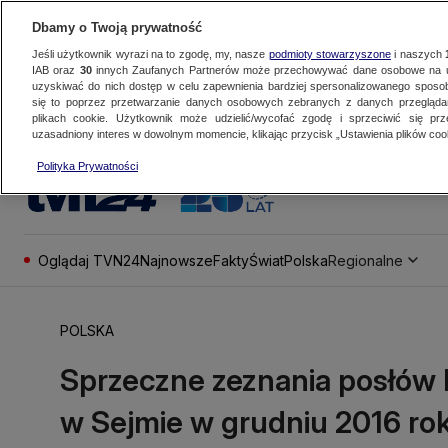
Dbamy o Twoją prywatność
Jeśli użytkownik wyrazi na to zgodę, my, nasze
podmioty stowarzyszone
i naszych
IAB oraz
30
innych Zaufanych Partnerów może przechowywać dane osobowe na ur
uzyskiwać do nich dostęp w celu zapewnienia bardziej spersonalizowanego sposo
się to poprzez przetwarzanie danych osobowych zebranych z danych przegląd
plikach cookie. Użytkownik może udzielić/wycofać zgodę i sprzeciwić się pr
uzasadniony interes w dowolnym momencie, klikając przycisk „Ustawienia plików cook
Polityka Prywatności
Oglądaj TVN24
Najnowsze
Fakty
Świat
Polska
Regionalne
POLSKA
Sprzeczne zeznania posłów 
w Sejmie w grudniu 2016 ro