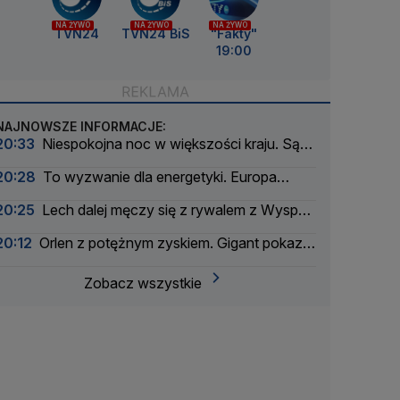
NA ŻYWO
NA ŻYWO
NA ŻYWO
TVN24
TVN24 BiS
"Fakty"
19:00
NAJNOWSZE INFORMACJE:
20:33
Niespokojna noc w większości kraju. Są
alarmy drugiego stopnia
20:28
To wyzwanie dla energetyki. Europa
szykuje się na zaćmienie Słońca
20:25
Lech dalej męczy się z rywalem z Wysp
Owczych
20:12
Orlen z potężnym zyskiem. Gigant pokazał
wyniki
Zobacz wszystkie