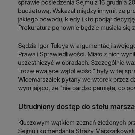
sprawie posiedzenia Sejmu z 16 grudnia 2
budżetową. Wskazał między innymi, że prok
jakiego powodu, kiedy i kto podjął decyzję
Prokuratura ponownie będzie musiała się z
Sędzia Igor Tuleya w argumentacji swojeg
Prawa i Sprawiedliwości. Miało z nich wyn
uczestniczyć w obradach. Szczególnie ważn
"rozwiewające wątpliwości" były w tej sp
Wicemarszałek pytany we wtorek przez dz
wymijająco, że "nie bardzo pamięta, co po
Utrudniony dostęp do stołu marsza
Kluczowym wątkiem zeznań złożonych prze
Sejmu i komendanta Straży Marszałkowskie