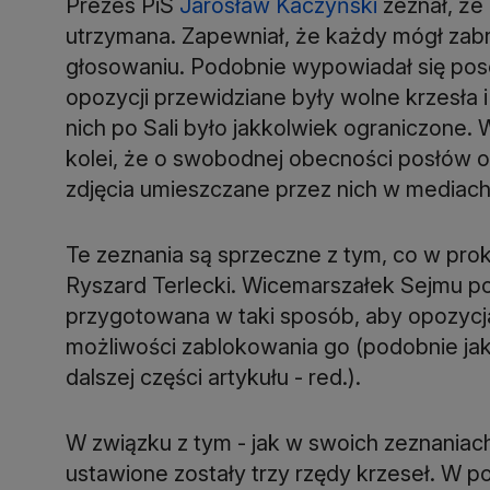
Prezes PiS
Jarosław Kaczyński
zeznał, że 
utrzymana. Zapewniał, że każdy mógł zabr
głosowaniu. Podobnie wypowiadał się poseł
opozycji przewidziane były wolne krzesła i
nich po Sali było jakkolwiek ograniczone.
kolei, że o swobodnej obecności posłów op
zdjęcia umieszczane przez nich w mediac
Te zeznania są sprzeczne z tym, co w prok
Ryszard Terlecki. Wicemarszałek Sejmu po
przygotowana w taki sposób, aby opozycja
możliwości zablokowania go (podobnie jak 
dalszej części artykułu - red.).
W związku z tym - jak w swoich zeznaniach 
ustawione zostały trzy rzędy krzeseł. W p