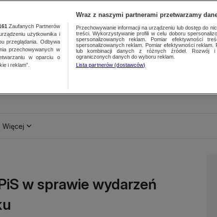
Wraz z naszymi partnerami przetwarzamy dane
161
Zaufanych Partnerów
Przechowywanie informacji na urządzeniu lub dostęp do nich.
treści. Wykorzystywanie profili w celu doboru spersonalizo
ządzeniu użytkownika i
spersonalizowanych reklam. Pomiar efektywności treś
bu przeglądania. Odbywa
spersonalizowanych reklam. Pomiar efektywności reklam. 
ania przechowywanych w
lub kombinacji danych z różnych źródeł. Rozwój i 
ograniczonych danych do wyboru reklam.
zetwarzaniu w oparciu o
ie i reklam”.
Lista partnerów (dostawców)
Więcej
PiS w sprawie wydarzeń
ku