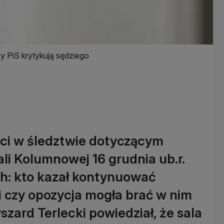
y PiS krytykują sędziego
ści w śledztwie dotyczącym
li Kolumnowej 16 grudnia ub.r.
ch: kto kazał kontynuować
i czy opozycja mogła brać w nim
zard Terlecki powiedział, że sala