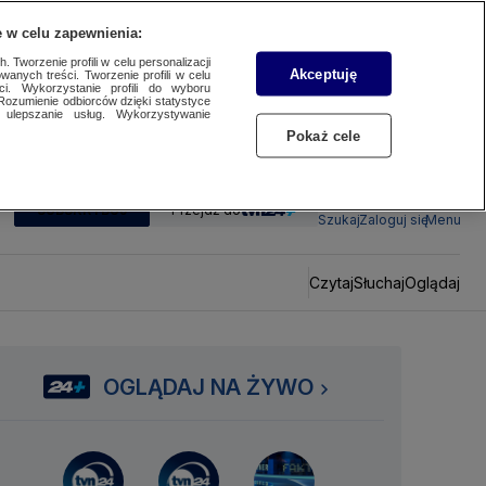
 w celu zapewnienia:
 Tworzenie profili w celu personalizacji
Akceptuję
wanych treści. Tworzenie profili w celu
ci. Wykorzystanie profili do wyboru
Rozumienie odbiorców dzięki statystyce
ulepszanie usług. Wykorzystywanie
Pokaż cele
SUBSKRYBUJ
Przejdź do
Szukaj
Zaloguj się
Menu
Czytaj
Słuchaj
Oglądaj
OGLĄDAJ NA ŻYWO