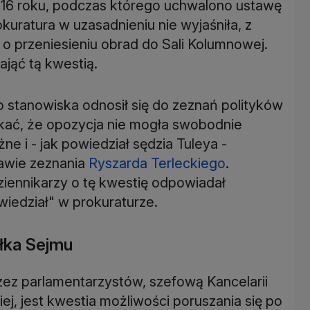
016 roku, podczas którego uchwalono ustawę
uratura w uzasadnieniu nie wyjaśniła, z
 o przeniesieniu obrad do Sali Kolumnowej.
ająć tą kwestią.
o stanowiska odnosił się do zeznań polityków
ikać, że opozycja nie mogła swobodnie
e i - jak powiedział sędzia Tuleya -
rawie zeznania
Ryszarda Terleckiego
.
iennikarzy o tę kwestię odpowiadał
wiedział" w prokuraturze.
łka Sejmu
z parlamentarzystów, szefową Kancelarii
j, jest kwestia możliwości poruszania się po