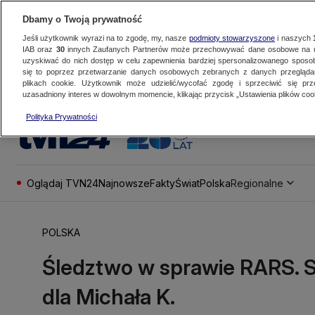
Dbamy o Twoją prywatność
Jeśli użytkownik wyrazi na to zgodę, my, nasze
podmioty stowarzyszone
i naszych
IAB oraz
30
innych Zaufanych Partnerów może przechowywać dane osobowe na ur
uzyskiwać do nich dostęp w celu zapewnienia bardziej spersonalizowanego sposo
się to poprzez przetwarzanie danych osobowych zebranych z danych przegląd
plikach cookie. Użytkownik może udzielić/wycofać zgodę i sprzeciwić się pr
uzasadniony interes w dowolnym momencie, klikając przycisk „Ustawienia plików cook
Polityka Prywatności
Oglądaj TVN24
Najnowsze
Fakty
Świat
Polska
Regionalne
POLSKA
Śledztwo w sprawie RARS. Są
dla Michała K.