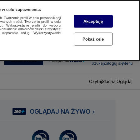
 w celu zapewnienia:
 Tworzenie profili w celu personalizacji
Akceptuję
wanych treści. Tworzenie profili w celu
ci. Wykorzystanie profili do wyboru
Rozumienie odbiorców dzięki statystyce
ulepszanie usług. Wykorzystywanie
Pokaż cele
SUBSKRYBUJ
Przejdź do
Szukaj
Zaloguj się
Menu
Czytaj
Słuchaj
Oglądaj
OGLĄDAJ NA ŻYWO