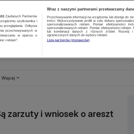
Wraz z naszymi partnerami przetwarzamy dane
161
Zaufanych Partnerów
Przechowywanie informacji na urządzeniu lub dostęp do nich.
treści. Wykorzystywanie profili w celu doboru spersonalizo
ządzeniu użytkownika i
spersonalizowanych reklam. Pomiar efektywności treś
bu przeglądania. Odbywa
spersonalizowanych reklam. Pomiar efektywności reklam. 
ania przechowywanych w
lub kombinacji danych z różnych źródeł. Rozwój i 
ograniczonych danych do wyboru reklam.
zetwarzaniu w oparciu o
ie i reklam”.
Lista partnerów (dostawców)
Więcej
 zarzuty i wniosek o areszt