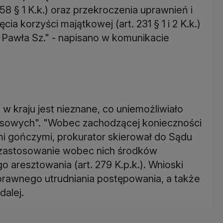
58 § 1 K.k.) oraz przekroczenia uprawnień i
a korzyści majątkowej (art. 231 § 1 i 2 K.k.)
 Pawła Sz." - napisano w komunikacie
 kraju jest nieznane, co uniemożliwiało
esowych". "Wobec zachodzącej konieczności
i gończymi, prokurator skierował do Sądu
zastosowanie wobec nich środków
resztowania (art. 279 K.p.k.). Wnioski
rawnego utrudniania postępowania, a także
dalej.