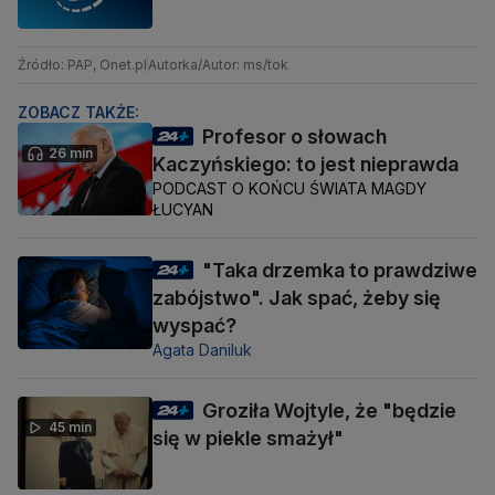
Źródło: PAP, Onet.pl
Autorka/Autor: ms/tok
ZOBACZ TAKŻE:
Profesor o słowach
26 min
Kaczyńskiego: to jest nieprawda
PODCAST O KOŃCU ŚWIATA MAGDY
ŁUCYAN
"Taka drzemka to prawdziwe
zabójstwo". Jak spać, żeby się
wyspać?
Agata Daniluk
Groziła Wojtyle, że "będzie
45 min
się w piekle smażył"