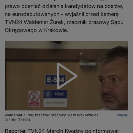
prawo oceniać działania kandydatów na posłów,
na eurodeputowanych - wyjaśnił przed kamerą
TVN24 Waldemar Żurek, rzecznik prasowy Sądu
Okręgowego w Krakowie.
Waldemar Żurek, rzecznik prasowy SO w Krakowie ds.
Więcej
Cywilnych o oddaleniu pozwu Daniela Obajtka w sprawie
Źródło: TVN24
publikacji Onetu
Reporter TVN24 Marcin Kwaśny poinformował