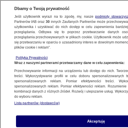
Dbamy o Twoją prywatność
Jeśli użytkownik wyrazi na to zgodę, my, nasze
podmioty stowarzys
Partnerów IAB oraz
30
innych Zaufanych Partnerów może przechowywa
użytkownika i uzyskiwać do nich dostęp w celu zapewnienia bardzi
przeglądania. Odbywa się to poprzez przetwarzanie danych os
przeglądania przechowywanych w plikach cookie. Użytkownik może udzie
POLSKA
się przetwarzaniu w oparciu o uzasadniony interes w dowolnym momencie
plików cookie i reklam”.
Sąd oddalił pozew Daniela Obajtka, Onet
Polityka Prywatności
nie musi przepraszać
Wraz z naszymi partnerami przetwarzamy dane w celu zapewnienia:
Przechowywanie informacji na urządzeniu lub dostęp do nich. Tworzeni
6.06.2024, 09:02
treści. Wykorzystywanie profili w celu doboru spersonalizowanych tr
spersonalizowanych reklam. Pomiar efektywności treści. Wyko
spersonalizowanych reklam. Pomiar efektywności reklam. Rozumienie o
Udostępnij
kombinacji danych z różnych źródeł. Rozwój i ulepszanie usług. Wykor
do wyboru reklam.
Lista partnerów (dostawców)
Akceptuję