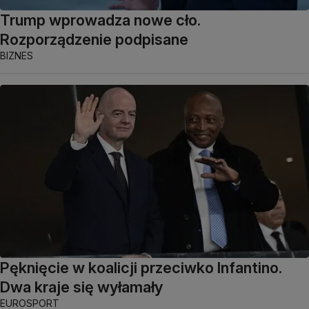
Trump wprowadza nowe cło.
Rozporządzenie podpisane
BIZNES
Pęknięcie w koalicji przeciwko Infantino.
Dwa kraje się wyłamały
EUROSPORT