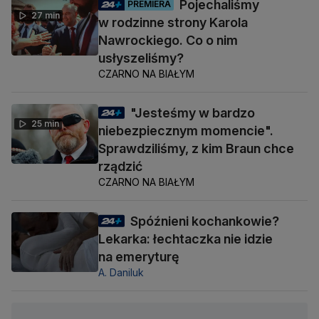
Pojechaliśmy
PREMIERA
27 min
w rodzinne strony Karola
Nawrockiego. Co o nim
usłyszeliśmy?
CZARNO NA BIAŁYM
"Jesteśmy w bardzo
25 min
niebezpiecznym momencie".
Sprawdziliśmy, z kim Braun chce
rządzić
CZARNO NA BIAŁYM
Spóźnieni kochankowie?
Lekarka: łechtaczka nie idzie
na emeryturę
A. Daniluk