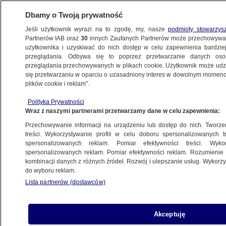
Dbamy o Twoją prywatność
Jeśli użytkownik wyrazi na to zgodę, my, nasze
podmioty stowarzys
Partnerów IAB oraz
30
innych Zaufanych Partnerów może przechowywa
użytkownika i uzyskiwać do nich dostęp w celu zapewnienia bardzi
przeglądania. Odbywa się to poprzez przetwarzanie danych os
przeglądania przechowywanych w plikach cookie. Użytkownik może udzie
ŚWIAT
się przetwarzaniu w oparciu o uzasadniony interes w dowolnym momencie
plików cookie i reklam”.
Hiszpanie nie mają gdzie mieszkać.
Polityka Prywatności
Protestują przeciwko polityce
Wraz z naszymi partnerami przetwarzamy dane w celu zapewnienia:
mieszkaniowej
Przechowywanie informacji na urządzeniu lub dostęp do nich. Tworzeni
treści. Wykorzystywanie profili w celu doboru spersonalizowanych tr
spersonalizowanych reklam. Pomiar efektywności treści. Wyko
Adam Styczek
spersonalizowanych reklam. Pomiar efektywności reklam. Rozumienie o
26.05.2026, 07:53
kombinacji danych z różnych źródeł. Rozwój i ulepszanie usług. Wykor
do wyboru reklam.
Lista partnerów (dostawców)
Posłuchaj artykułu
Czyta lektor AI
Akceptuję