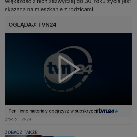
większość z nich zazwyczaj do 30. roku życia jest
skazana na mieszkanie z rodzicami.
OGLĄDAJ: TVN24
Ten i inne materiały obejrzysz w subskrypcji
Źródło: TVN24
ZOBACZ TAKŻE: