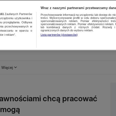
Wraz z naszymi partnerami przetwarzamy dane
161
Zaufanych Partnerów
Przechowywanie informacji na urządzeniu lub dostęp do nich.
treści. Wykorzystywanie profili w celu doboru spersonalizo
ządzeniu użytkownika i
spersonalizowanych reklam. Pomiar efektywności treś
bu przeglądania. Odbywa
spersonalizowanych reklam. Pomiar efektywności reklam. 
ania przechowywanych w
lub kombinacji danych z różnych źródeł. Rozwój i 
ograniczonych danych do wyboru reklam.
zetwarzaniu w oparciu o
ie i reklam”.
Lista partnerów (dostawców)
Więcej
prawnościami chcą pracować
e mogą