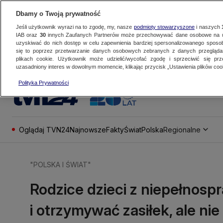
Dbamy o Twoją prywatność
Jeśli użytkownik wyrazi na to zgodę, my, nasze
podmioty stowarzyszone
i naszych
IAB oraz
30
innych Zaufanych Partnerów może przechowywać dane osobowe na ur
uzyskiwać do nich dostęp w celu zapewnienia bardziej spersonalizowanego sposo
się to poprzez przetwarzanie danych osobowych zebranych z danych przegląd
plikach cookie. Użytkownik może udzielić/wycofać zgodę i sprzeciwić się pr
uzasadniony interes w dowolnym momencie, klikając przycisk „Ustawienia plików cook
Polityka Prywatności
Oglądaj TVN24
Najnowsze
Fakty
Świat
Polska
Regionalne
"POLSKA I ŚWIAT"
Rodzice dzieci z niepełnos
i otrzymywać zasiłek, ale ni