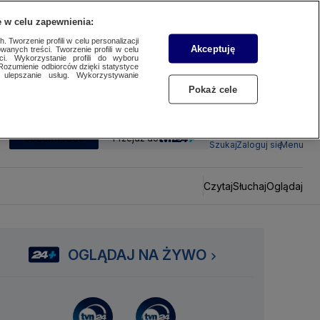
 w celu zapewnienia:
 Tworzenie profili w celu personalizacji
Akceptuję
wanych treści. Tworzenie profili w celu
ci. Wykorzystanie profili do wyboru
Rozumienie odbiorców dzięki statystyce
ulepszanie usług. Wykorzystywanie
Pokaż cele
SUBSKRYBUJ
Przejdź do
Szukaj
Zaloguj się
Menu
Czytaj
Słuchaj
Oglądaj
OGLĄDAJ NA ŻYWO