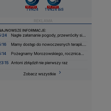
NA ŻYWO
NA ŻYWO
TVN24
TVN24 BiS
NAJNOWSZE INFORMACJE:
5:24
Nagłe załamanie pogody, przewróciły się
łodzie. Wyciągnęli z wody ponad 30 osób
5:16
Mamy dostęp do nowoczesnych terapii.
Ale tylko na papierze
5:14
Pożegnamy Morozowskiego, rocznica
Nawrockiego, burze i interwencje
23:15
Antoni zbłądził nie pierwszy raz
Zobacz wszystkie