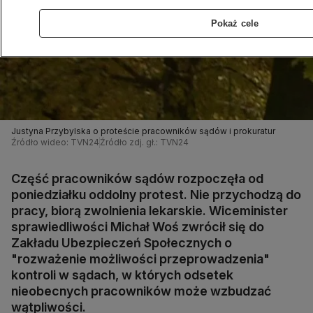
Pokaż cele
Justyna Przybylska o proteście pracowników sądów i prokuratur
Źródło wideo: TVN24
Źródło zdj. gł.: TVN24
Część pracowników sądów rozpoczęła od
poniedziałku oddolny protest. Nie przychodzą do
pracy, biorą zwolnienia lekarskie. Wiceminister
sprawiedliwości Michał Woś zwrócił się do
Zakładu Ubezpieczeń Społecznych o
"rozważenie możliwości przeprowadzenia"
kontroli w sądach, w których odsetek
nieobecnych pracowników może wzbudzać
wątpliwości.