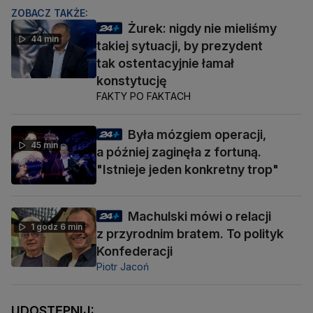
ZOBACZ TAKŻE:
Żurek: nigdy nie mieliśmy
44 min
takiej sytuacji, by prezydent
tak ostentacyjnie łamał
konstytucję
FAKTY PO FAKTACH
Była mózgiem operacji,
45 min
a później zaginęła z fortuną.
"Istnieje jeden konkretny trop"
Machulski mówi o relacji
1 godz 6 min
z przyrodnim bratem. To polityk
Konfederacji
Piotr Jacoń
UDOSTĘPNIJ: