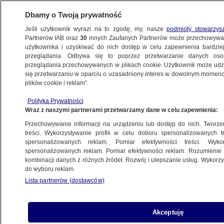
Dbamy o Twoją prywatność
Jeśli użytkownik wyrazi na to zgodę, my, nasze
podmioty stowarzys
Partnerów IAB oraz
30
innych Zaufanych Partnerów może przechowywa
użytkownika i uzyskiwać do nich dostęp w celu zapewnienia bardzi
przeglądania. Odbywa się to poprzez przetwarzanie danych os
przeglądania przechowywanych w plikach cookie. Użytkownik może udzie
POLSKA
się przetwarzaniu w oparciu o uzasadniony interes w dowolnym momencie
plików cookie i reklam”.
Protest pracowników sądów i prokuratur.
Polityka Prywatności
MS chce kontroli ZUS w sądach z powodu
Wraz z naszymi partnerami przetwarzamy dane w celu zapewnienia:
zwolnień zdrowotnych
Przechowywanie informacji na urządzeniu lub dostęp do nich. Tworzeni
treści. Wykorzystywanie profili w celu doboru spersonalizowanych tr
12.10.2021, 16:56
spersonalizowanych reklam. Pomiar efektywności treści. Wyko
spersonalizowanych reklam. Pomiar efektywności reklam. Rozumienie o
kombinacji danych z różnych źródeł. Rozwój i ulepszanie usług. Wykor
Udostępnij
do wyboru reklam.
Lista partnerów (dostawców)
Akceptuję