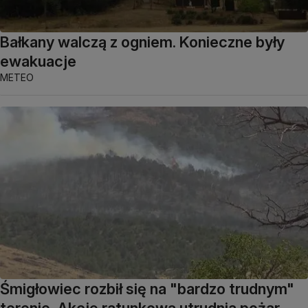
Bałkany walczą z ogniem. Konieczne były
ewakuacje
METEO
Śmigłowiec rozbił się na "bardzo trudnym"
terenie. Akcję ratunkową utrudnia pożar