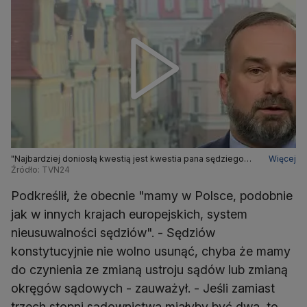
"Najbardziej doniosłą kwestią jest kwestia pana sędziego
Więcej
Nawackiego"
Źródło: TVN24
Podkreślił, że obecnie "mamy w Polsce, podobnie
jak w innych krajach europejskich, system
nieusuwalności sędziów". - Sędziów
konstytucyjnie nie wolno usunąć, chyba że mamy
do czynienia ze zmianą ustroju sądów lub zmianą
okręgów sądowych - zauważył. - Jeśli zamiast
trzech stopni sądownictwa miałyby być dwa, to