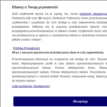
Dbamy o Twoją prywatność
Jeśli użytkownik wyrazi na to zgodę, my, nasze
podmioty stowarzys
Partnerów IAB oraz
30
innych Zaufanych Partnerów może przechowywa
użytkownika i uzyskiwać do nich dostęp w celu zapewnienia bardzi
przeglądania. Odbywa się to poprzez przetwarzanie danych os
przeglądania przechowywanych w plikach cookie. Użytkownik może udzie
POLSKA
się przetwarzaniu w oparciu o uzasadniony interes w dowolnym momencie
plików cookie i reklam”.
"Jeśli KRS jest zainfekowana, to infekuje
Polityka Prywatności
cały wymiar sprawiedliwości"
Wraz z naszymi partnerami przetwarzamy dane w celu zapewnienia:
Przechowywanie informacji na urządzeniu lub dostęp do nich. Tworzeni
15.02.2020, 19:51
treści. Wykorzystywanie profili w celu doboru spersonalizowanych tr
spersonalizowanych reklam. Pomiar efektywności treści. Wyko
spersonalizowanych reklam. Pomiar efektywności reklam. Rozumienie o
Udostępnij
kombinacji danych z różnych źródeł. Rozwój i ulepszanie usług. Wykor
do wyboru reklam.
Lista partnerów (dostawców)
Akceptuję