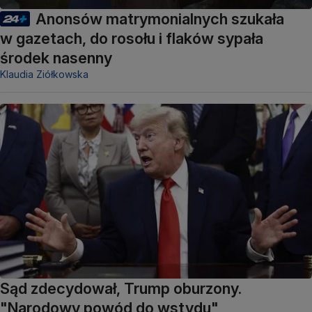
Anonsów matrymonialnych szukała
w gazetach, do rosołu i flaków sypała
środek nasenny
Klaudia Ziółkowska
Sąd zdecydował, Trump oburzony.
"Narodowy powód do wstydu"