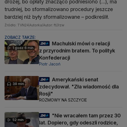
drożej, bo opłaty znacząco podniesiono (…), ma
trudniej, bo sformalizowano procedury jeszcze
bardziej niż były sformalizowane – podkreślił.
Źródło: TVN24
Autorka/Autor: ft//rzw
ZOBACZ TAKŻE:
Machulski mówi o relacji
1 godz 6 min
z przyrodnim bratem. To polityk
Konfederacji
Piotr Jacoń
Amerykański senat
38 min
zdecydował. "Zła wiadomość dla
Rosji"
ROZMOWY NA SZCZYCIE
"Nie wracałem tam przez 30
52 min
lat. Dopiero, gdy odeszli rodzice,