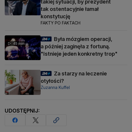
takiej sytuacji, by prezydent
tak ostentacyjnie łamał
konstytucję
FAKTY PO FAKTACH
Była mózgiem operacji,
45 min
a później zaginęła z fortuną.
"Istnieje jeden konkretny trop"
Za starzy na leczenie
otyłości?
Zuzanna Kuffel
UDOSTĘPNIJ: