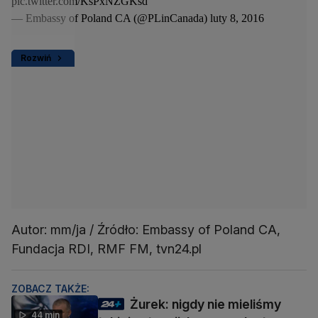
pic.twitter.com/KsPxNZGKsd
— Embassy of Poland CA (@PLinCanada)
luty 8, 2016
Rozwiń
Autor: mm/ja / Źródło: Embassy of Poland CA,
Fundacja RDI, RMF FM, tvn24.pl
ZOBACZ TAKŻE:
Żurek: nigdy nie mieliśmy
44 min