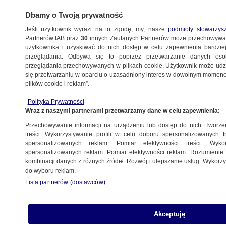
Dbamy o Twoją prywatność
Jeśli użytkownik wyrazi na to zgodę, my, nasze
podmioty stowarzys
Partnerów IAB oraz
30
innych Zaufanych Partnerów może przechowywa
użytkownika i uzyskiwać do nich dostęp w celu zapewnienia bardzi
przeglądania. Odbywa się to poprzez przetwarzanie danych os
przeglądania przechowywanych w plikach cookie. Użytkownik może udzie
POLSKA
się przetwarzaniu w oparciu o uzasadniony interes w dowolnym momencie
plików cookie i reklam”.
Były "polskie obozy", teraz jest "polskie
Polityka Prywatności
SS". Kanadyjczycy przepraszają
Wraz z naszymi partnerami przetwarzamy dane w celu zapewnienia:
Przechowywanie informacji na urządzeniu lub dostęp do nich. Tworzeni
8.02.2016, 20:06
treści. Wykorzystywanie profili w celu doboru spersonalizowanych tr
spersonalizowanych reklam. Pomiar efektywności treści. Wyko
spersonalizowanych reklam. Pomiar efektywności reklam. Rozumienie o
Udostępnij
kombinacji danych z różnych źródeł. Rozwój i ulepszanie usług. Wykor
do wyboru reklam.
Lista partnerów (dostawców)
Akceptuję