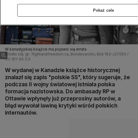
Pokaż cele
W kanadyjskiej książce ma pojawić się errata
Źródło zdj. gł.: flightandfreedom.ca, Bundesarchiv, Bild 183-J27050 /
CC-BY-SA 3.0
W wydanej w Kanadzie książce historycznej
znalazł się zapis "polskie SS", który sugeruje, że
podczas II wojny światowej istniała polska
formacja nazistowska. Do ambasady RP w
Ottawie wpłynęły już przeprosiny autorów, a
błąd wywołał lawinę krytyki wśród polskich
internautów.