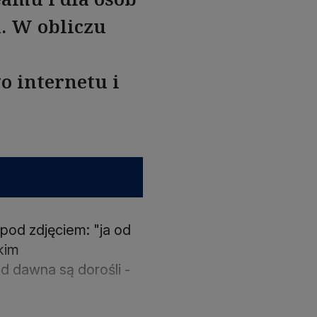
. W obliczu
o internetu i
pod zdjęciem: "ja od
skim
od dawna są dorośli -