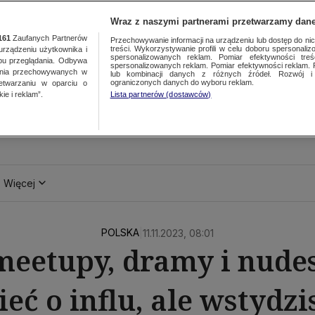
Wraz z naszymi partnerami przetwarzamy dane
161
Zaufanych Partnerów
Przechowywanie informacji na urządzeniu lub dostęp do nich.
treści. Wykorzystywanie profili w celu doboru spersonalizo
ządzeniu użytkownika i
spersonalizowanych reklam. Pomiar efektywności treś
bu przeglądania. Odbywa
spersonalizowanych reklam. Pomiar efektywności reklam. 
ania przechowywanych w
lub kombinacji danych z różnych źródeł. Rozwój i 
ograniczonych danych do wyboru reklam.
zetwarzaniu w oparciu o
ie i reklam”.
Lista partnerów (dostawców)
Więcej
POLSKA
|
11.11.2023, 08:01
meetupy, dramy i nudes
eć o influ, ale wstydzi