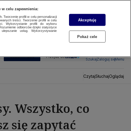
 w celu zapewnienia:
 Tworzenie profili w celu personalizacji
Akceptuję
wanych treści. Tworzenie profili w celu
ci. Wykorzystanie profili do wyboru
Rozumienie odbiorców dzięki statystyce
ulepszanie usług. Wykorzystywanie
Pokaż cele
SUBSKRYBUJ
Przejdź do
Szukaj
Zaloguj się
Menu
Czytaj
Słuchaj
Oglądaj
y. Wszystko, co
sz się zapytać