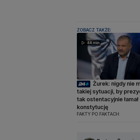
ZOBACZ TAKŻE:
44 min
Żurek: nigdy nie 
takiej sytuacji, by prez
tak ostentacyjnie łamał
konstytucję
FAKTY PO FAKTACH