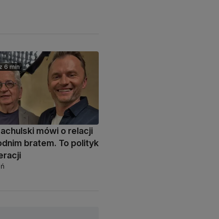
z 6 min
achulski mówi o relacji
odnim bratem. To polityk
racji
oń