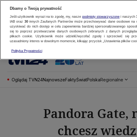
Dbamy o Twoją prywatność
Jeśli użytkownik wyrazi na to zgodę, my, nasze
podmioty stowarzyszone
i naszych
IAB oraz
30
innych Zaufanych Partnerów może przechowywać dane osobowe na ur
uzyskiwać do nich dostęp w celu zapewnienia bardziej spersonalizowanego sposo
się to poprzez przetwarzanie danych osobowych zebranych z danych przegląd
plikach cookie. Użytkownik może udzielić/wycofać zgodę i sprzeciwić się pr
uzasadniony interes w dowolnym momencie, klikając przycisk „Ustawienia plików cook
Polityka Prywatności
Oglądaj TVN24
Najnowsze
Fakty
Świat
Polska
Regionalne
Pandora Gate, 
chcesz wiedzi