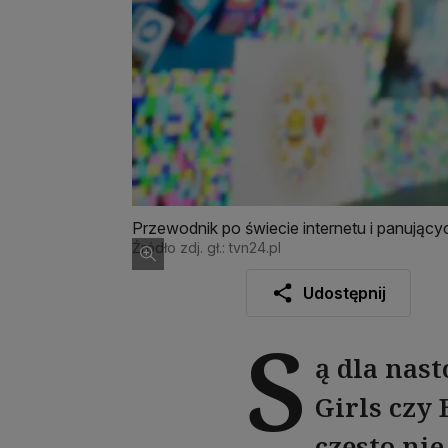
Przewodnik po świecie internetu i panują
Źródło zdj. gł.: tvn24.pl
Udostępnij
S
ą dla nas
Girls czy 
często ni