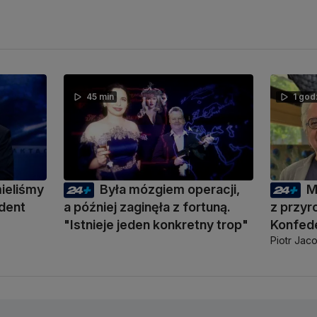
45 min
1 god
mieliśmy
Była mózgiem operacji,
M
ydent
a później zaginęła z fortuną.
z przyr
"Istnieje jeden konkretny trop"
Konfede
Piotr Jac