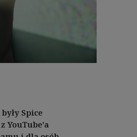
 były Spice
e z YouTube'a
eamu i dla osób