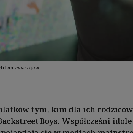
cych tam zwyczajów
tolatków tym, kim dla ich rodziców
Backstreet Boys. Współcześni idol
e pojawiają się w mediach mainstr