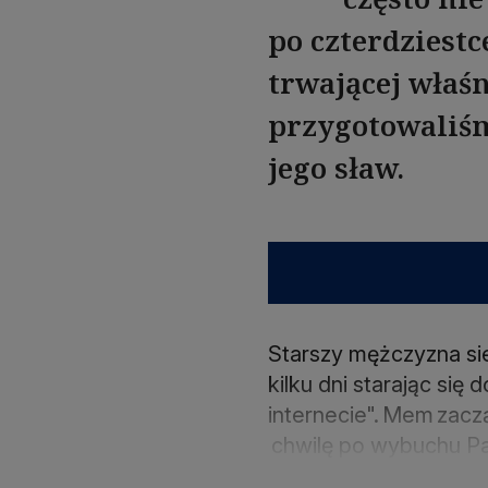
po czterdziest
trwającej właśn
przygotowaliśm
jego sław.
Starszy mężczyzna sie
kilku dni starając się 
internecie". Mem zaczą
chwilę po wybuchu P