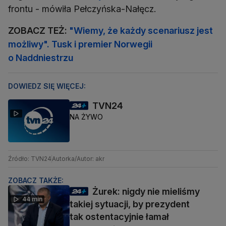
frontu - mówiła Pełczyńska-Nałęcz.
ZOBACZ TEŻ:
"Wiemy, że każdy scenariusz jest
możliwy". Tusk i premier Norwegii
o Naddniestrzu
DOWIEDZ SIĘ WIĘCEJ:
TVN24
NA ŻYWO
Źródło: TVN24
Autorka/Autor: akr
ZOBACZ TAKŻE:
Żurek: nigdy nie mieliśmy
44 min
takiej sytuacji, by prezydent
tak ostentacyjnie łamał