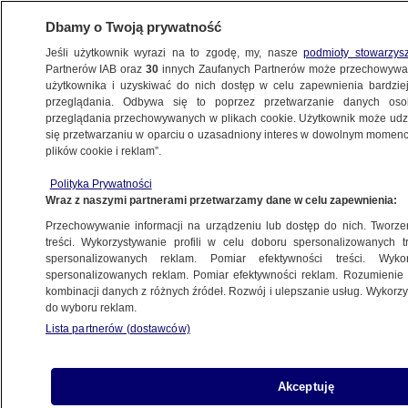
Dbamy o Twoją prywatność
Jeśli użytkownik wyrazi na to zgodę, my, nasze
podmioty stowarzys
Partnerów IAB oraz
30
innych Zaufanych Partnerów może przechowywa
użytkownika i uzyskiwać do nich dostęp w celu zapewnienia bardzi
przeglądania. Odbywa się to poprzez przetwarzanie danych os
przeglądania przechowywanych w plikach cookie. Użytkownik może udzie
POLSKA
się przetwarzaniu w oparciu o uzasadniony interes w dowolnym momencie
plików cookie i reklam”.
Władimir Putin znów o broni nuklearnej.
Polityka Prywatności
"Takie wypowiedzi mają dwa rodzaje
Wraz z naszymi partnerami przetwarzamy dane w celu zapewnienia:
celów"
Przechowywanie informacji na urządzeniu lub dostęp do nich. Tworzeni
treści. Wykorzystywanie profili w celu doboru spersonalizowanych tr
29.02.2024, 20:27
spersonalizowanych reklam. Pomiar efektywności treści. Wyko
spersonalizowanych reklam. Pomiar efektywności reklam. Rozumienie o
kombinacji danych z różnych źródeł. Rozwój i ulepszanie usług. Wykor
Udostępnij
do wyboru reklam.
Lista partnerów (dostawców)
Akceptuję