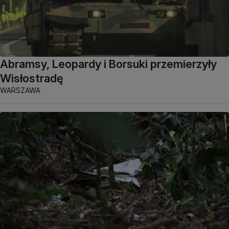
Abramsy, Leopardy i Borsuki przemierzyły
Wisłostradę
WARSZAWA