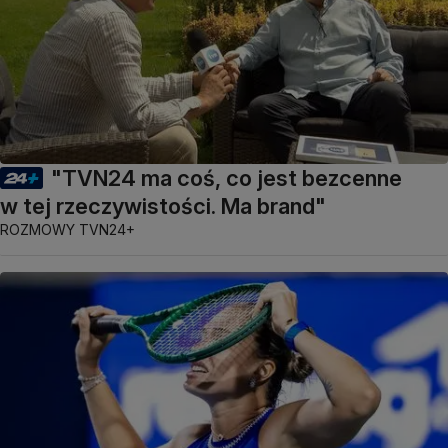
"TVN24 ma coś, co jest bezcenne
w tej rzeczywistości. Ma brand"
ROZMOWY TVN24+