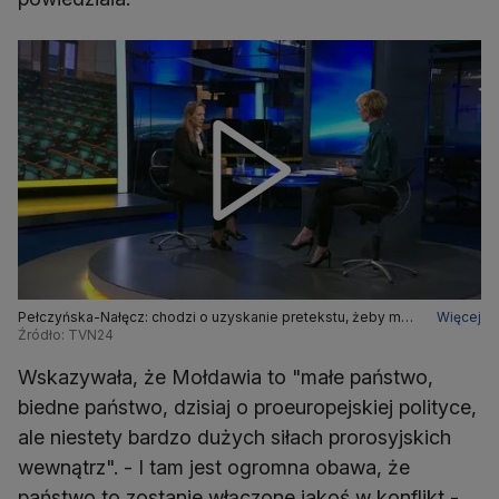
Pełczyńska-Nałęcz: chodzi o uzyskanie pretekstu, żeby móc
Więcej
wkroczyć i być może włączyć do wojny Mołdawię
Źródło: TVN24
Wskazywała, że Mołdawia to "małe państwo,
biedne państwo, dzisiaj o proeuropejskiej polityce,
ale niestety bardzo dużych siłach prorosyjskich
wewnątrz". - I tam jest ogromna obawa, że
państwo to zostanie włączone jakoś w konflikt -