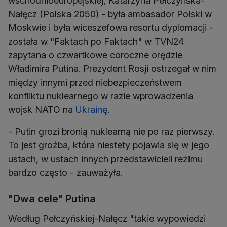
wschodnioeuropejskiej, Katarzyna Pełczyńska-
Nałęcz (Polska 2050) - była ambasador Polski w
Moskwie i była wiceszefowa resortu dyplomacji -
została w "Faktach po Faktach" w TVN24
zapytana o czwartkowe coroczne orędzie
Władimira Putina. Prezydent Rosji ostrzegał w nim
między innymi przed niebezpieczeństwem
konfliktu nuklearnego w razie wprowadzenia
wojsk NATO na
Ukrainę
.
- Putin grozi bronią nuklearną nie po raz pierwszy.
To jest groźba, która niestety pojawia się w jego
ustach, w ustach innych przedstawicieli reżimu
bardzo często - zauważyła.
"Dwa cele" Putina
Według Pełczyńskiej-Nałęcz "takie wypowiedzi