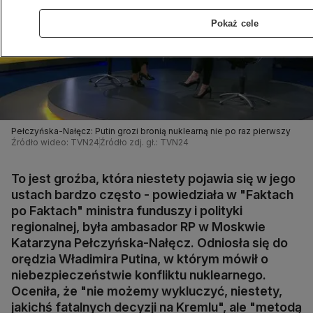
Pokaż cele
Pełczyńska-Nałęcz: Putin grozi bronią nuklearną nie po raz pierwszy
Źródło wideo: TVN24
Źródło zdj. gł.: TVN24
To jest groźba, która niestety pojawia się w jego
ustach bardzo często - powiedziała w "Faktach
po Faktach" ministra funduszy i polityki
regionalnej, była ambasador RP w Moskwie
Katarzyna Pełczyńska-Nałęcz. Odniosła się do
orędzia Władimira Putina, w którym mówił o
niebezpieczeństwie konfliktu nuklearnego.
Oceniła, że "nie możemy wykluczyć, niestety,
jakichś fatalnych decyzji na Kremlu", ale "metodą