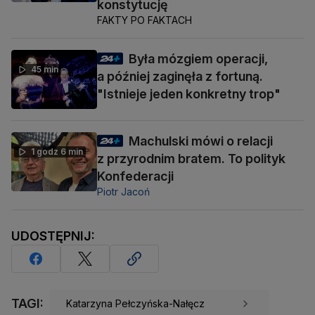
konstytucję
FAKTY PO FAKTACH
Była mózgiem operacji,
45 min
a później zaginęła z fortuną.
"Istnieje jeden konkretny trop"
Machulski mówi o relacji
1 godz 6 min
z przyrodnim bratem. To polityk
Konfederacji
Piotr Jacoń
UDOSTĘPNIJ:
TAGI:
Katarzyna Pełczyńska-Nałęcz