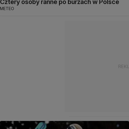
Cztery osoby ranne po burzach w Polsce
METEO