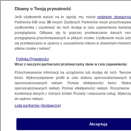
Dbamy o Twoją prywatność
Jeśli użytkownik wyrazi na to zgodę, my, nasze
podmioty stowarzys
Partnerów IAB oraz
30
innych Zaufanych Partnerów może przechowywa
użytkownika i uzyskiwać do nich dostęp w celu zapewnienia bardzi
przeglądania. Odbywa się to poprzez przetwarzanie danych os
przeglądania przechowywanych w plikach cookie. Użytkownik może udzie
ŚWIAT
się przetwarzaniu w oparciu o uzasadniony interes w dowolnym momencie
plików cookie i reklam”.
Chcą odwołania szefowej KE. "To zostało
Polityka Prywatności
przekształcone w element kampanii"
Wraz z naszymi partnerami przetwarzamy dane w celu zapewnienia:
Przechowywanie informacji na urządzeniu lub dostęp do nich. Tworzeni
7.10.2025, 06:08
treści. Wykorzystywanie profili w celu doboru spersonalizowanych tr
spersonalizowanych reklam. Pomiar efektywności treści. Wyko
Posłuchaj artykułu
spersonalizowanych reklam. Pomiar efektywności reklam. Rozumienie o
Czyta lektor AI
kombinacji danych z różnych źródeł. Rozwój i ulepszanie usług. Wykor
do wyboru reklam.
Lista partnerów (dostawców)
Akceptuję