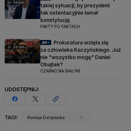
44 min
takiej sytuacji, by prezydent
tak ostentacyjnie łamał
konstytucję
FAKTY PO FAKTACH
Prokuratura wzięła się
28 min
za człowieka Kaczyńskiego. Już
nie "wszystko mogę" Daniel
Obajtek?
CZARNO NA BIAŁYM
UDOSTĘPNIJ:
TAGI:
Komisja Europejska