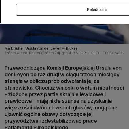
Pokaż cele
Mark Rutte i Ursula von der Leyen w Brukseli
Źródło wideo: Reuters
Źródło zdj. gł.: CHRISTOPHE PETIT TESSON/PAP/E
Przewodnicząca Komisji Europejskiej Ursula von
der Leyen po raz drugi w ciągu trzech miesięcy
stanęła w obliczu prób odwołania jej za
stanowiska. Chociaż wnioski o wotum nieufności
- złożone przez partie skrajnie lewicowe i
prawicowe - mają nikłe szanse na uzyskanie
większości dwóch trzecich głosów, mogą one
ujawnić ogólne obawy dotyczące jej
przywództwa i zdestabilizować prace
Parlamentu Europejskiego.