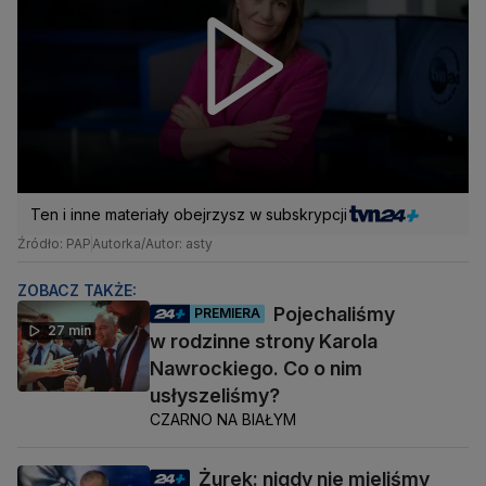
Ten i inne materiały obejrzysz w subskrypcji
Źródło: PAP
Autorka/Autor: asty
ZOBACZ TAKŻE:
Pojechaliśmy
PREMIERA
27 min
w rodzinne strony Karola
Nawrockiego. Co o nim
usłyszeliśmy?
CZARNO NA BIAŁYM
Żurek: nigdy nie mieliśmy