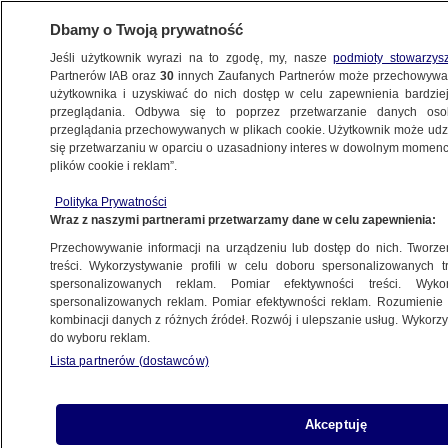
Dbamy o Twoją prywatność
Jeśli użytkownik wyrazi na to zgodę, my, nasze
podmioty stowarzys
Partnerów IAB oraz
30
innych Zaufanych Partnerów może przechowywa
użytkownika i uzyskiwać do nich dostęp w celu zapewnienia bardzi
przeglądania. Odbywa się to poprzez przetwarzanie danych os
przeglądania przechowywanych w plikach cookie. Użytkownik może udzie
POLSKA
się przetwarzaniu w oparciu o uzasadniony interes w dowolnym momencie
plików cookie i reklam”.
"Wielki Bu" nie chce za kratki, chce listu
Polityka Prywatności
żelaznego
Wraz z naszymi partnerami przetwarzamy dane w celu zapewnienia:
Przechowywanie informacji na urządzeniu lub dostęp do nich. Tworzeni
Robert Zieliński
treści. Wykorzystywanie profili w celu doboru spersonalizowanych tr
spersonalizowanych reklam. Pomiar efektywności treści. Wyko
24.09.2025, 09:36
spersonalizowanych reklam. Pomiar efektywności reklam. Rozumienie o
kombinacji danych z różnych źródeł. Rozwój i ulepszanie usług. Wykor
do wyboru reklam.
Posłuchaj artykułu
Czyta lektor AI
Lista partnerów (dostawców)
Akceptuję