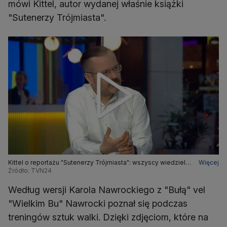
mówi Kittel, autor wydanej właśnie książki
"Sutenerzy Trójmiasta".
Kittel o reportażu "Sutenerzy Trójmiasta": wszyscy wiedzieli
Więcej
tak naprawdę, co tam się dzieje
Źródło: TVN24
Według wersji Karola Nawrockiego z "Bułą" vel
"Wielkim Bu" Nawrocki poznał się podczas
treningów sztuk walki. Dzięki zdjęciom, które na