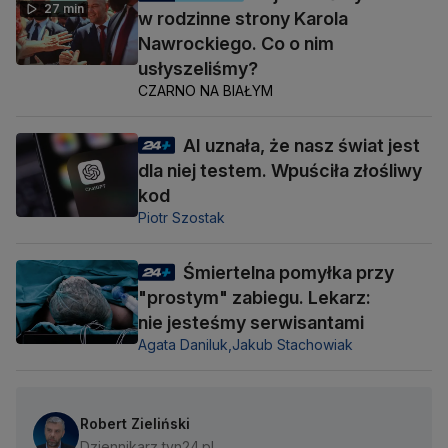
27 min
w rodzinne strony Karola
Nawrockiego. Co o nim
usłyszeliśmy?
CZARNO NA BIAŁYM
AI uznała, że nasz świat jest
dla niej testem. Wpuściła złośliwy
kod
Piotr Szostak
Śmiertelna pomyłka przy
"prostym" zabiegu. Lekarz:
nie jesteśmy serwisantami
Agata Daniluk,
Jakub Stachowiak
Robert Zieliński
Dziennikarz tvn24.pl