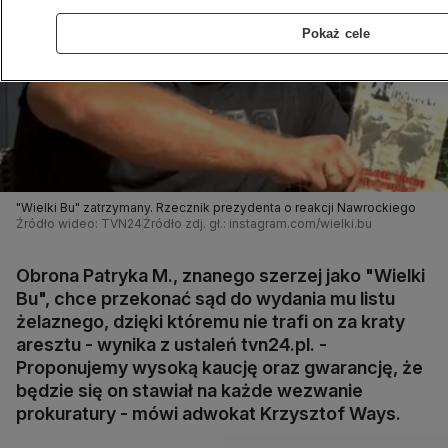
Pokaż cele
"Wielki Bu" zatrzymany. Rzecznik prezydenta o reakcji Nawrockiego
Źródło wideo: TVN24
Źródło zdj. gł.: instagram.com/wielki.bu
Obrona Patryka M., znanego szerzej jako "Wielki
Bu", chce przekonać sąd do wydania mu listu
żelaznego, dzięki któremu nie trafi on za kraty
aresztu - wynika z ustaleń tvn24.pl. -
Proponujemy wysoką kaucję oraz gwarancję, że
będzie się on stawiał na każde wezwanie
prokuratury - mówi adwokat Krzysztof Ways.