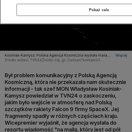
Pokaż cele
Kosiniak-Kamysz: Polska Agencja Kosmiczna wysłała maila
Więcej
na nieaktualny adres
Źródło wideo: TVN24
Źródło zdj. gł.: Damian/ Kontakt24
Był problem komunikacyjny z Polską Agencją
Kosmiczną, która nie przekazała nam skutecznie
informacji - tak szef MON Władysław Kosiniak-
Kamysz powiedział w TVN24 o zaskoczeniu,
jakim było wejście w atmosferę nad Polską
szczątków rakiety Falcon 9 firmy SpaceX. Jej
fragmenty spadły w różnych częściach kraju.
Wicepremier wyjaśnił, że agencja wysłała do
resortu wiadomość "na maila, który jest od pół