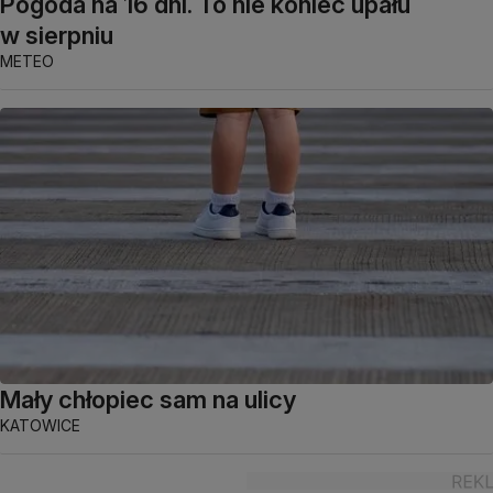
Pogoda na 16 dni. To nie koniec upału
w sierpniu
METEO
Mały chłopiec sam na ulicy
KATOWICE