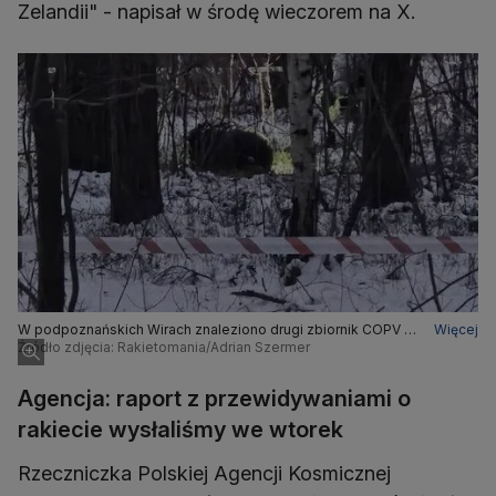
Zelandii" - napisał w środę wieczorem na X.
W podpoznańskich Wirach znaleziono drugi zbiornik COPV z
Więcej
rakiety Falcon 9
Źródło zdjęcia: Rakietomania/Adrian Szermer
Agencja: raport z przewidywaniami o
rakiecie wysłaliśmy we wtorek
Rzeczniczka Polskiej Agencji Kosmicznej