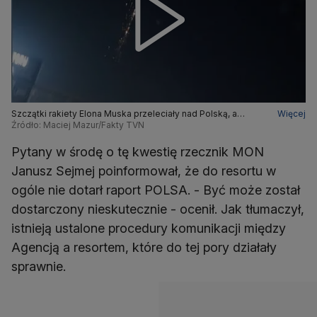
Szczątki rakiety Elona Muska przeleciały nad Polską, a
Więcej
niektóre nawet spadły
Źródło: Maciej Mazur/Fakty TVN
Pytany w środę o tę kwestię rzecznik MON
Janusz Sejmej poinformował, że do resortu w
ogóle nie dotarł raport POLSA. - Być może został
dostarczony nieskutecznie - ocenił. Jak tłumaczył,
istnieją ustalone procedury komunikacji między
Agencją a resortem, które do tej pory działały
sprawnie.