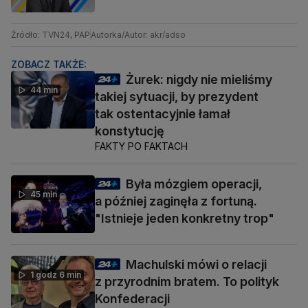
Źródło: TVN24, PAP
Autorka/Autor: akr/adso
ZOBACZ TAKŻE:
Żurek: nigdy nie mieliśmy
44 min
takiej sytuacji, by prezydent
tak ostentacyjnie łamał
konstytucję
FAKTY PO FAKTACH
Była mózgiem operacji,
45 min
a później zaginęła z fortuną.
"Istnieje jeden konkretny trop"
Machulski mówi o relacji
1 godz 6 min
z przyrodnim bratem. To polityk
Konfederacji