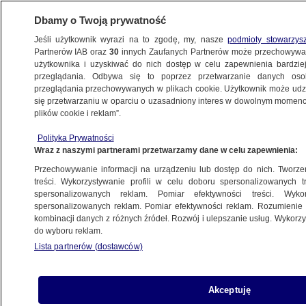
Dbamy o Twoją prywatność
Jeśli użytkownik wyrazi na to zgodę, my, nasze
podmioty stowarzys
Partnerów IAB oraz
30
innych Zaufanych Partnerów może przechowywa
użytkownika i uzyskiwać do nich dostęp w celu zapewnienia bardzi
przeglądania. Odbywa się to poprzez przetwarzanie danych os
przeglądania przechowywanych w plikach cookie. Użytkownik może udzie
POLSKA
się przetwarzaniu w oparciu o uzasadniony interes w dowolnym momencie
plików cookie i reklam”.
Szef MON: Nie wiedzieliśmy. Polska
Polityka Prywatności
Agencja Kosmiczna wysłała maila
Wraz z naszymi partnerami przetwarzamy dane w celu zapewnienia:
na nieaktualny adres
Przechowywanie informacji na urządzeniu lub dostęp do nich. Tworzeni
treści. Wykorzystywanie profili w celu doboru spersonalizowanych tr
20.02.2025, 07:54
spersonalizowanych reklam. Pomiar efektywności treści. Wyko
spersonalizowanych reklam. Pomiar efektywności reklam. Rozumienie o
kombinacji danych z różnych źródeł. Rozwój i ulepszanie usług. Wykor
Udostępnij
do wyboru reklam.
Lista partnerów (dostawców)
Akceptuję