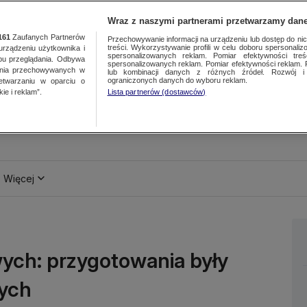
Wraz z naszymi partnerami przetwarzamy dane
161
Zaufanych Partnerów
Przechowywanie informacji na urządzeniu lub dostęp do nich.
treści. Wykorzystywanie profili w celu doboru spersonalizo
ządzeniu użytkownika i
spersonalizowanych reklam. Pomiar efektywności treś
bu przeglądania. Odbywa
spersonalizowanych reklam. Pomiar efektywności reklam. 
ania przechowywanych w
lub kombinacji danych z różnych źródeł. Rozwój i 
ograniczonych danych do wyboru reklam.
zetwarzaniu w oparciu o
ie i reklam”.
Lista partnerów (dostawców)
Więcej
ych: przygotowania były
ych