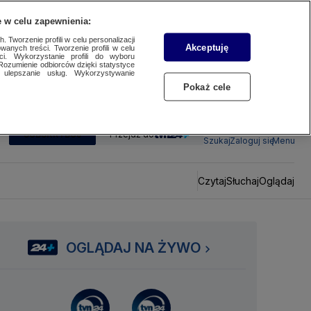
 w celu zapewnienia:
 Tworzenie profili w celu personalizacji
Akceptuję
wanych treści. Tworzenie profili w celu
ci. Wykorzystanie profili do wyboru
Rozumienie odbiorców dzięki statystyce
ulepszanie usług. Wykorzystywanie
Pokaż cele
SUBSKRYBUJ
Przejdź do
Szukaj
Zaloguj się
Menu
Czytaj
Słuchaj
Oglądaj
OGLĄDAJ NA ŻYWO