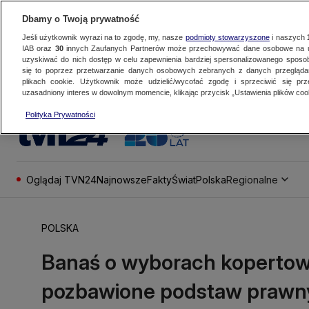
Dbamy o Twoją prywatność
Jeśli użytkownik wyrazi na to zgodę, my, nasze
podmioty stowarzyszone
i naszych
IAB oraz
30
innych Zaufanych Partnerów może przechowywać dane osobowe na ur
uzyskiwać do nich dostęp w celu zapewnienia bardziej spersonalizowanego sposo
się to poprzez przetwarzanie danych osobowych zebranych z danych przegląd
plikach cookie. Użytkownik może udzielić/wycofać zgodę i sprzeciwić się pr
uzasadniony interes w dowolnym momencie, klikając przycisk „Ustawienia plików cook
Polityka Prywatności
Oglądaj TVN24
Najnowsze
Fakty
Świat
Polska
Regionalne
POLSKA
Banaś o wyborach kopertow
pozbawione podstaw prawn