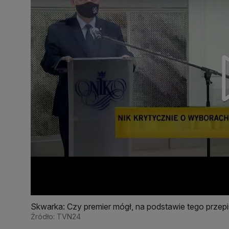
Skwarka: Czy premier mógł, na podstawie tego prze
Poczcie Polskiej i PWPW? Otóż nie
Źródło: TVN24