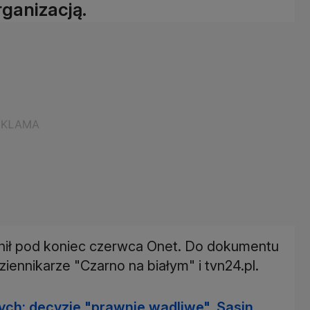
ganizacją.
wnił pod koniec czerwca Onet. Do dokumentu
iennikarze "Czarno na białym" i tvn24.pl.
ch: decyzje "prawnie wadliwe", Sasin