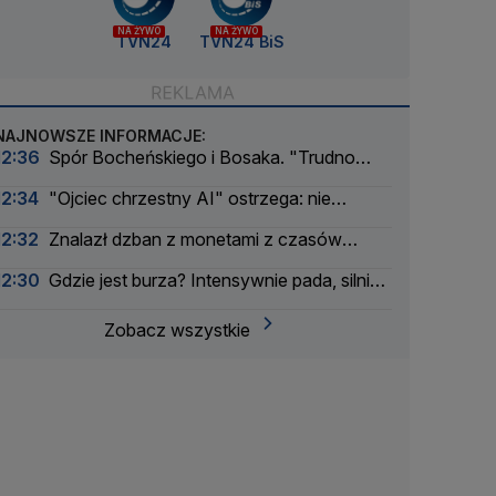
NA ŻYWO
NA ŻYWO
TVN24
TVN24 BiS
NAJNOWSZE INFORMACJE:
12:36
Spór Bocheńskiego i Bosaka. "Trudno
powiedzieć, skąd biorą się takie wpisy"
12:34
"Ojciec chrzestny AI" ostrzega: nie
wierzę, że utrzymamy nad nimi kontrolę
12:32
Znalazł dzban z monetami z czasów
potopu szwedzkiego
12:30
Gdzie jest burza? Intensywnie pada, silnie
wieje
Zobacz wszystkie