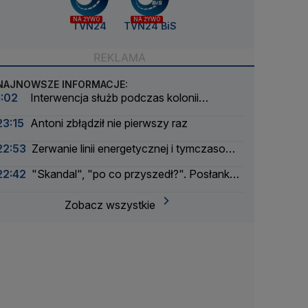
NA ŻYWO
NA ŻYWO
TVN24
TVN24 BiS
NAJNOWSZE INFORMACJE:
1:02
Interwencja służb podczas kolonii
żeglarskiej. Z wody wyciągnięto ponad 30 osób
23:15
Antoni zbłądził nie pierwszy raz
22:53
Zerwanie linii energetycznej i tymczasowa
awaria prądu. Incydent bada Żandarmeria
22:42
"Skandal", "po co przyszedł?". Posłanka
Wojskowa
PiS krytykuje Morawieckiego i publikuje nagranie
Zobacz wszystkie