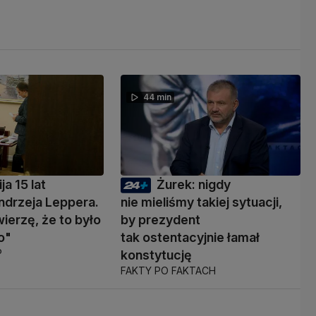
44 min
ja 15 lat
Żurek: nigdy
ndrzeja Leppera.
nie mieliśmy takiej sytuacji,
wierzę, że to było
by prezydent
o"
tak ostentacyjnie łamał
P
konstytucję
FAKTY PO FAKTACH