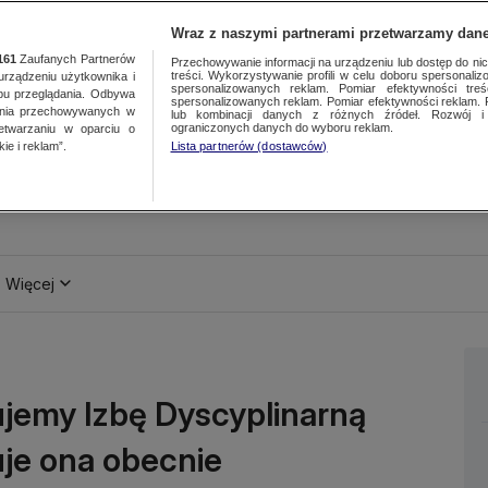
Wraz z naszymi partnerami przetwarzamy dane
161
Zaufanych Partnerów
Przechowywanie informacji na urządzeniu lub dostęp do nich.
treści. Wykorzystywanie profili w celu doboru spersonalizo
ządzeniu użytkownika i
spersonalizowanych reklam. Pomiar efektywności treś
bu przeglądania. Odbywa
spersonalizowanych reklam. Pomiar efektywności reklam. 
ania przechowywanych w
lub kombinacji danych z różnych źródeł. Rozwój i 
ograniczonych danych do wyboru reklam.
zetwarzaniu w oparciu o
ie i reklam”.
Lista partnerów (dostawców)
Więcej
ujemy Izbę Dyscyplinarną
uje ona obecnie