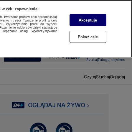
 w celu zapewnienia:
 Tworzenie profili w celu personalizacji
Akceptuję
wanych treści. Tworzenie profili w celu
ci. Wykorzystanie profili do wyboru
Rozumienie odbiorców dzięki statystyce
ulepszanie usług. Wykorzystywanie
Pokaż cele
SUBSKRYBUJ
Przejdź do
Szukaj
Zaloguj się
Menu
Czytaj
Słuchaj
Oglądaj
OGLĄDAJ NA ŻYWO