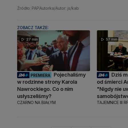
Źródło: PAP
Autorka/Autor: js/kab
ZOBACZ TAKŻE:
27 min
57 min
Pojechaliśmy
Dziś mi
PREMIERA
w rodzinne strony Karola
od śmierci A
Nawrockiego. Co o nim
"Nigdy nie u
usłyszeliśmy?
samobójstw
CZARNO NA BIAŁYM
TAJEMNICE III R