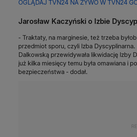
OGLĄDAJ TVN24 NA ŻYWO W TVN24 G
Jarosław Kaczyński o Izbie Dyscypl
- Traktaty, na marginesie, też trzeba było
przedmiot sporu, czyli Izba Dyscyplinarn
Dalkowską przewidywała likwidację Izby D
już kilka miesięcy temu była omawiana i 
bezpieczeństwa - dodał.