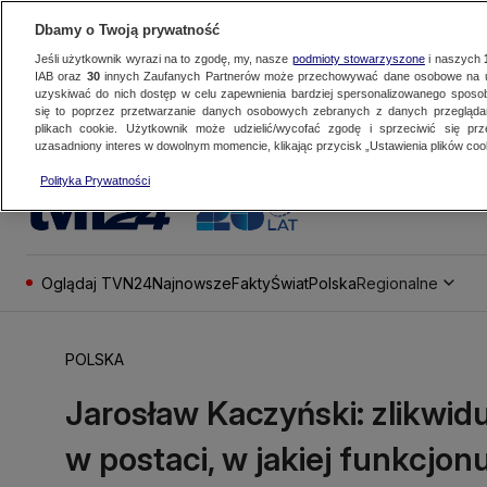
Dbamy o Twoją prywatność
Jeśli użytkownik wyrazi na to zgodę, my, nasze
podmioty stowarzyszone
i naszych
IAB oraz
30
innych Zaufanych Partnerów może przechowywać dane osobowe na ur
uzyskiwać do nich dostęp w celu zapewnienia bardziej spersonalizowanego sposo
się to poprzez przetwarzanie danych osobowych zebranych z danych przegląd
plikach cookie. Użytkownik może udzielić/wycofać zgodę i sprzeciwić się pr
uzasadniony interes w dowolnym momencie, klikając przycisk „Ustawienia plików cook
Polityka Prywatności
Oglądaj TVN24
Najnowsze
Fakty
Świat
Polska
Regionalne
POLSKA
Jarosław Kaczyński: zlikwid
w postaci, w jakiej funkcjon