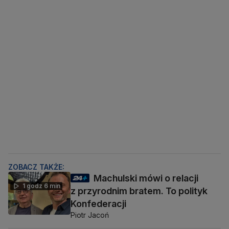
ZOBACZ TAKŻE:
Machulski mówi o relacji
1 godz 6 min
z przyrodnim bratem. To polityk
Konfederacji
Piotr Jacoń