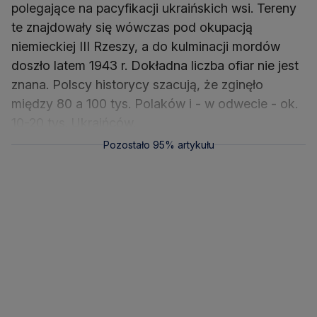
polegające na pacyfikacji ukraińskich wsi. Tereny
te znajdowały się wówczas pod okupacją
niemieckiej III Rzeszy, a do kulminacji mordów
doszło latem 1943 r. Dokładna liczba ofiar nie jest
znana. Polscy historycy szacują, że zginęło
między 80 a 100 tys. Polaków i - w odwecie - ok.
10-20 tys. Ukraińców.
Pozostało 95% artykułu