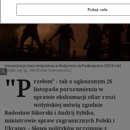
Pokaż cele
Inscenizacja rzezi wołyńskiej w Radymnie na Podkarpaciu (2013 rok)
Źródło zdj. gł.: PAP/Darek Delmanowicz
"P
rzełom" - tak o ogłoszonym 26
listopada porozumieniu w
sprawie ekshumacji ofiar rzezi
wołyńskiej mówią zgodnie
Radosław Sikorski i Andrij Sybiha,
ministrowie spraw zagranicznych Polski i
Ukrainy. - Słowa polityków przyjmuję z