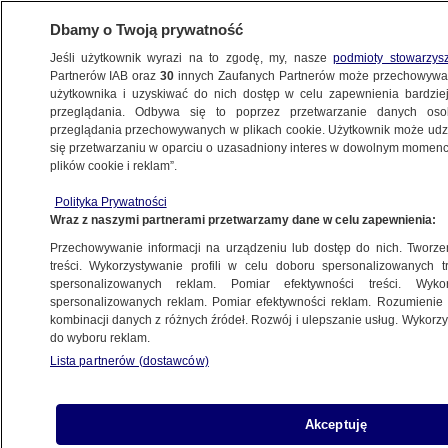
Dbamy o Twoją prywatność
Jeśli użytkownik wyrazi na to zgodę, my, nasze
podmioty stowarzys
Partnerów IAB oraz
30
innych Zaufanych Partnerów może przechowywa
użytkownika i uzyskiwać do nich dostęp w celu zapewnienia bardzi
przeglądania. Odbywa się to poprzez przetwarzanie danych os
przeglądania przechowywanych w plikach cookie. Użytkownik może udzie
się przetwarzaniu w oparciu o uzasadniony interes w dowolnym momencie
POLSKA
plików cookie i reklam”.
Mitologia Wołynia. Skąd bierze się
problem z ekshumacjami szczątków
Polityka Prywatności
Wraz z naszymi partnerami przetwarzamy dane w celu zapewnienia:
ofiar?
Przechowywanie informacji na urządzeniu lub dostęp do nich. Tworzeni
treści. Wykorzystywanie profili w celu doboru spersonalizowanych tr
spersonalizowanych reklam. Pomiar efektywności treści. Wyko
Tomasz Słomczyński
spersonalizowanych reklam. Pomiar efektywności reklam. Rozumienie o
28.11.2024, 14:31
kombinacji danych z różnych źródeł. Rozwój i ulepszanie usług. Wykor
do wyboru reklam.
Posłuchaj artykułu
Lista partnerów (dostawców)
Czyta lektor AI
Akceptuję