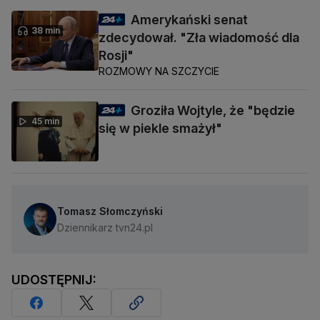
Amerykański senat
38 min
zdecydował. "Zła wiadomość dla
Rosji"
ROZMOWY NA SZCZYCIE
Groziła Wojtyle, że "będzie
45 min
się w piekle smażył"
Tomasz Słomczyński
Dziennikarz tvn24.pl
UDOSTĘPNIJ: