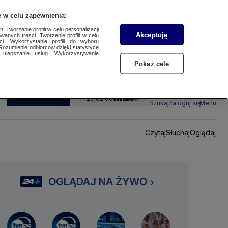
 w celu zapewnienia:
 Tworzenie profili w celu personalizacji
Akceptuję
wanych treści. Tworzenie profili w celu
ci. Wykorzystanie profili do wyboru
Rozumienie odbiorców dzięki statystyce
ulepszanie usług. Wykorzystywanie
Pokaż cele
SUBSKRYBUJ
Przejdź do
Szukaj
Zaloguj się
Menu
Czytaj
Słuchaj
Oglądaj
OGLĄDAJ NA ŻYWO