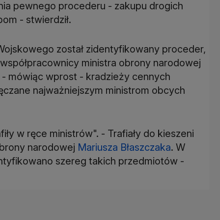
enia pewnego procederu - zakupu drogich
om - stwierdził.
Wojskowego został zidentyfikowany proceder,
si współpracownicy ministra obrony narodowej
a - mówiąc wprost - kradzieży cennych
wręczane najważniejszym ministrom obcych
iły w ręce ministrów". - Trafiały do kieszeni
obrony narodowej
Mariusza Błaszczaka
. W
tyfikowano szereg takich przedmiotów -