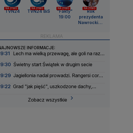
NA ŻYWO
NA ŻYWO
NA ŻYWO
NA ŻYWO
TVN24
TVN24 BiS
"Fakty"
Rok
19:00
prezydenta
Nawrockieg
o
NAJNOWSZE INFORMACJE:
19:31
Lech ma wielką przewagę, ale goli na razie
brak
19:30
Świetny start Świątek w drugim secie
19:29
Jagiellonia nadal prowadzi. Rangersi coraz
groźniejsi
19:22
Grad "jak pięść", uszkodzone dachy,
drzewo spadło na samochód
Zobacz wszystkie