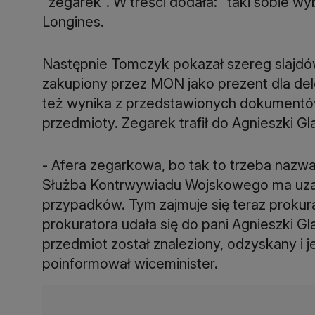
"zegarek". W treści dodała: "taki sobie wy
Longines.
Następnie Tomczyk pokazał szereg slajdó
zakupiony przez MON jako prezent dla dele
też wynika z przedstawionych dokumentów -
przedmioty. Zegarek trafił do Agnieszki Gl
- Afera zegarkowa, bo tak to trzeba nazwa
Służba Kontrwywiadu Wojskowego ma uzasa
przypadków. Tym zajmuje się teraz prokur
prokuratora udała się do pani Agnieszki G
przedmiot został znaleziony, odzyskany i je
poinformował wiceminister.