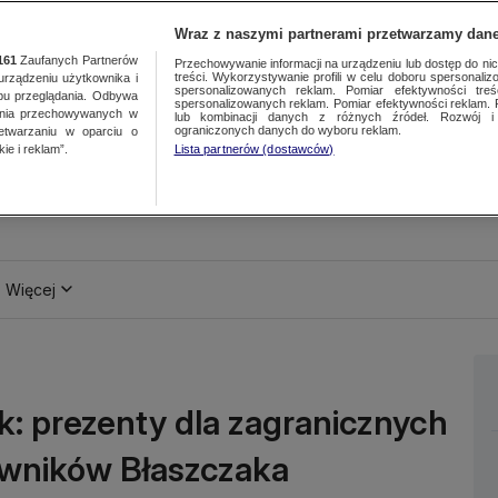
Wraz z naszymi partnerami przetwarzamy dane
161
Zaufanych Partnerów
Przechowywanie informacji na urządzeniu lub dostęp do nich.
treści. Wykorzystywanie profili w celu doboru spersonalizo
ządzeniu użytkownika i
spersonalizowanych reklam. Pomiar efektywności treś
bu przeglądania. Odbywa
spersonalizowanych reklam. Pomiar efektywności reklam. 
ania przechowywanych w
lub kombinacji danych z różnych źródeł. Rozwój i 
ograniczonych danych do wyboru reklam.
zetwarzaniu w oparciu o
ie i reklam”.
Lista partnerów (dostawców)
Więcej
: prezenty dla zagranicznych
cowników Błaszczaka