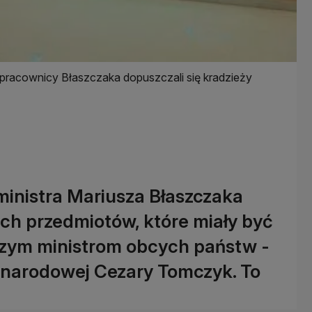
racownicy Błaszczaka dopuszczali się kradzieży
inistra Mariusza Błaszczaka
ych przedmiotów, które miały być
szym ministrom obcych państw -
 narodowej Cezary Tomczyk. To