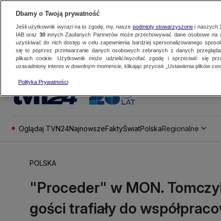
Dbamy o Twoją prywatność
Jeśli użytkownik wyrazi na to zgodę, my, nasze
podmioty stowarzyszone
i naszych
IAB oraz
30
innych Zaufanych Partnerów może przechowywać dane osobowe na ur
uzyskiwać do nich dostęp w celu zapewnienia bardziej spersonalizowanego sposo
się to poprzez przetwarzanie danych osobowych zebranych z danych przegląd
plikach cookie. Użytkownik może udzielić/wycofać zgodę i sprzeciwić się pr
uzasadniony interes w dowolnym momencie, klikając przycisk „Ustawienia plików cook
Polityka Prywatności
Oglądaj TVN24
Najnowsze
Fakty
Świat
Polska
Regionalne
POLSKA
"Proceder" w MON. Tomczyk
gości trafiały do współpra