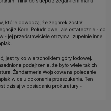
brałam" i link do sklepu z zegarkiem marki
w, które dowodzą, że zegarek został
gacji z Korei Południowej, ale ostatecznie - co
 jej przedstawiciele otrzymali zupełnie inne
apiak.
ć, jest tylko wierzchołkiem góry lodowej.
dnione podejrzenie, że było wiele takich
atura. Żandarmeria Wojskowa na polecenie
lapiak w celu dokonania przeszukania. Ten
st dzisiaj w posiadaniu prokuratury -